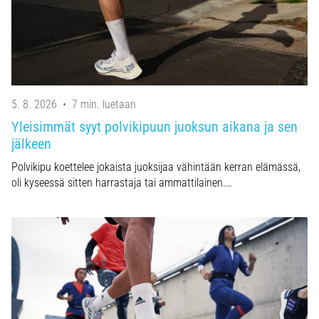
ja
hoito
Kärsitkö
pistävästä
kantapääkivusta
juoksun
5. 8. 2026
•
7 min. luetaan
aikana
Yleisimmät syyt polvikipuun juoksun aikana ja sen
tai
jälkeen
sen
jälkeen?
Polvikipu koettelee jokaista juoksijaa vähintään kerran elämässä,
Yksi
oli kyseessä sitten harrastaja tai ammattilainen.…
yleisimmistä
syistä
on
plantaarifaskiitti.
…
Näytä