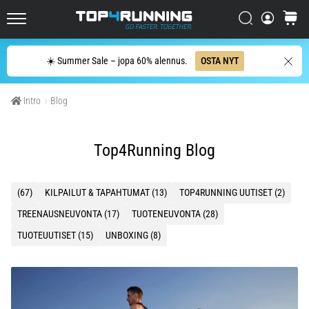
Tutustu
pehmustettuihin
Etsi
ostosko
kenkiin
Top4Running.fi
maantie-
Etsi
☀️ Summer Sale – jopa 60% alennus.
OSTA NYT
ja…
Intro
Blog
5. 8. 2026
•
7 min. luetaan
Top4Running Blog
Yleisimmät
syyt
polvikipuun
(67)
KILPAILUT & TAPAHTUMAT (13)
TOP4RUNNING UUTISET (2)
juoksun
TREENAUSNEUVONTA (17)
TUOTENEUVONTA (28)
aikana
TUOTEUUTISET (15)
UNBOXING (8)
ja
sen
jälkeen
Polvikipu
koettelee