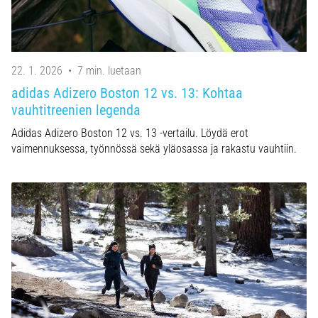
22. 1. 2026
•
7 min. luetaan
adidas Adizero Boston 12 vs. 13: Kohtaa
vauhtitreenien legenda
Adidas Adizero Boston 12 vs. 13 -vertailu. Löydä erot
vaimennuksessa, työnnössä sekä yläosassa ja rakastu vauhtiin.