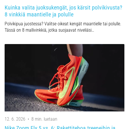
Kuinka valita juoksukengät, jos kärsit polvikivusta?
8 vinkkiä maantielle ja polulle
Polvikipua juostessa? Valitse oikeat kengät maantielle tai polulle.
Tässä on 8 mallivinkkiä, jotka suojaavat niveliäsi…
12. 6. 2026
•
8 min. luetaan
Nike Zoom Fly 5 vs. 6: Rakettitehoa treeneihin ja