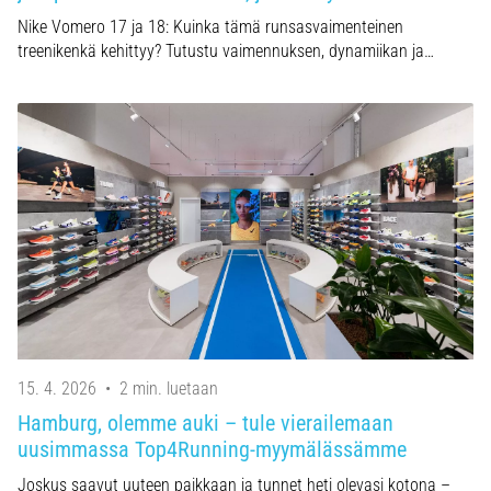
Nike Vomero 17 ja 18: Kuinka tämä runsasvaimenteinen
treenikenkä kehittyy? Tutustu vaimennuksen, dynamiikan ja…
15. 4. 2026
•
2 min. luetaan
Hamburg, olemme auki – tule vierailemaan
uusimmassa Top4Running-myymälässämme
Joskus saavut uuteen paikkaan ja tunnet heti olevasi kotona –