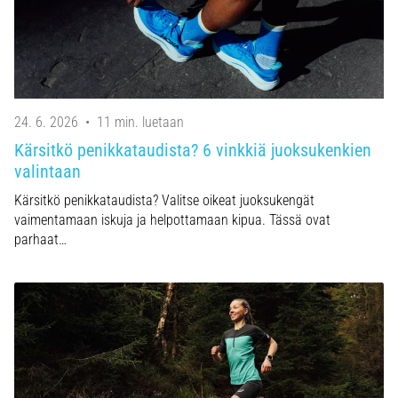
24. 6. 2026
•
11 min. luetaan
Kärsitkö penikkataudista? 6 vinkkiä juoksukenkien
valintaan
Kärsitkö penikkataudista? Valitse oikeat juoksukengät
vaimentamaan iskuja ja helpottamaan kipua. Tässä ovat
parhaat…