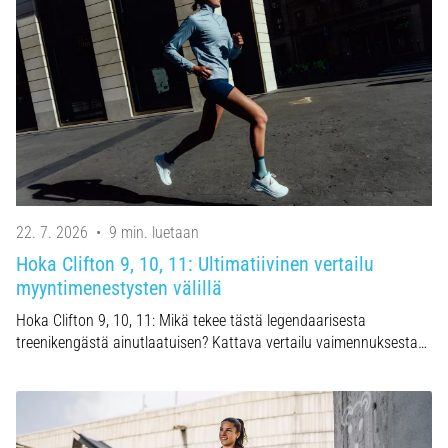
22. 7. 2026
•
9 min. luetaan
Hoka Clifton 9, 10, 11: Ultimatiivinen vertailu
myyntimenestysten välillä
Hoka Clifton 9, 10, 11: Mikä tekee tästä legendaarisesta
treenikengästä ainutlaatuisen? Kattava vertailu vaimennuksesta…