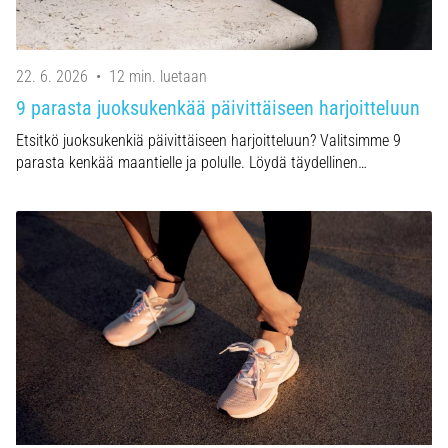
22. 6. 2026
•
12 min. luetaan
9 parasta juoksukenkää päivittäiseen harjoitteluun
Etsitkö juoksukenkiä päivittäiseen harjoitteluun? Valitsimme 9
parasta kenkää maantielle ja polulle. Löydä täydellinen…