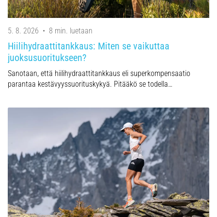
5. 8. 2026
•
8 min. luetaan
Hiilihydraattitankkaus: Miten se vaikuttaa
juoksusuoritukseen?
Sanotaan, että hiilihydraattitankkaus eli superkompensaatio
parantaa kestävyyssuorituskykyä. Pitääkö se todella…