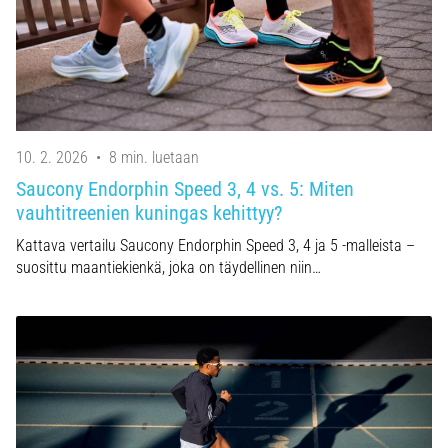
10. 2. 2026
•
8 min. luetaan
Saucony Endorphin Speed 3, 4 vs. 5: Miten
vauhtitreenien kuningas kehittyy?
Kattava vertailu Saucony Endorphin Speed 3, 4 ja 5 -malleista –
suosittu maantiekienkä, joka on täydellinen niin…