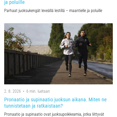
ja poluille
Parhaat juoksukengät leveällä lestillä – maantielle ja poluille
2. 8. 2026
•
6 min. luetaan
Pronaatio ja supinaatio juoksun aikana. Miten ne
tunnistetaan ja ratkaistaan?
Pronaatio ja supinaatio ovat juoksupoikkeamia, jotka liittyvät