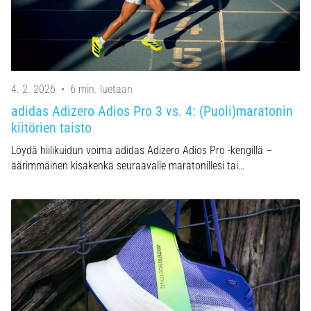
4. 2. 2026
•
6 min. luetaan
adidas Adizero Adios Pro 3 vs. 4: (Puoli)maratonin
kiitörien taisto
Löydä hiilikuidun voima adidas Adizero Adios Pro -kengillä –
äärimmäinen kisakenkä seuraavalle maratonillesi tai…