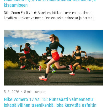
kisaamiseen
Nike Zoom Fly 5 vs. 6: Askeleesi hiilikuitukenkien maailmaan.
Löydä muutokset vaimennuksessa sekä painossa ja herätä…
5. 5. 2026
•
8 min. luetaan
Nike Vomero 17 vs. 18: Runsaasti vaimennettu
jokapäiväinen treenikenkä, joka kesyttää asfaltin