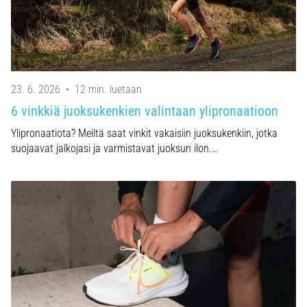
23. 6. 2026
•
12 min. luetaan
6 vinkkiä juoksukenkien valintaan ylipronaatioon
Ylipronaatiota? Meiltä saat vinkit vakaisiin juoksukenkiin, jotka
suojaavat jalkojasi ja varmistavat juoksun ilon.…