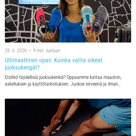
28. 6. 2026
•
9 min. luetaan
Ultimaattinen opas: Kuinka valita oikeat
juoksukengät?
Etsitkö täydellisiä juoksukenkiä? Oppaamme kattaa maaston,
askelluksen ja käyttötarkoituksen. Juokse terveenä ja ilman…