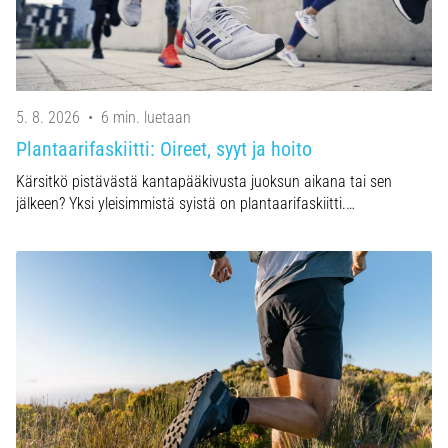
kaikki
artikkelit
5. 8. 2026
•
6 min. luetaan
Plantaarifaskiitti: Oireet, syyt ja hoito
Kärsitkö pistävästä kantapääkivusta juoksun aikana tai sen
jälkeen? Yksi yleisimmistä syistä on plantaarifaskiitti.…