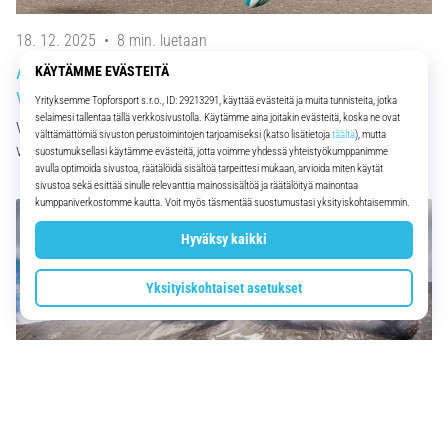
18. 12. 2025
•
8 min. luetaan
Asics Gel-Nimbus 25, 26, 27 ja 28: Maksimaalisen
vaimennuksen legendan evoluutio
Vertaa Asics Gel-Nimbus 25, 26, 27 ja 28 -malleja. Löydä erot
vaimennuksessa, dynamiikassa ja vakaudessa, jotta löydät…