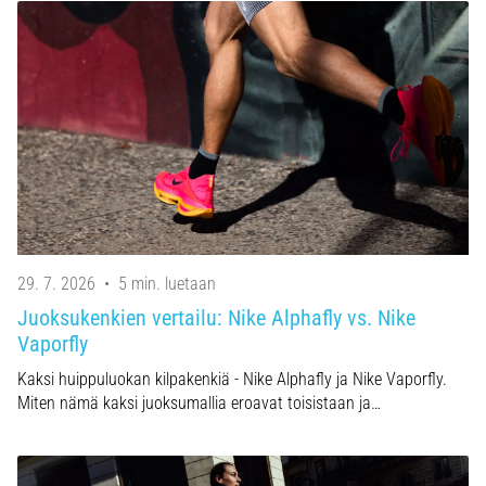
29. 7. 2026
•
5 min. luetaan
Juoksukenkien vertailu: Nike Alphafly vs. Nike
Vaporfly
Kaksi huippuluokan kilpakenkiä - Nike Alphafly ja Nike Vaporfly.
Miten nämä kaksi juoksumallia eroavat toisistaan ja…