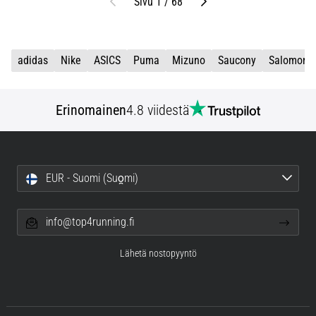
Edellinen
Seuraava
Sivu 1 / 68
adidas
Nike
ASICS
Puma
Mizuno
Saucony
Salomon
Erinomainen
4.8 viidestä
EUR - Suomi (Suo̯mi)
info@top4running.fi
Lähetä nostopyyntö