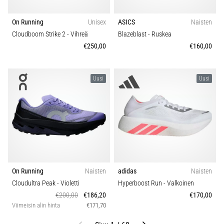
On Running
Unisex
ASICS
Naisten
Cloudboom Strike 2
- Vihreä
Blazeblast
- Ruskea
€250,00
€160,00
Uusi
Uusi
On Running
Naisten
adidas
Naisten
Cloudultra Peak
- Violetti
Hyperboost Run
- Valkoinen
€200,00
€186,20
€170,00
Viimeisin alin hinta
€171,70