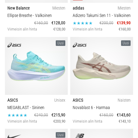
New Balance
Miesten
adidas
Miesten
Ellipse Breathe
- Valkoinen
Adizero Takumi Sen 11
- Valkoinen
€160,00
€128,00
€200,00
€139,90
Viimeisin alin hinta
€128,00
Viimeisin alin hinta
€160,00
Uusi
Uusi
ASICS
Unisex
ASICS
Naisten
MEGABLAST
- Sininen
Novablast 6
- Harmaa
€240,00
€215,90
€160,00
€143,60
Viimeisin alin hinta
€203,90
Viimeisin alin hinta
€143,10
Uusi