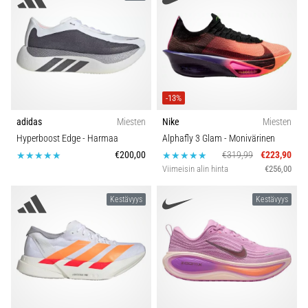
Näytä
kaikki
artikkelit
-13%
adidas
Miesten
Nike
Miesten
Hyperboost Edge
- Harmaa
Alphafly 3 Glam
- Monivärinen
€200,00
€319,99
€223,90
Viimeisin alin hinta
€256,00
Kestävyys
Kestävyys