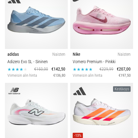
adidas
Naisten
Nike
Naisten
Adizero Evo SL
- Sininen
Vomero Premium
- Pinkki
€150,00
€142,50
€229,99
€207,00
Viimeisin alin hinta
€136,80
Viimeisin alin hinta
€197,50
Kestävyys
-13%