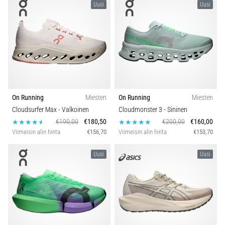
Uusi
Uusi
On Running
Miesten
On Running
Miesten
Cloudsurfer Max
- Valkoinen
Cloudmonster 3
- Sininen
€190,00
€180,50
€200,00
€160,00
Viimeisin alin hinta
€156,70
Viimeisin alin hinta
€153,70
Uusi
Uusi