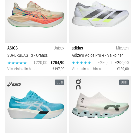
Malli
ovat
parhaat
juoksukenkämallit,
Väri
joissa
on
Hinta
parempi
vaimennus?
ASICS
Unisex
adidas
Miesten
Tutustu
Droppi (mm)
SUPERBLAST 3
- Oranssi
Adizero Adios Pro 4
- Valkoinen
pehmustettuihin
€220,00
€204,90
€250,00
€200,00
kenkiin
Viimeisin alin hinta
€197,90
Viimeisin alin hinta
€180,00
maantie-
Toiminto
ja…
Uusi
Uusi
Mallisto
5. 8. 2026
•
Piikin tyyppi
7 min. luetaan
Yleisimmät
Paino (g)
syyt
polvikipuun