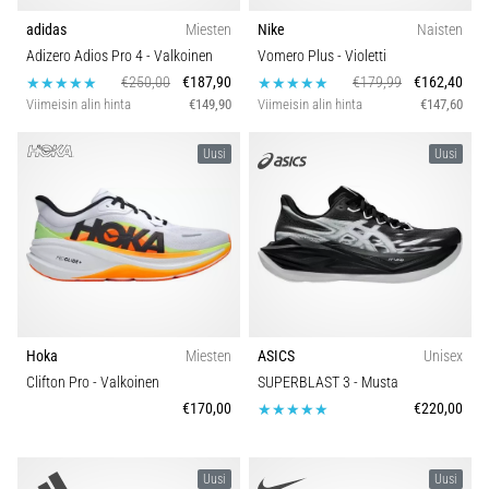
adidas
Miesten
Nike
Naisten
Adizero Adios Pro 4
- Valkoinen
Vomero Plus
- Violetti
€250,00
€187,90
€179,99
€162,40
Viimeisin alin hinta
€149,90
Viimeisin alin hinta
€147,60
Uusi
Uusi
Hoka
Miesten
ASICS
Unisex
Clifton Pro
- Valkoinen
SUPERBLAST 3
- Musta
€170,00
€220,00
Uusi
Uusi