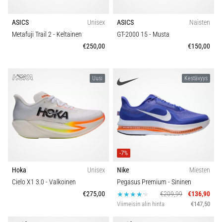
ASICS
Unisex
ASICS
Naisten
Metafuji Trail 2
- Keltainen
GT-2000 15
- Musta
€250,00
€150,00
Uusi
Kestävyys
-7%
Hoka
Unisex
Nike
Miesten
Cielo X1 3.0
- Valkoinen
Pegasus Premium
- Sininen
€275,00
€209,99
€136,90
Viimeisin alin hinta
€147,50