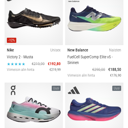
-12%
Nike
Unisex
New Balance
Naisten
Victory 2
- Musta
FuelCell SuperComp Elite v5
-
Sininen
€219,99
€192,80
€290,00
€188,50
Viimeisin alin hinta
€219,99
Viimeisin alin hinta
€176,90
Uusi
Uusi