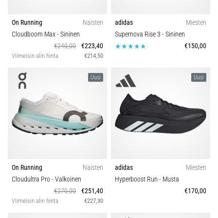
On Running
Naisten
adidas
Miesten
Cloudboom Max
- Sininen
Supernova Rise 3
- Sininen
€240,00
€223,40
€150,00
Viimeisin alin hinta
€214,50
Uusi
Uusi
On Running
Naisten
adidas
Miesten
Cloudultra Pro
- Valkoinen
Hyperboost Run
- Musta
€270,00
€251,40
€170,00
Viimeisin alin hinta
€227,30