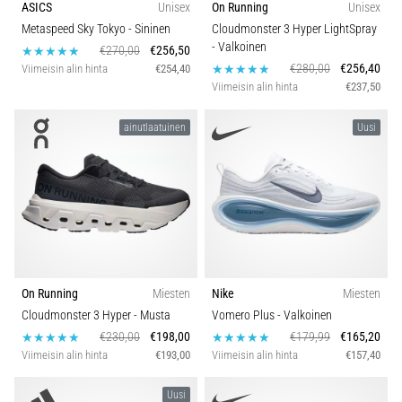
ASICS
Unisex
On Running
Unisex
juoksun
Mukavuus ja pehmuste
Metaspeed Sky Tokyo
- Sininen
Cloudmonster 3 Hyper LightSpray
aikana
- Valkoinen
€270,00
€256,50
ja
€280,00
€256,40
Kengän leveys
Viimeisin alin hinta
€254,40
sen
Viimeisin alin hinta
€237,50
jälkeen
Teknologia
Polvikipu
ainutlaatuinen
Uusi
koettelee
jokaista
juoksijaa
vähintään
kerran
elämässä,
oli
kyseessä
On Running
Miesten
Nike
Miesten
sitten
Cloudmonster 3 Hyper
- Musta
Vomero Plus
- Valkoinen
harrastaja
€230,00
€198,00
€179,99
€165,20
tai
Viimeisin alin hinta
€193,00
Viimeisin alin hinta
€157,40
ammattilainen.
…
Uusi