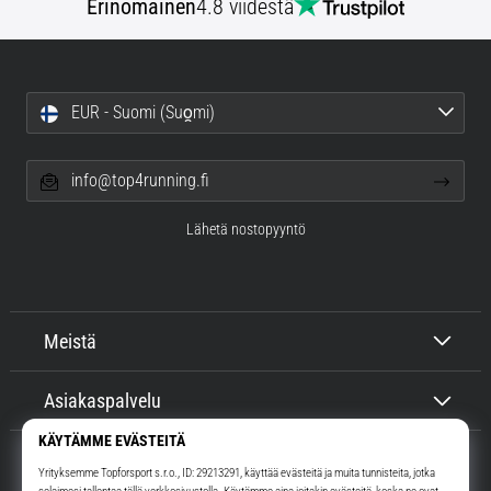
Erinomainen
4.8 viidestä
EUR - Suomi (Suo̯mi)
info@top4running.fi
Lähetä nostopyyntö
Meistä
Asiakaspalvelu