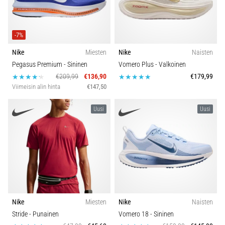
Koko
ovat
ja
miten
Väri
-7%
ne
suoritetaan?
Nike
Miesten
Nike
Naisten
Hinta
Pegasus Premium
- Sininen
Vomero Plus
- Valkoinen
Käytännössä
€209,99
€136,90
€179,99
sukkulajuoksu
Viimeisin alin hinta
€147,50
Kenkien tyyppi
testaa
nopeutta,
Uusi
Uusi
ketteryyttä
Mallisto
ja
suunnanmuutoksia.
Miten
Juoksun tyyppi
se
suoritetaan
Piikin tyyppi
oikein,
missä
sitä…
Nike
Miesten
Nike
Naisten
Matka
Stride
- Punainen
Vomero 18
- Sininen