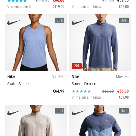
€119,99
€96,00
€64,99
€52,00
Viimeisin alin hinta
€119,99
Viimeisin alin hinta
€52,00
Uusi
Uusi
-20%
Nike
Naisten
Nike
Miesten
Swift
- Sininen
Stride
- Sininen
€64,99
€69,99
€56,00
Viimeisin alin hinta
€69,99
Uusi
Uusi