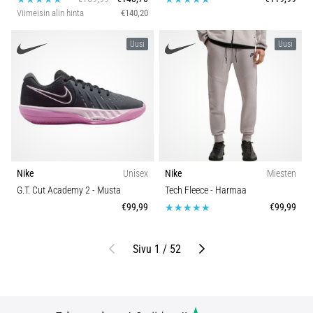
Viimeisin alin hinta
€140,20
Uusi
Uusi
Nike
Unisex
Nike
Miesten
G.T. Cut Academy 2
- Musta
Tech Fleece
- Harmaa
€99,99
€99,99
Edellinen
Seuraava
Sivu 1 / 52