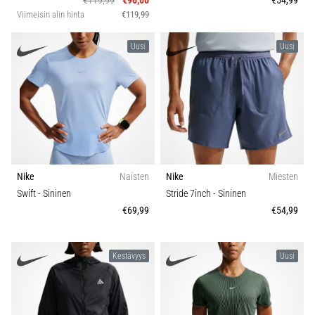
€119,99
€96,00
€54,99
Viimeisin alin hinta
€119,99
Uusi
Uusi
Nike
Naisten
Nike
Miesten
Swift
- Sininen
Stride 7inch
- Sininen
€69,99
€54,99
Kestävyys
Uusi