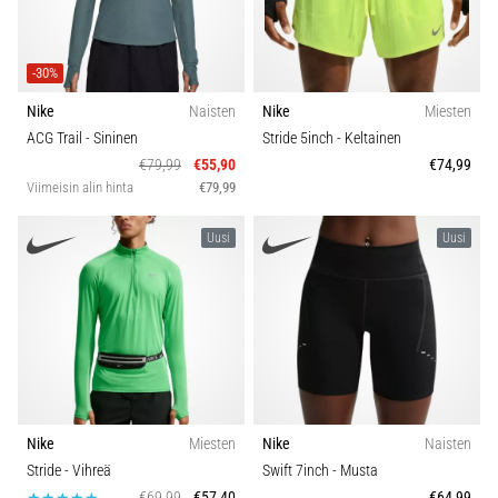
-30%
Nike
Naisten
Nike
Miesten
ACG Trail
- Sininen
Stride 5inch
- Keltainen
€79,99
€55,90
€74,99
Viimeisin alin hinta
€79,99
Uusi
Uusi
Nike
Miesten
Nike
Naisten
Stride
- Vihreä
Swift 7inch
- Musta
€69,99
€57,40
€64,99