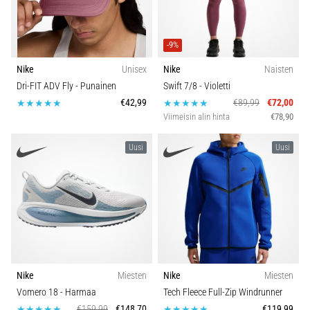
-9%
Nike
Unisex
Nike
Naisten
Dri-FIT ADV Fly
- Punainen
Swift 7/8
- Violetti
€42,99
€89,99
€72,00
Viimeisin alin hinta
€78,90
Uusi
Uusi
Nike
Miesten
Nike
Miesten
Vomero 18
- Harmaa
Tech Fleece Full-Zip Windrunner
€159,99
€148,70
€119,99