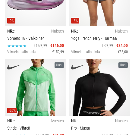
vaiva
juoksijoiden
Carbon
keskuudessa.
-9%
-6%
…
Nike
Naisten
Nike
Naisten
Vomero 18
- Valkoinen
Yoga French Terry
- Harmaa
Näytä
€159,99
€146,00
€39,99
€34,00
kaikki
Viimeisin alin hinta
€159,99
Viimeisin alin hinta
€36,00
artikkelit
Uusi
Uusi
-20%
Nike
Miesten
Nike
Naisten
Stride
- Vihreä
Pro
- Musta