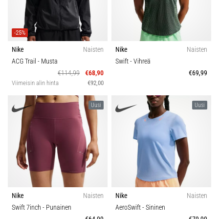
-25%
Nike
Naisten
Nike
Naisten
ACG Trail
- Musta
Swift
- Vihreä
€114,99
€68,90
€69,99
Viimeisin alin hinta
€92,00
Uusi
Uusi
Nike
Naisten
Nike
Naisten
Swift 7inch
- Punainen
AeroSwift
- Sininen