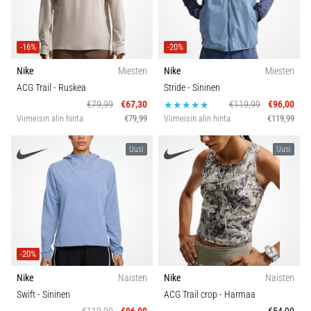
-16%
-20%
Nike
Miesten
Nike
Miesten
ACG Trail
- Ruskea
Stride
- Sininen
€79,99
€67,30
€119,99
€96,00
Viimeisin alin hinta
€79,99
Viimeisin alin hinta
€119,99
Uusi
Uusi
-20%
Nike
Naisten
Nike
Naisten
Swift
- Sininen
ACG Trail crop
- Harmaa