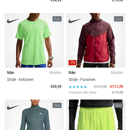
€64,99
€79,99
Uusi
Uusi
-7%
Nike
Miesten
Nike
Miesten
Stride
- Keltainen
Stride
- Punainen
€69,99
€119,99
€111,70
Viimeisin alin hinta
€119,99
Uusi
Uusi