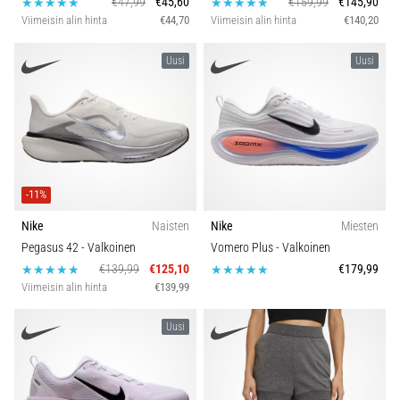
€47,99
€45,60
€159,99
€145,90
6. 8. 2026
Urheilulaji
Viimeisin alin hinta
€44,70
Viimeisin alin hinta
€140,20
•
7 min. luetaan
Uusi
Uusi
Toiminto
Juoksijan
polvi:
syyt,
Istuvuus
hoito
ja
Kestävyys
ennaltaehkäisy
-11%
Juoksijan
Vuodenaika
Nike
Naisten
Nike
Miesten
polvi,
Pegasus 42
- Valkoinen
Vomero Plus
- Valkoinen
eli
€139,99
€125,10
€179,99
iliotibiaalisen
Mukavuus ja pehmuste
Viimeisin alin hinta
€139,99
jänteen
oireyhtymä
Uusi
(ITBS),
Kengän leveys
on
erittäin
Rintojen tuki
yleinen