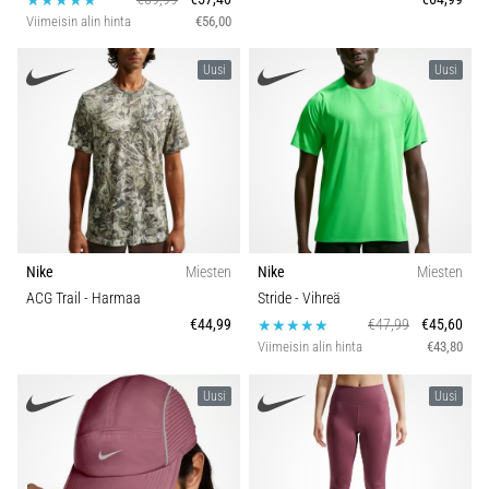
Viimeisin alin hinta
€56,00
Uusi
Uusi
Nike
Miesten
Nike
Miesten
ACG Trail
- Harmaa
Stride
- Vihreä
€44,99
€47,99
€45,60
Viimeisin alin hinta
€43,80
Uusi
Uusi