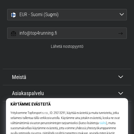
EUR - Suomi (Suo̯mi)
info@top4running.fi
Lähetä nostopyyntö
Meistä
Asiakaspalvelu