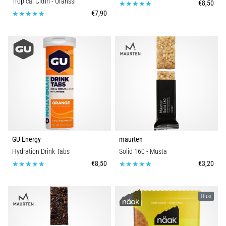
Tropical Citrin
- Oranssi
€8,50
€7,90
GU Energy
maurten
Hydration Drink Tabs
Solid 160
- Musta
€8,50
€3,20
Uusi