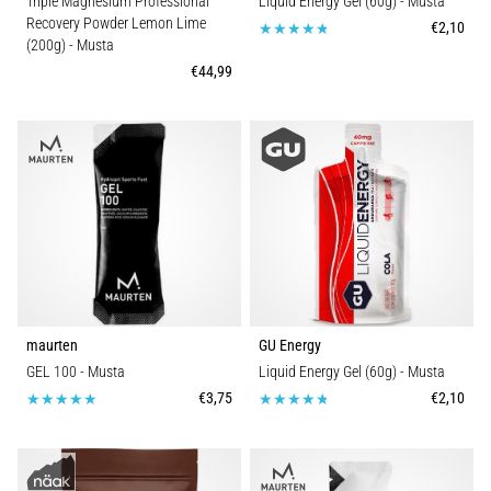
Triple Magnesium Professional
Liquid Energy Gel (60g)
- Musta
Recovery Powder Lemon Lime
€2,10
(200g)
- Musta
€44,99
maurten
GU Energy
GEL 100
- Musta
Liquid Energy Gel (60g)
- Musta
€3,75
€2,10