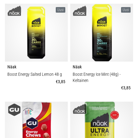
vaiva
juoksijoiden
Uusi
Uusi
keskuudessa.
…
Näytä
kaikki
artikkelit
Näak
Näak
Boost Energy Salted Lemon 48 g
Boost Energy Ice Mint (48g)
-
Keltainen
€3,85
€3,85