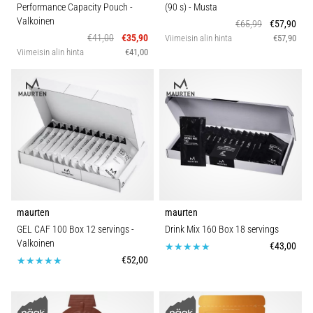
Performance Capacity Pouch
-
(90 s)
- Musta
Valkoinen
€65,99
€57,90
€41,00
€35,90
Viimeisin alin hinta
€57,90
Viimeisin alin hinta
€41,00
maurten
maurten
GEL CAF 100 Box 12 servings
-
Drink Mix 160 Box 18 servings
Valkoinen
€43,00
€52,00