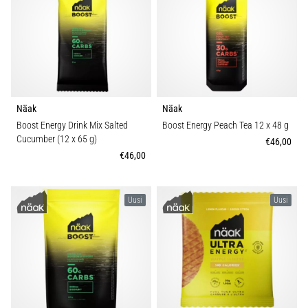
ovat
ja
miten
ne
suoritetaan?
Käytännössä
sukkulajuoksu
Näak
Näak
testaa
Boost Energy Drink Mix Salted
Boost Energy Peach Tea 12 x 48 g
nopeutta,
Cucumber (12 x 65 g)
€46,00
ketteryyttä
€46,00
ja
suunnanmuutoksia.
Miten
Uusi
Uusi
se
suoritetaan
oikein,
missä
sitä…