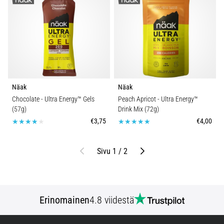
Näak
Näak
Chocolate - Ultra Energy™ Gels
Peach Apricot - Ultra Energy™
(57g)
Drink Mix (72g)
€3,75
€4,00
Edellinen
Seuraava
Sivu 1 / 2
Erinomainen
4.8 viidestä