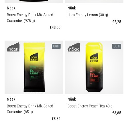
6. 8. 2026
Näak
Näak
•
Boost Energy Drink Mix Salted
Ultra Energy Lemon (30 g)
7 min. luetaan
Cucumber (975 g)
€2,25
Juoksijan
€43,00
polvi:
syyt,
hoito
Uusi
Uusi
ja
ennaltaehkäisy
Juoksijan
polvi,
eli
iliotibiaalisen
jänteen
oireyhtymä
Näak
Näak
(ITBS),
Boost Energy Drink Mix Salted
Boost Energy Peach Tea 48 g
on
Cucumber (65 g)
€3,85
erittäin
€3,85
yleinen