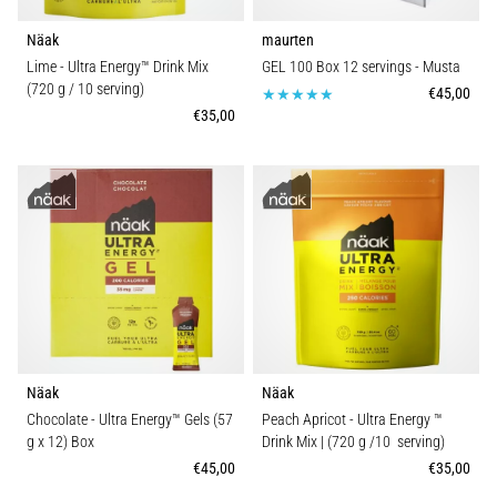
Näak
maurten
Lime - Ultra Energy™ Drink Mix
GEL 100 Box 12 servings
- Musta
(720 g / 10 serving)
€45,00
€35,00
Näak
Näak
Chocolate - Ultra Energy™ Gels (57
Peach Apricot - Ultra Energy ™
g x 12) Box
Drink Mix | (720 g /10 serving)
€45,00
€35,00