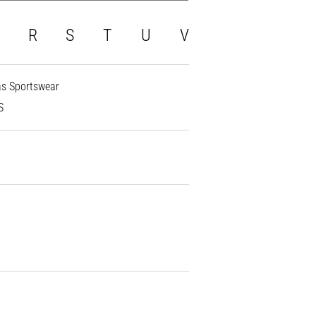
R
S
T
U
V
as Sportswear
S