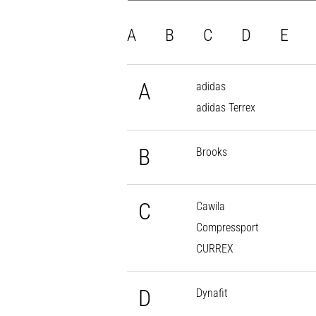
A
B
C
D
E
A
adidas
adidas Terrex
B
Brooks
C
Cawila
Compressport
CURREX
D
Dynafit