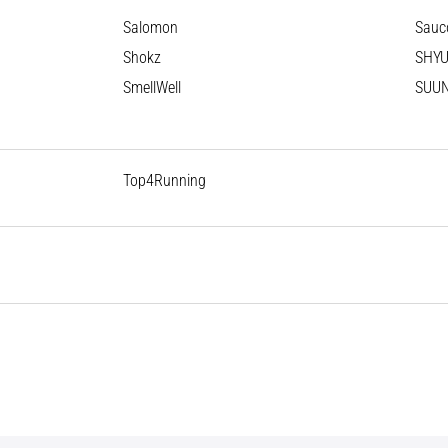
Salomon
Sauc
Shokz
SHY
SmellWell
SUU
Top4Running