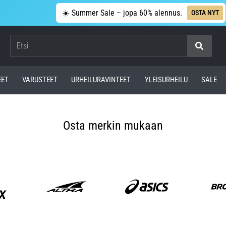
☀️ Summer Sale – jopa 60% alennus.
OSTA NYT
Etsi
EET
VARUSTEET
URHEILURAVINTEET
YLEISURHEILU
SALE
Osta merkin mukaan