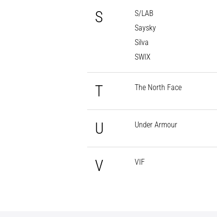
S
S/LAB
Saysky
Silva
SWIX
T
The North Face
U
Under Armour
V
VIF