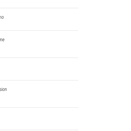
no
ine
sion