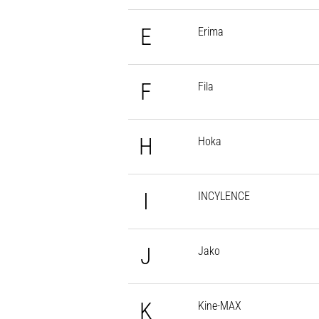
E
Erima
F
Fila
H
Hoka
I
INCYLENCE
J
Jako
K
Kine-MAX