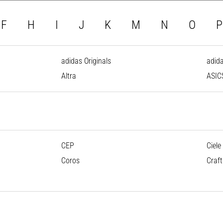
F
H
I
J
K
M
N
O
P
adidas Originals
adid
Altra
ASIC
CEP
Ciele
Coros
Craft