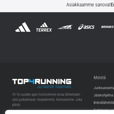
Asiakkaamme sanovat
E
Meistä
Juoksuasiantu
Top4Running.fi
Yli 16 vuoden ajan motivoimme sinua lähtemään
Jäsenohjelma
ulos juoksemaan. Nopeammin. Kanssamme. Joka
Brändilähettil
päivä.
Kumppanuuso