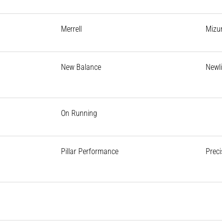
Merrell
Mizu
New Balance
Newl
On Running
Pillar Performance
Preci