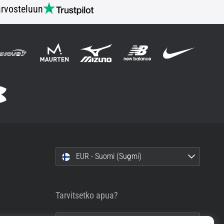
rvosteluun
EUR - Suomi (Suo̯mi)
Tarvitsetko apua?
info@top4running.fi