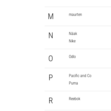
M
maurten
N
Näak
Nike
O
Odlo
P
Pacific and Co
Puma
R
Reebok