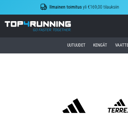
Ilmainen toimitus
yli €169,00 tilauksiin
Top4Running.fi
UUTUUDET
KENGÄT
VAATT