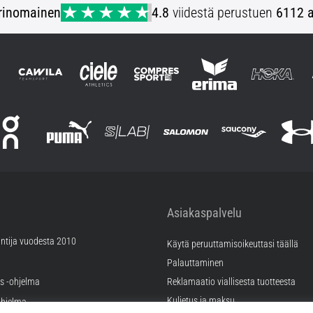
rinomainen
4.8
viidestä perustuen
6112 a
Asiakaspalvelu
ntija vuodesta 2010
Käytä peruuttamisoikeuttasi täällä
Palauttaminen
äs -ohjelma
Reklamaatio viallisesta tuotteesta
Kuljetus ja maksu
hjelma