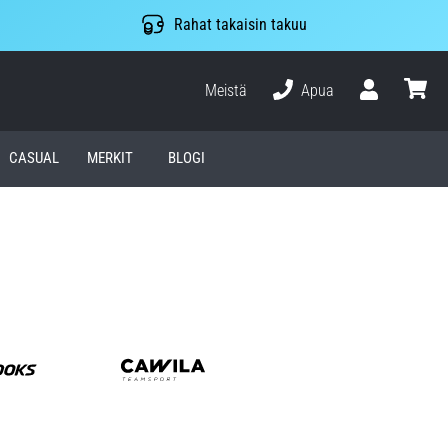
Rahat takaisin takuu
Meistä
Apua
Käyttäjä
ostosko
CASUAL
MERKIT
BLOGI