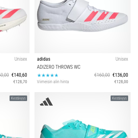
Unisex
adidas
Unisex
ADIZERO THROWS WC
0,00
€140,60
€160,00
€136,00
€128,70
Viimeisin alin hinta
€128,00
⅓ 42 42⅔ 43⅓
38 38⅔ 39⅓ 40 40⅔ 41⅓ 42⅔ 43⅓
Kestävyys
Kestävyys