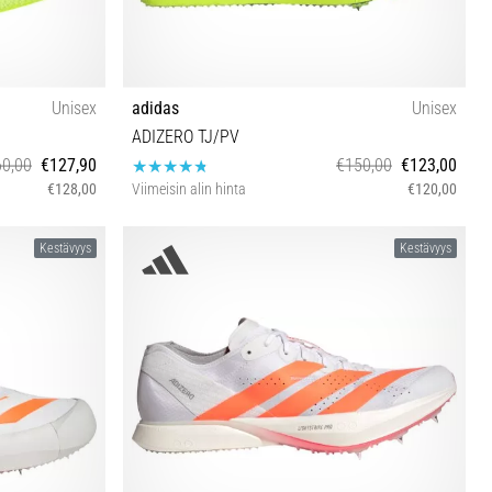
Unisex
adidas
Unisex
ADIZERO TJ/PV
0,00
€127,90
€150,00
€123,00
€128,00
Viimeisin alin hinta
€120,00
36⅔ 40⅔ 41⅓ 42⅔ 43⅓ 44 44⅔
Kestävyys
Kestävyys