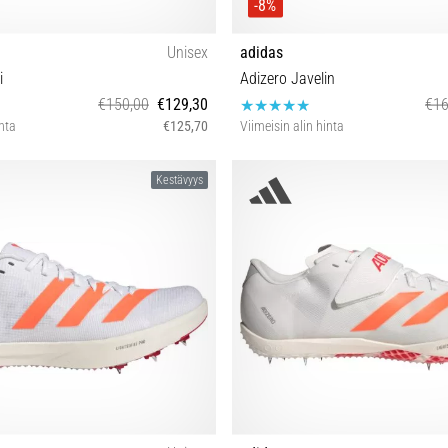
-8%
Unisex
adidas
i
Adizero Javelin
€150,00
€129,30
€16
inta
€125,70
Viimeisin alin hinta
 40⅔ 41⅓ 42⅔ 43⅓ 44⅔ 45⅓
37⅓ 38⅔ 39⅓ 40 40⅔ 41⅓ 42 42
Kestävyys
45⅓