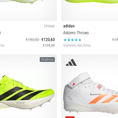
Unisex
adidas
i
Adizero Throws
€180,00
€120,60
€16
inta
€109,90
Viimeisin alin hinta
40⅔ 43⅓ 42⅔ 46⅔
38⅔ 39⅓ 40 42⅔
Kestävyys