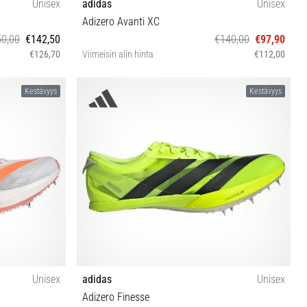
Unisex
adidas
Unisex
Adizero Avanti XC
0,00
€142,50
€140,00
€97,90
€126,70
Viimeisin alin hinta
€112,00
⅓ 42 42⅔ 43⅓
40 40⅔ 41⅓ 43⅓ 44 45⅓ 46 46⅔
Kestävyys
Kestävyys
Unisex
adidas
Unisex
Adizero Finesse