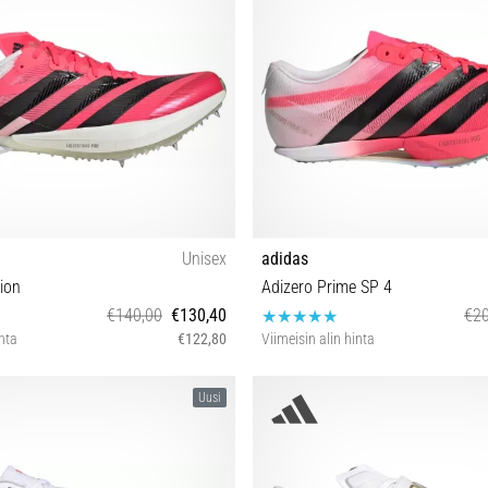
Unisex
adidas
ion
Adizero Prime SP 4
€140,00
€130,40
€20
inta
€122,80
Viimeisin alin hinta
 39⅓ 40 40⅔ 41⅓ 42 42⅔ 43⅓ 44
36⅔ 37⅓ 38⅔ 39⅓ 40 40⅔ 41⅓ 4
Uusi
44⅔ 45⅓ 46 46⅔ 47⅓
44⅔ 46 46⅔