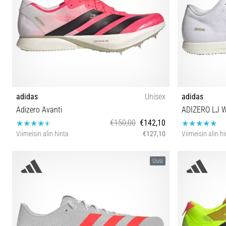
adidas
Unisex
adidas
Adizero Avanti
ADIZERO LJ 
€150,00
€142,10
Viimeisin alin hinta
€127,10
Viimeisin alin h
36⅔ 37⅓ 38⅔ 39⅓ 40 40⅔ 41⅓ 42 42⅔ 43⅓ 44
36⅔ 37⅓ 38 
Uusi
44⅔ 45⅓ 46