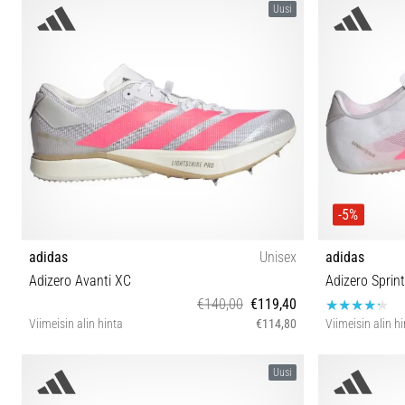
Uusi
-5%
adidas
Unisex
adidas
Adizero Avanti XC
Adizero Sprint
€140,00
€119,40
Viimeisin alin hinta
€114,80
Viimeisin alin h
36⅔ 37⅓ 38 38⅔ 39⅓ 40 40⅔ 41⅓ 42 42⅔ 43⅓
36⅔ 37⅓ 39⅓
Uusi
44 44⅔ 45⅓ 46 46⅔