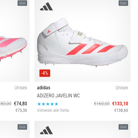
Uusi
Uusi
-4%
Unisex
adidas
Unisex
ADIZERO JAVELIN WC
€80,00
€74,80
€160,00
€133,10
€73,30
Viimeisin alin hinta
€138,60
42 42⅔ 43⅓ 44
37⅓ 38 38⅔ 39⅓ 40 40⅔ 41⅓ 42 42⅔ 43⅓ 44
Uusi
Uusi
⅓
44⅔ 45⅓ 46 46⅔