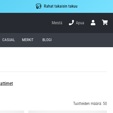
Rahat takaisin takuu
Meistä
Apua
Käyttäjä
ostosko
CASUAL
MERKIT
BLOGI
dattimet
Tuotteiden määrä: 50