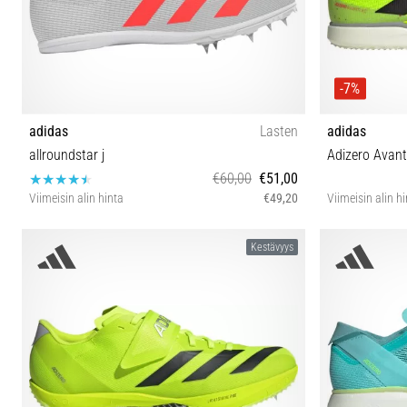
-7%
adidas
Lasten
adidas
allroundstar j
Adizero Avant
€60,00
€51,00
Viimeisin alin hinta
€49,20
Viimeisin alin h
36 36⅔ 37⅓ 38 38⅔ 39⅓ 40
Kestävyys