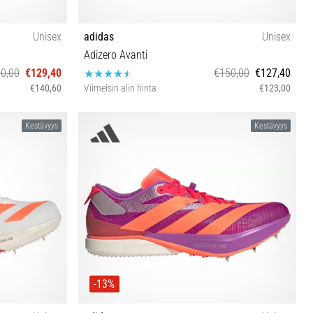
Unisex
adidas
Unisex
Adizero Avanti
0,00
€129,40
€150,00
€127,40
€140,60
Viimeisin alin hinta
€123,00
⅔ 43⅓ 44 44⅔
39⅓ 40 40⅔ 41⅓ 42 42⅔ 43⅓ 44 44⅔ 46
Kestävyys
Kestävyys
-13%