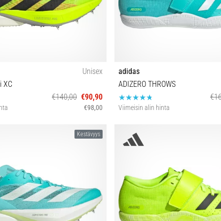
Unisex
adidas
i XC
ADIZERO THROWS
€140,00
€90,90
€16
inta
€98,00
Viimeisin alin hinta
39⅓ 40 40⅔ 41⅓
42⅔ 38⅔ 40
Kestävyys