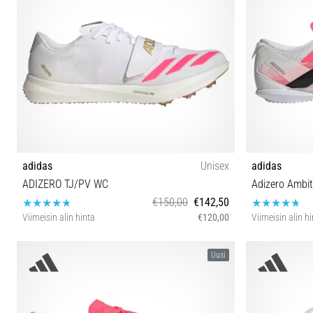
adidas
Unisex
adidas
ADIZERO TJ/PV WC
Adizero Ambit
€150,00
€142,50
Viimeisin alin hinta
€120,00
Viimeisin alin h
36⅔ 37⅓ 38⅔ 39⅓ 40 40⅔ 41⅓ 42 42⅔ 43⅓ 44
36⅔ 37⅓ 38
Uusi
44⅔ 45⅓ 46 46⅔