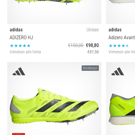
adidas
Unisex
adidas
ADIZERO HJ
Adizero Avant
€150,00
€98,80
Viimeisin alin hinta
€97,50
Viimeisin alin h
36 36⅔
Kestävyys