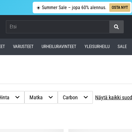
☀️ Summer Sale – jopa 60% alennus.
OSTA NYT
Etsi
EET
VARUSTEET
URHEILURAVINTEET
YLEISURHEILU
SALE
Hinta
Matka
Carbon
Näytä kaikki suo