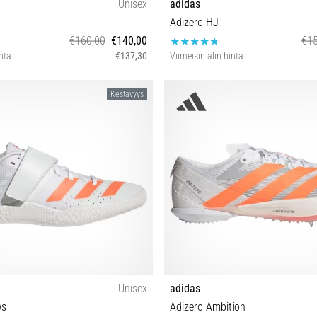
Unisex
adidas
Adizero HJ
€160,00
€140,00
€15
inta
€137,30
Viimeisin alin hinta
 38⅔ 40 40⅔ 41⅓ 42 42⅔ 43⅓ 44
36⅔ 37⅓ 38 38⅔ 39⅓ 40 40⅔ 41
Kestävyys
45⅓ 46
44 44⅔
Unisex
adidas
ws
Adizero Ambition