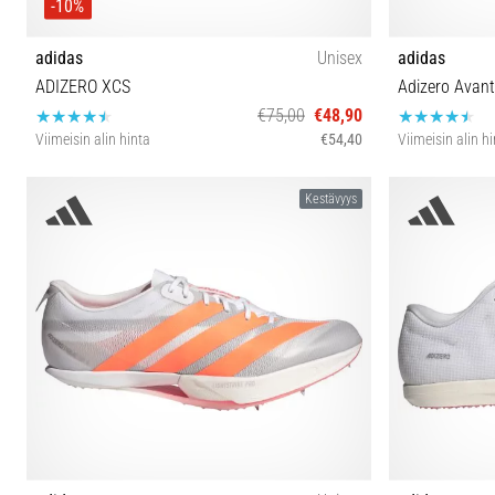
-10%
adidas
Unisex
adidas
ADIZERO XCS
Adizero Avant
€75,00
€48,90
Viimeisin alin hinta
€54,40
Viimeisin alin h
36 36⅔ 37⅓ 38 38⅔ 39⅓ 40 40⅔ 41⅓ 42
39⅓ 40
Kestävyys