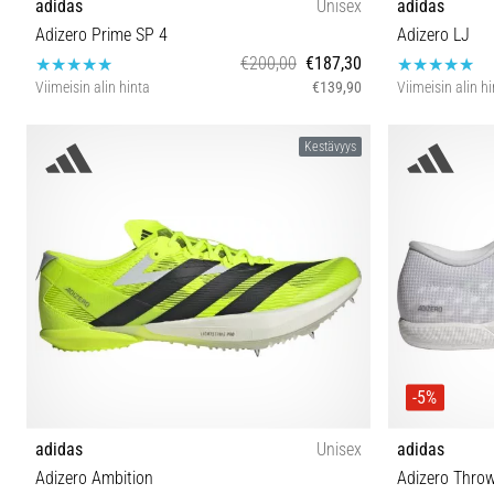
adidas
Unisex
adidas
Adizero Prime SP 4
Adizero LJ
€200,00
€187,30
Viimeisin alin hinta
€139,90
Viimeisin alin h
36⅔ 37⅓ 38 38⅔ 39⅓ 40 40⅔ 41⅓ 42 42⅔ 43⅓
36⅔ 37⅓ 38
Kestävyys
44 44⅔ 45⅓ 46 46⅔ 47⅓
-5%
adidas
Unisex
adidas
Adizero Ambition
Adizero Thro