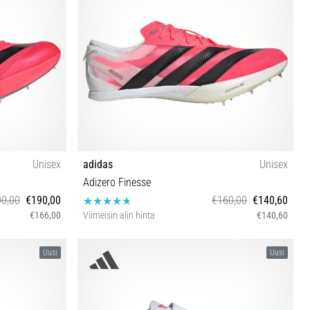
Unisex
adidas
Unisex
Adizero Finesse
0,00
€190,00
€160,00
€140,60
€166,00
Viimeisin alin hinta
€140,60
2 42⅔ 43⅓ 44
40 41⅓ 42 42⅔ 43⅓ 44 44⅔ 45⅓ 46⅔
Uusi
Uusi