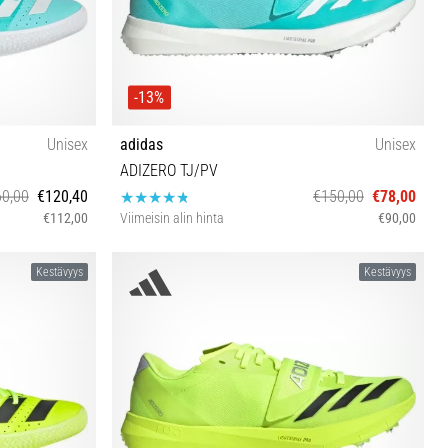
-13%
Unisex
adidas
Unisex
ADIZERO TJ/PV
0,00
€120,40
€150,00
€78,00
€112,00
Viimeisin alin hinta
€90,00
42⅔ 43⅓ 44 41⅓
Kestävyys
Kestävyys