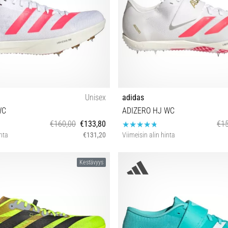
Unisex
adidas
WC
ADIZERO HJ WC
€160,00
€133,80
€15
inta
€131,20
Viimeisin alin hinta
38⅔ 39⅓ 40 40⅔ 41⅓ 42 42⅔ 43⅓
36⅔ 37⅓ 38 38⅔ 39⅓ 40 40⅔ 41
Kestävyys
44 44⅔ 45⅓ 46 46⅔
44 44⅔ 45⅓ 46⅔