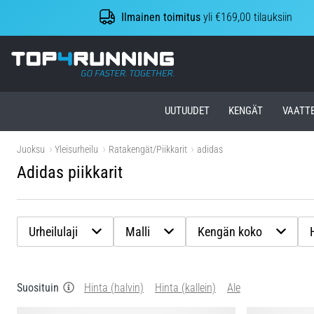
Ilmainen toimitus
yli €169,00 tilauksiin
Top4Running.fi
UUTUUDET
KENGÄT
VAATT
Juoksu
Yleisurheilu
Ratakengät/Piikkarit
adidas
Adidas piikkarit
Urheilulaji
Malli
Kengän koko
Suosituin
Hinta (halvin)
Hinta (kallein)
Ale