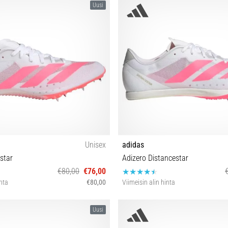
Uusi
Unisex
adidas
star
Adizero Distancestar
€80,00
€76,00
inta
€80,00
Viimeisin alin hinta
 40 40⅔ 41⅓ 42 42⅔ 43⅓ 44 44⅔
36 36⅔ 37⅓ 38 39⅓ 40 40⅔ 41⅓ 
Uusi
45⅓ 46 46⅔ 47⅓
44⅔ 45⅓ 46 46⅔ 47