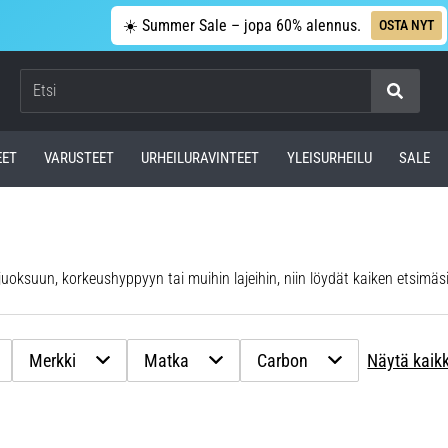
☀️ Summer Sale – jopa 60% alennus.
OSTA NYT
Etsi
EET
VARUSTEET
URHEILURAVINTEET
YLEISURHEILU
SALE
tajuoksuun, korkeushyppyyn tai muihin lajeihin, niin löydät kaiken etsimäsi
Merkki
Matka
Carbon
Näytä kaik