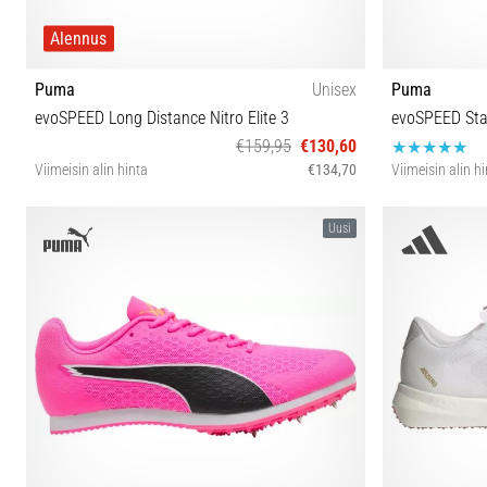
Alennus
Puma
Unisex
Puma
evoSPEED Long Distance Nitro Elite 3
evoSPEED Sta
€159,95
€130,60
Viimeisin alin hinta
€134,70
Viimeisin alin h
43 44 44½ 46
40 40½ 41
Uusi