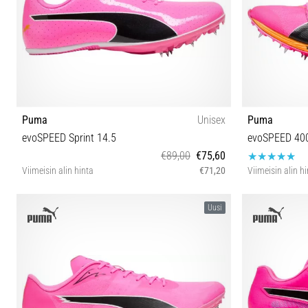
Puma
Unisex
Puma
evoSPEED Sprint 14.5
evoSPEED 400 
€89,00
€75,60
Viimeisin alin hinta
€71,20
Viimeisin alin h
40 40½ 41 42 42½ 43 44 44½ 46 46½
37½ 
Uusi