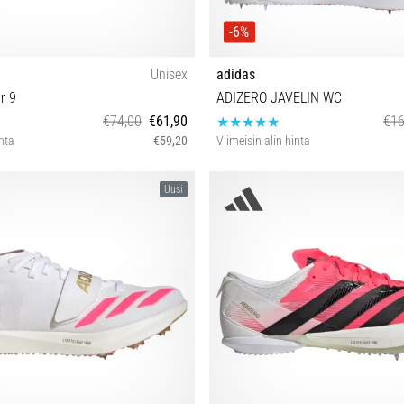
-6%
Unisex
adidas
r 9
ADIZERO JAVELIN WC
€74,00
€61,90
€16
inta
€59,20
Viimeisin alin hinta
 42 42½ 43 44 44½ 45 46 46½ 47
37⅓ 38 38⅔ 39⅓ 40 40⅔ 41⅓ 42
Uusi
44⅔ 45⅓ 46 46⅔