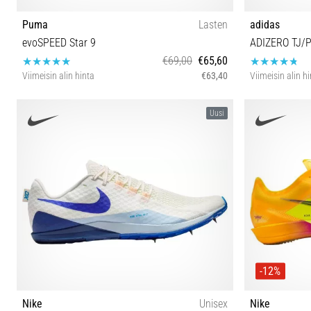
Puma
Lasten
adidas
evoSPEED Star 9
ADIZERO TJ/
€69,00
€65,60
Viimeisin alin hinta
€63,40
Viimeisin alin h
35½ 38 38½
36⅔ 37⅓ 38⅔
Uusi
-12%
Nike
Unisex
Nike