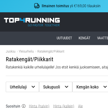
Ilmainen toimitus
yli €169,00 tilauksiin
Top4Running.fi
UUTUUDET
KENGÄT
VAATT
Juoksu
Yleisurheilu
Ratakengät/Piikkarit
Ratakengät/Piikkarit
Ratakenkiä kaikille urheilulajeille! Jos etsit kenkiä juoksemiseen, ai
Urheilulaji
Sukupuoli
Kengän koko
Suosituin
Hinta (halvin)
Hinta (kallein)
Ale