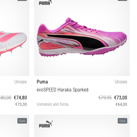
7⅓
Unisex
Puma
Unisex
evoSPEED Haraka Sparked
€80,00
€74,80
€79,95
€73,00
€73,30
Viimeisin alin hinta
€64,00
42 42⅔ 43⅓ 44
40 42 42½ 43 44 44½ 45 46
Uusi
Uusi
⅓