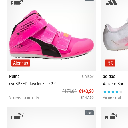
Alennus
-5%
Puma
Unisex
adidas
evoSPEED Javelin Elite 2.0
Adizero Sprint
€179,00
€143,20
Viimeisin alin hinta
€147,60
Viimeisin alin h
42½ 43 44 44½ 45 46
36⅔ 38 39⅓
Uusi