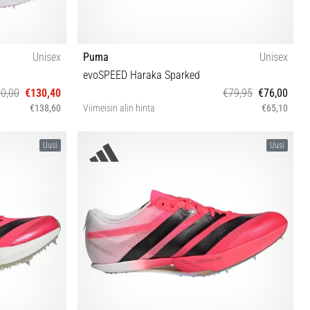
Unisex
Puma
Unisex
evoSPEED Haraka Sparked
0,00
€130,40
€79,95
€76,00
€138,60
Viimeisin alin hinta
€65,10
 42⅔ 43⅓ 44
38½ 40 40½ 41 42 42½ 44
Uusi
Uusi