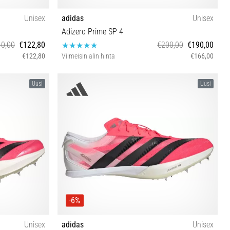
Unisex
adidas
Unisex
Adizero Prime SP 4
0,00
€122,80
€200,00
€190,00
€122,80
Viimeisin alin hinta
€166,00
⅓ 42 42⅔ 43⅓
36⅔ 37⅓ 38⅔ 39⅓ 40 40⅔ 41⅓ 42 42⅔ 43⅓ 44
Uusi
Uusi
7⅓
44⅔ 46⅔
-6%
Unisex
adidas
Unisex