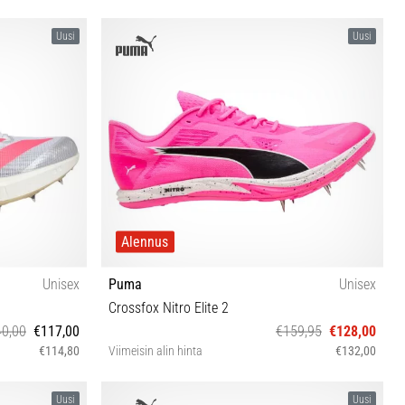
Uusi
Uusi
Alennus
Unisex
Puma
Unisex
Crossfox Nitro Elite 2
0,00
€117,00
€159,95
€128,00
€114,80
Viimeisin alin hinta
€132,00
⅓ 42 42⅔ 43⅓
38 38½ 39 40 40½ 41 42 42½ 43 44 44½ 45 46 47
Uusi
Uusi