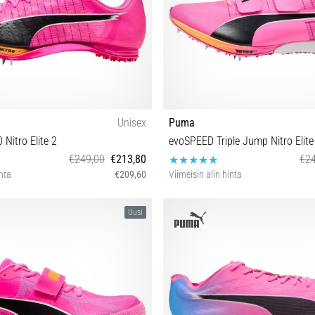
Unisex
Puma
Nitro Elite 2
evoSPEED Triple Jump Nitro Elite
€249,00
€213,80
€24
inta
€209,60
Viimeisin alin hinta
40 41 42 44½ 45 46 47 48½
38½ 39 40 40½ 42½ 43 44
Uusi