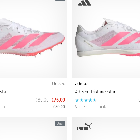
44 44⅔ 45⅓ 46 46⅔ 4
Unisex
adidas
star
Adizero Distancestar
€80,00
€76,00
inta
€80,00
Viimeisin alin hinta
 40 40⅔ 41⅓ 42 42⅔ 43⅓ 44 44⅔
36 36⅔ 37⅓ 38 39⅓ 40 40⅔ 41⅓ 
Uusi
45⅓ 46 46⅔ 47⅓
44⅔ 45⅓ 46 46⅔ 47