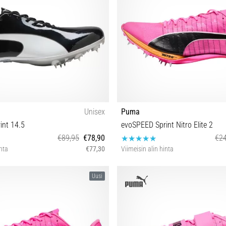
Unisex
Puma
int 14.5
evoSPEED Sprint Nitro Elite 2
€89,95
€78,90
€24
inta
€77,30
Viimeisin alin hinta
 40 40½ 41 42 42½ 43 44 44½ 45 46
42 42½ 47
Uusi
47