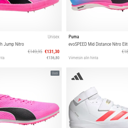
Unisex
Puma
h Jump Nitro
evoSPEED Mid Distance Nitro Elit
€149,95
€131,30
€18
inta
€136,80
Viimeisin alin hinta
38 38½ 41 44 44½ 48½
38 40½ 42½ 43 44 44½ 
Uusi