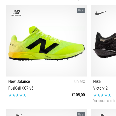
Uusi
New Balance
Unisex
Nike
FuelCell XC7 v5
Victory 2
€105,00
Viimeisin alin h
37½ 38 38½ 39½ 40 40½ 41½ 42 42½ 44 44½ 45 46½
38½ 39 40 40½
Uusi