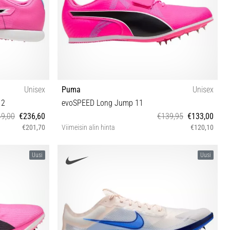
Unisex
Puma
Unisex
 2
evoSPEED Long Jump 11
9,00
€236,60
€139,95
€133,00
€201,70
Viimeisin alin hinta
€120,10
 44½
40½ 42 42½ 43 44 44½ 46 46½ 47
Uusi
Uusi