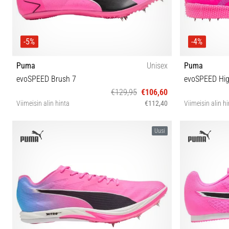
-5%
-4%
Puma
Unisex
Puma
evoSPEED Brush 7
evoSPEED Hig
€129,95
€106,60
Viimeisin alin hinta
€112,40
Viimeisin alin h
38½ 40 40½ 42 42½ 43 44 44½ 45
Uusi