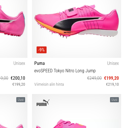
-9%
Unisex
Puma
Unisex
evoSPEED Tokyo Nitro Long Jump
9,00
€200,10
€249,00
€199,20
€199,20
Viimeisin alin hinta
€219,10
47
Uusi
Uusi