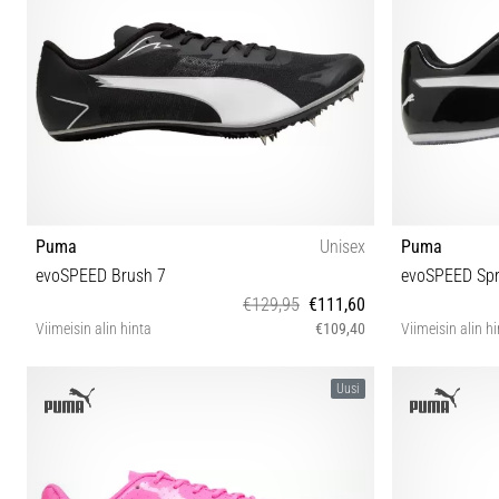
Puma
Unisex
Puma
evoSPEED Brush 7
evoSPEED Spr
€129,95
€111,60
Viimeisin alin hinta
€109,40
Viimeisin alin h
38½ 40 40½ 41 42 42½ 43 44 44½ 45 46
37½ 38 38½ 39
Uusi