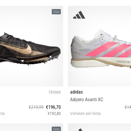
Uusi
Unisex
adidas
Adizero Avanti XC
€219,99
€196,70
€14
inta
€192,80
Viimeisin alin hinta
 41 42 42½ 43 44 44½ 45 45½ 46 47½
36⅔ 37⅓ 38 38⅔ 39⅓ 40 40⅔ 41
Uusi