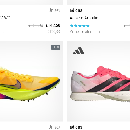
Unisex
adidas
PV WC
Adizero Ambition
€150,00
€142,50
€14
inta
€120,00
Viimeisin alin hinta
 39⅓ 40 40⅔ 41⅓ 42 42⅔ 43⅓ 44
36⅔ 37⅓ 38 38⅔ 39⅓ 40 40⅔ 41
Uusi
44⅔ 45⅓ 46 46⅔
44 44⅔ 45⅓ 46 46⅔ 4
Unisex
adidas