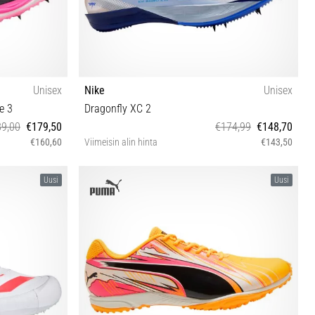
Unisex
Nike
Unisex
e 3
Dragonfly XC 2
9,00
€179,50
€174,99
€148,70
€160,60
Viimeisin alin hinta
€143,50
47
38½ 39 40 40½ 41 42 42½ 43 44 45 45½ 46 47½
Uusi
Uusi