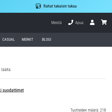
Rahat takaisin takuu
Meistä
Apua
Käyttäjä
ostosko
CASUAL
MERKIT
BLOGI
 täältä.
ki suodattimet
Tuotteiden määrä: 218