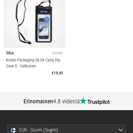
Silva
Unisex
Kotelo Packaging SILVA Carry Dry
Case S
- Valkoinen
€19,90
Erinomainen
4.8 viidestä
EUR - Suomi (Suo̯mi)