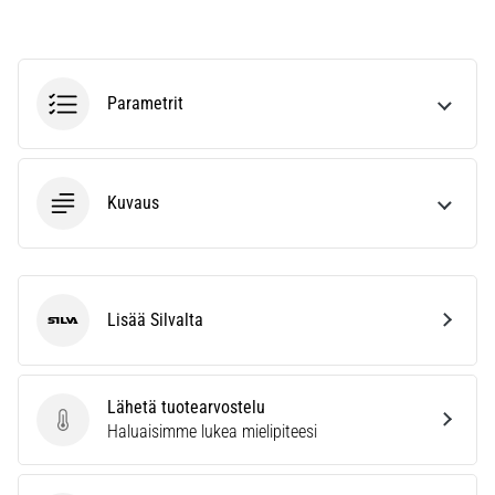
vaiva
juoksijoiden
keskuudessa.
…
Parametrit
Näytä
kaikki
Kuvaus
artikkelit
Lisää Silvalta
Silva
Lähetä tuotearvostelu
Lähetä tuotearvostelu
Haluaisimme lukea mielipiteesi