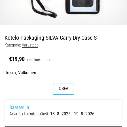
ovat
ja
miten
ne
suoritetaan?
Kotelo Packaging SILVA Carry Dry Case S
Käytännössä
sukkulajuoksu
Kategoria:
Varusteet
testaa
nopeutta,
€19,90
verollinen hinta
ketteryyttä
ja
Unisex,
Valkoinen
suunnanmuutoksia.
Miten
se
OSFA
suoritetaan
oikein,
missä
Saatavilla
sitä…
Arvioitu toimituspäivä:
18. 8. 2026 - 19. 8. 2026