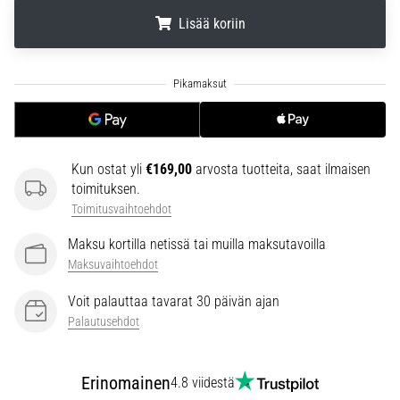
6. 8. 2026
Lisää koriin
•
7 min. luetaan
.
.
.
Juoksijan
polvi:
syyt,
hoito
ja
Kun ostat yli
€169,00
arvosta tuotteita, saat ilmaisen
ennaltaehkäisy
toimituksen.
Toimitusvaihtoehdot
Juoksijan
polvi,
Maksu kortilla netissä tai muilla maksutavoilla
eli
Maksuvaihtoehdot
iliotibiaalisen
jänteen
Voit palauttaa tavarat 30 päivän ajan
oireyhtymä
Palautusehdot
(ITBS),
on
erittäin
Erinomainen
4.8 viidestä
yleinen