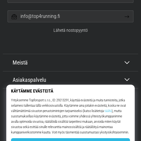
info@top4running.fi
Lähetä nostopyyntö
Meistä
Asiakaspalvelu
Top4Running.fi
Yli 16 vuoden ajan motivoimme sinua lähtemään ulos juoksemaan.
Nopeammin. Kanssamme. Joka päivä.