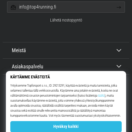
info@top4running.fi
Lähetä nostopyyntö
Meistä
Asiakaspalvelu
Top4Running.fi
Yli 16 vuoden ajan motivoimme sinua lähtemään ulos juoksemaan.
Nopeammin. Kanssamme. Joka päivä.
Instagram
YouTube