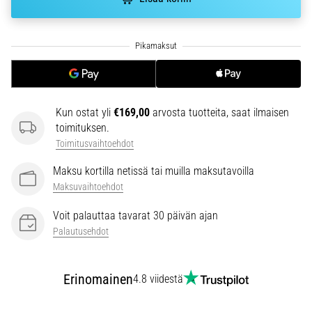
joissa
on
enemmän
pehmustusta
Mitkä
ovat
parhaat
Kun ostat yli
€169,00
arvosta tuotteita, saat ilmaisen
juoksukenkämallit,
toimituksen.
joissa
Toimitusvaihtoehdot
on
Maksu kortilla netissä tai muilla maksutavoilla
parempi
vaimennus?
Maksuvaihtoehdot
Tutustu
Voit palauttaa tavarat 30 päivän ajan
pehmustettuihin
Palautusehdot
kenkiin
maantie-
ja…
Erinomainen
4.8 viidestä
Näytä