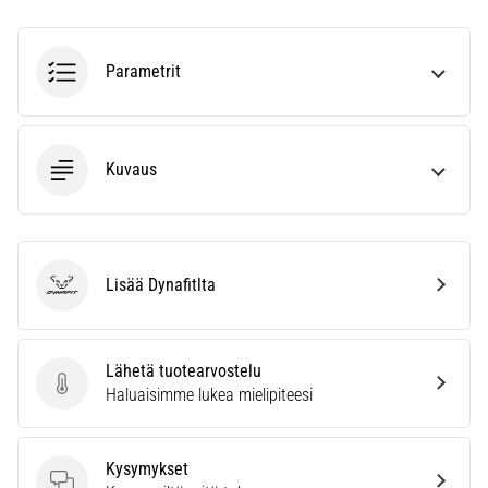
kaikki
artikkelit
Parametrit
Kuvaus
Lisää Dynafitlta
Dynafit
Lähetä tuotearvostelu
Lähetä tuotearvostelu
Haluaisimme lukea mielipiteesi
Kysymykset