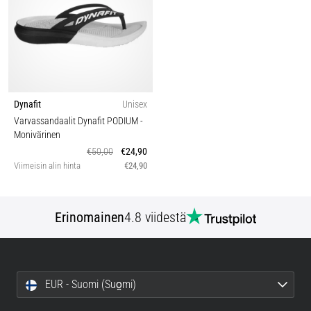
Dynafit
Unisex
Varvassandaalit Dynafit PODIUM
-
Monivärinen
€50,00
€24,90
Viimeisin alin hinta
€24,90
Erinomainen
4.8 viidestä
EUR - Suomi (Suo̯mi)