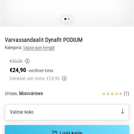
Juoksijan
polvi,
eli
iliotibiaalisen
jänteen
oireyhtymä
Varvassandaalit Dynafit PODIUM
(ITBS),
Kategoria:
Vapaa-ajan kengät
on
erittäin
€50,00
yleinen
€24,90
vaiva
verollinen hinta
juoksijoiden
Viimeisin alin hinta:
€24,90
keskuudessa.
…
Arvostelut
Unisex,
Monivärinen
(1)
6. 8. 2026
Valitse koko
•
8 min. luetaan
Juoksukengät,
Lisää koriin