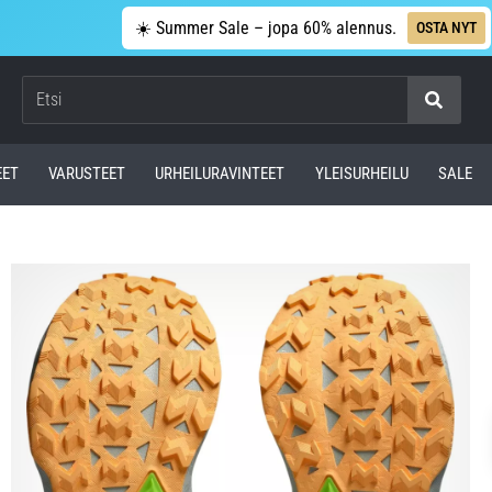
☀️ Summer Sale – jopa 60% alennus.
OSTA NYT
Etsi
EET
VARUSTEET
URHEILURAVINTEET
YLEISURHEILU
SALE