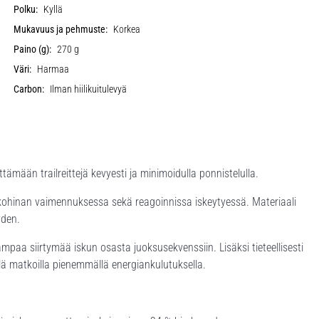
Polku:
Kyllä
Mukavuus ja pehmuste:
Korkea
Paino (g):
270 g
Väri:
Harmaa
Carbon:
Ilman hiilikuitulevyä
tämään trailreittejä kevyesti ja minimoidulla ponnistelulla.
kohinan vaimennuksessa sekä reagoinnissa iskeytyessä. Materiaali
yden.
paa siirtymää iskun osasta juoksusekvenssiin. Lisäksi tieteellisesti
lä matkoilla pienemmällä energiankulutuksella.