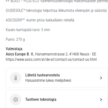
FF BLAST™ PLUS ECO -vaimennusteknologia maksimaalisen pehmeän
GUIDESOLE™-teknologia helpottaa liikkumista eteenpäin ja säästää s
ASICSGRIP™ -kumin pitoa liukkaillakin reiteillä.
Kauko kantapää/varsi: 5 mm
Paino: 270 g
Valmistaja
Asics Europe B. V.
, Hansemannstrasse 2, 41468 Neuss - DE
https://www.asics.com/at/de-at/contact-us/contact-us.html
Lähetä tuotearvostelu
Lähetä tuotearvostelu
Haluaisimme lukea mielipiteesi
Tuotteen teknologia
Tuotteen teknologia