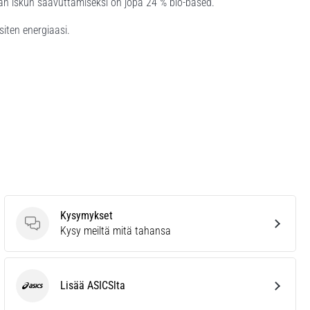
 iskun saavuttamiseksi on jopa 24 % bio-based.
iten energiaasi.
Kysymykset
Kysymykset
Kysy meiltä mitä tahansa
Lisää ASICSlta
ASICS