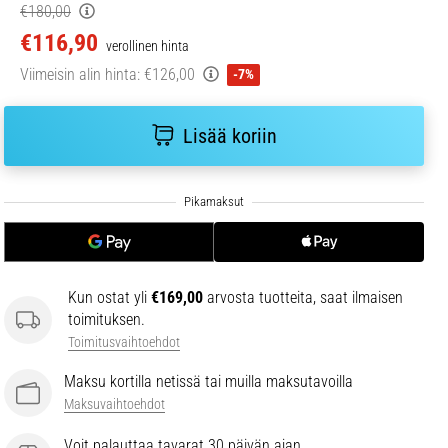
€180,00
€116,90
verollinen hinta
Viimeisin alin hinta:
€126,00
-7%
Lisää koriin
Kun ostat yli
€169,00
arvosta tuotteita, saat ilmaisen
toimituksen.
Toimitusvaihtoehdot
Maksu kortilla netissä tai muilla maksutavoilla
Maksuvaihtoehdot
Voit palauttaa tavarat 30 päivän ajan