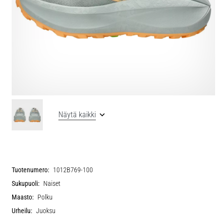
Näytä kaikki
Tuotenumero:
1012B769-100
Sukupuoli:
Naiset
Maasto:
Polku
Urheilu:
Juoksu