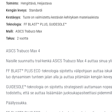
Toiminto:
Hengittävä, Heijastava
Kengän leveys:
Standardi
Kestävyys:
Tuote on valmistettu kestävän kehityksen materiaaleista
Teknologia:
FF BLAST™ PLUS, GUIDESOLE™
Malli:
ASICS Trabuco Max
Takuu:
2 vuotta
ASICS Trabuco Max 4
Naisille suunnattu trail-kenkä ASICS Trabuco Max 4 auttaa sinua ylit
FF BLAST™ PLUS ECO -teknologia sijoitettu välipohjaan auttaa isku
luo dynaamisen tunteen jalan alla ja auttaa pitämään kengän keve
GUIDESOLE™-teknologia on sijoitettu strategisesti auttamaan nopeam
todistettu, että se auttaa lisäämään juoksukapasiteettiasi pidemmil
Päällyssukka.