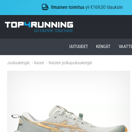
Ilmainen toimitus
yli €169,00 tilauksiin
Top4Running.fi
UUTUUDET
KENGÄT
VAATT
Juoksukengät
Naiset
Naisten polkujuoksukengät