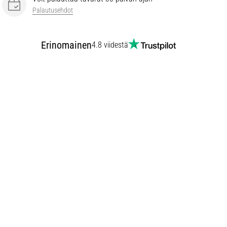
Palautusehdot
Erinomainen
4.8 viidestä