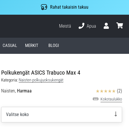
Rahat takaisin takuu
Meistä
Apua
Käyttäjä
ostosko
CASUAL
MERKIT
BLOGI
Polkukengät ASICS Trabuco Max 4
Kategoria:
Naisten polkujuoksukengät
Arvostelut
Naisten,
Harmaa
(2)
Kokotaulukko
Valitse koko