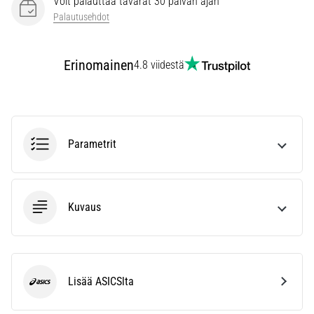
Voit palauttaa tavarat 30 päivän ajan
vaiva
Palautusehdot
juoksijoiden
keskuudessa.
…
Erinomainen
4.8 viidestä
Näytä
kaikki
artikkelit
Parametrit
Kuvaus
Lisää ASICSlta
ASICS