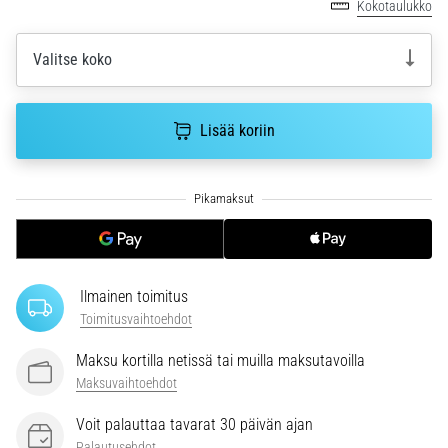
Kokotaulukko
ja
hoito
Valitse koko
Kärsitkö
pistävästä
kantapääkivusta
Lisää koriin
juoksun
aikana
tai
sen
jälkeen?
Yksi
yleisimmistä
syistä
Ilmainen toimitus
on
Toimitusvaihtoehdot
plantaarifaskiitti.
…
Maksu kortilla netissä tai muilla maksutavoilla
Maksuvaihtoehdot
Voit palauttaa tavarat 30 päivän ajan
Näytä
Palautusehdot