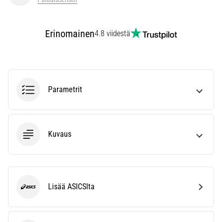
kaikki
artikkelit
Erinomainen
4.8 viidestä
Parametrit
Kuvaus
Lisää ASICSlta
ASICS