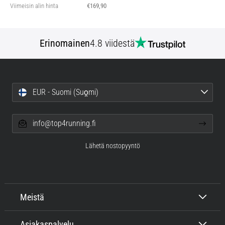
Viimeisin alin hinta
€169,90
Erinomainen
4.8 viidestä
EUR - Suomi (Suo̯mi)
info@top4running.fi
Lähetä nostopyyntö
Meistä
Asiakaspalvelu