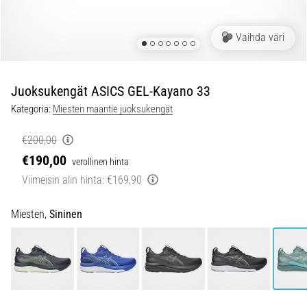
jokaista
juoksijaa
Vaihda väri
vähintään
kerran
elämässä,
oli
Juoksukengät ASICS GEL-Kayano 33
kyseessä
Kategoria:
Miesten maantie juoksukengät
sitten
harrastaja
€200,00
tai
€190,00
verollinen hinta
ammattilainen.
…
Viimeisin alin hinta:
€169,90
Miesten,
Sininen
5. 8. 2026
•
6 min. luetaan
Plantaarifaskiitti:
Oireet,
syyt