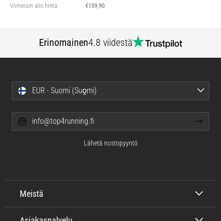
Viimeisin alin hinta
€159,90
Erinomainen
4.8 viidestä
EUR - Suomi (Suo̯mi)
info@top4running.fi
Lähetä nostopyyntö
Meistä
Asiakaspalvelu