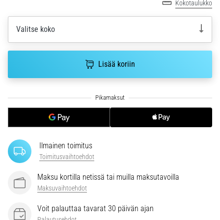
Kokotaulukko
se
vaikuttaa
Valitse koko
juoksusuoritukseen?
Sanotaan,
että
Lisää koriin
hiilihydraattitankkaus
eli
superkompensaatio
parantaa
kestävyyssuorituskykyä.
Pitääkö
se
todella…
Ilmainen toimitus
Toimitusvaihtoehdot
Maksu kortilla netissä tai muilla maksutavoilla
Näytä
Maksuvaihtoehdot
kaikki
artikkelit
Voit palauttaa tavarat 30 päivän ajan
Palautusehdot