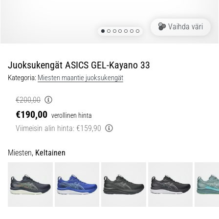
pistävästä
kantapääkivusta
Vaihda väri
juoksun
aikana
tai
sen
Juoksukengät ASICS GEL-Kayano 33
jälkeen?
Kategoria:
Miesten maantie juoksukengät
Yksi
yleisimmistä
€200,00
syistä
€190,00
verollinen hinta
on
plantaarifaskiitti.
Viimeisin alin hinta:
€159,90
…
Miesten,
Keltainen
5. 8. 2026
•
8 min. luetaan
Hiilihydraattitankkaus:
Miten