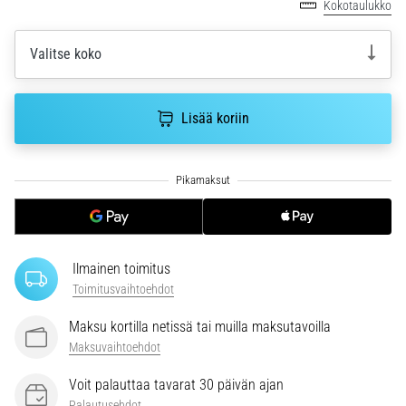
Kokotaulukko
ja
hoito
Valitse koko
Kärsitkö
pistävästä
kantapääkivusta
Lisää koriin
juoksun
aikana
tai
sen
jälkeen?
Yksi
yleisimmistä
syistä
Ilmainen toimitus
on
Toimitusvaihtoehdot
plantaarifaskiitti.
…
Maksu kortilla netissä tai muilla maksutavoilla
Maksuvaihtoehdot
Voit palauttaa tavarat 30 päivän ajan
Näytä
Palautusehdot