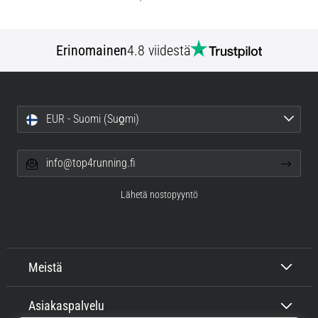
Erinomainen
4.8 viidestä
EUR - Suomi (Suo̯mi)
info@top4running.fi
Lähetä nostopyyntö
Meistä
Asiakaspalvelu