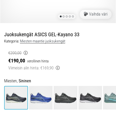
jokaista
juoksijaa
Vaihda väri
vähintään
kerran
elämässä,
oli
Juoksukengät ASICS GEL-Kayano 33
kyseessä
Kategoria:
Miesten maantie juoksukengät
sitten
harrastaja
€200,00
tai
€190,00
verollinen hinta
ammattilainen.
…
Viimeisin alin hinta:
€169,90
Miesten,
Sininen
5. 8. 2026
•
6 min. luetaan
Plantaarifaskiitti:
Oireet,
syyt