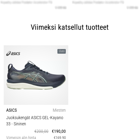
Viimeksi katsellut tuotteet
Uusi
ASICS
Miesten
Juoksukengät ASICS GEL-Kayano
33
- Sininen
€200,00
€190,00
Viimeisin alin hinta
€169,90