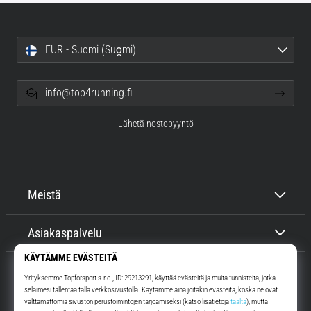
EUR - Suomi (Suo̯mi)
info@top4running.fi
Lähetä nostopyyntö
Meistä
Asiakaspalvelu