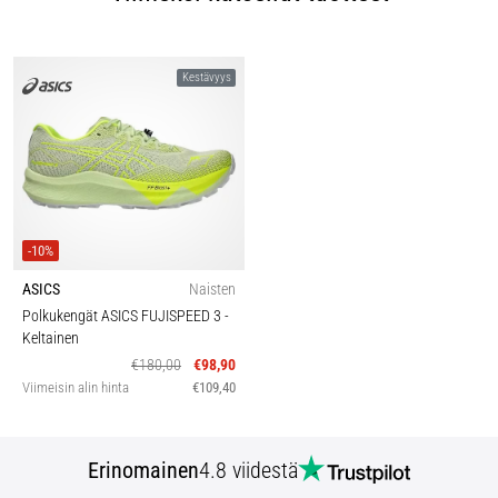
Kestävyys
-10%
ASICS
Naisten
Polkukengät ASICS FUJISPEED 3
-
Keltainen
€180,00
€98,90
Viimeisin alin hinta
€109,40
Erinomainen
4.8 viidestä