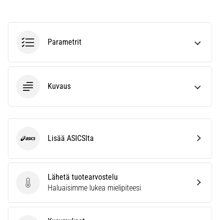
vaiva
juoksijoiden
keskuudessa.
…
Parametrit
Näytä
kaikki
Kuvaus
artikkelit
Lisää ASICSlta
ASICS
Lähetä tuotearvostelu
Lähetä tuotearvostelu
Haluaisimme lukea mielipiteesi