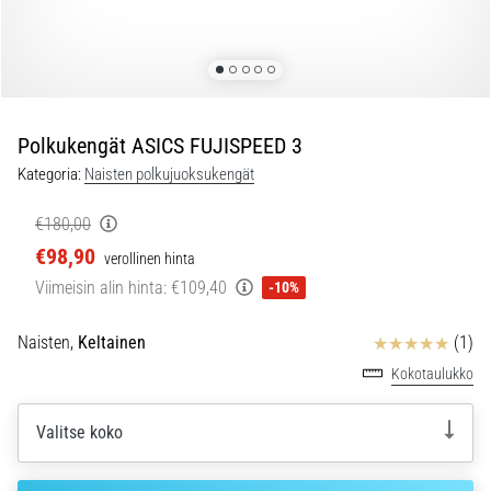
ovat
ja
miten
ne
suoritetaan?
Polkukengät ASICS FUJISPEED 3
Käytännössä
sukkulajuoksu
Kategoria:
Naisten polkujuoksukengät
testaa
nopeutta,
€180,00
ketteryyttä
€98,90
verollinen hinta
ja
Viimeisin alin hinta:
€109,40
-10%
suunnanmuutoksia.
Miten
Arvostelut
se
Naisten,
Keltainen
(1)
suoritetaan
Kokotaulukko
oikein,
missä
Valitse koko
sitä…