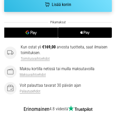
6. 8. 2026
Lisää koriin
•
7 min. luetaan
Juoksijan
polvi:
syyt,
hoito
ja
Kun ostat yli
€169,00
arvosta tuotteita, saat ilmaisen
toimituksen.
ennaltaehkäisy
Toimitusvaihtoehdot
Juoksijan
polvi,
Maksu kortilla netissä tai muilla maksutavoilla
eli
Maksuvaihtoehdot
iliotibiaalisen
jänteen
Voit palauttaa tavarat 30 päivän ajan
oireyhtymä
Palautusehdot
(ITBS),
on
erittäin
Erinomainen
4.8 viidestä
yleinen