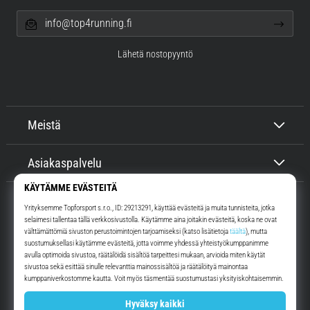
info@top4running.fi
Lähetä nostopyyntö
Meistä
Asiakaspalvelu
Top4Running.fi
Yli 16 vuoden ajan motivoimme sinua lähtemään ulos juoksemaan.
Nopeammin. Kanssamme. Joka päivä.
Instagram
YouTube