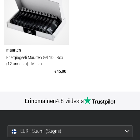
maurten
Energiageeli Maurten Gel 100 Box
(12 annosta)
- Musta
€45,00
Erinomainen
4.8 viidestä
EUR - Suomi (Suo̯mi)