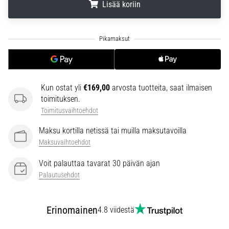
Lisää koriin
joissa
on
enemmän
.
.
.
pehmustusta
Mitkä
ovat
parhaat
Kun ostat yli
€169,00
arvosta tuotteita, saat ilmaisen
juoksukenkämallit,
toimituksen.
joissa
Toimitusvaihtoehdot
on
parempi
Maksu kortilla netissä tai muilla maksutavoilla
vaimennus?
Maksuvaihtoehdot
Tutustu
pehmustettuihin
Voit palauttaa tavarat 30 päivän ajan
kenkiin
Palautusehdot
maantie-
ja…
Erinomainen
4.8 viidestä
Näytä