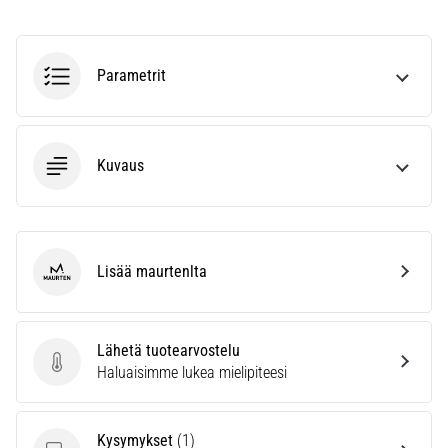
kaikki
artikkelit
Parametrit
Kuvaus
Lisää maurtenlta
maurten
Lähetä tuotearvostelu
Lähetä tuotearvostelu
Haluaisimme lukea mielipiteesi
Kysymykset
(1)