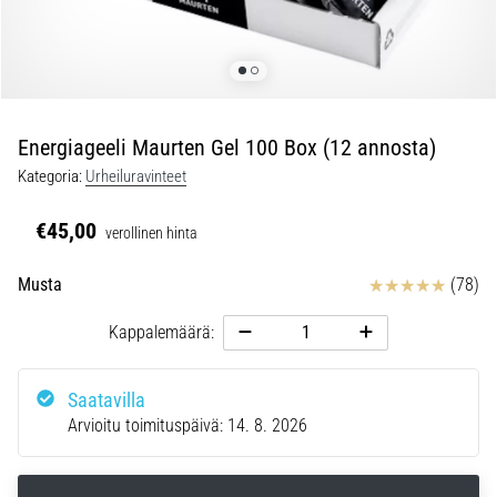
Juoksijan
polvi,
eli
iliotibiaalisen
jänteen
oireyhtymä
Energiageeli Maurten Gel 100 Box (12 annosta)
(ITBS),
Kategoria:
Urheiluravinteet
on
erittäin
€45,00
verollinen hinta
yleinen
vaiva
Arvostelut
Musta
(78)
juoksijoiden
keskuudessa.
Kappalemäärä:
…
Saatavilla
6. 8. 2026
•
Arvioitu toimituspäivä:
14. 8. 2026
8 min. luetaan
Juoksukengät,