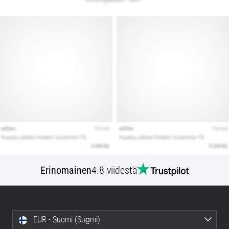
Erinomainen
4.8 viidestä
EUR - Suomi (Suo̯mi)