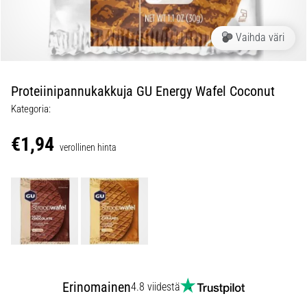
pistävästä
kantapääkivusta
Vaihda väri
juoksun
aikana
tai
sen
Proteiinipannukakkuja GU Energy Wafel Coconut
jälkeen?
Kategoria:
Yksi
yleisimmistä
€1,94
verollinen hinta
syistä
on
plantaarifaskiitti.
…
5. 8. 2026
•
8 min. luetaan
Hiilihydraattitankkaus:
Erinomainen
4.8 viidestä
Miten