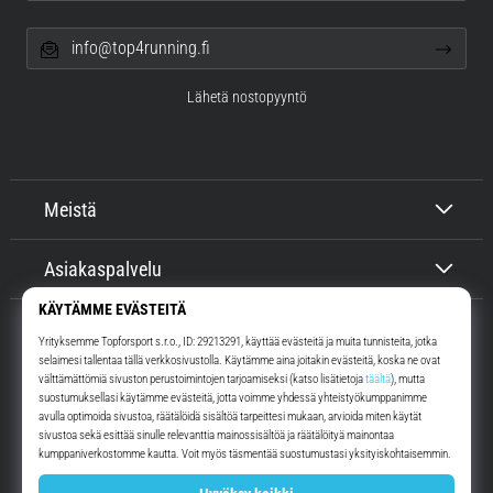
info@top4running.fi
Lähetä nostopyyntö
Meistä
Asiakaspalvelu
Top4Running.fi
Yli 16 vuoden ajan motivoimme sinua lähtemään ulos juoksemaan.
Nopeammin. Kanssamme. Joka päivä.