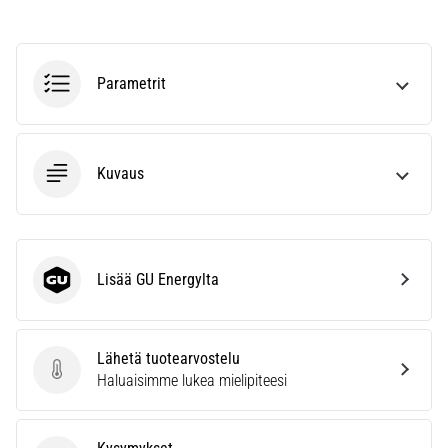
se
vaikuttaa
juoksusuoritukseen?
Parametrit
Sanotaan,
että
hiilihydraattitankkaus
eli
Kuvaus
superkompensaatio
parantaa
kestävyyssuorituskykyä.
Pitääkö
se
Lisää GU Energylta
GU Energy
todella…
Lähetä tuotearvostelu
Näytä
Lähetä tuotearvostelu
Haluaisimme lukea mielipiteesi
kaikki
artikkelit