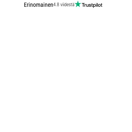
Erinomainen
4.8 viidestä