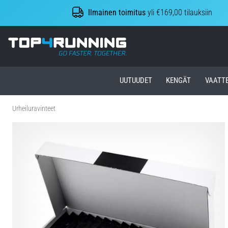
Ilmainen toimitus
yli €169,00 tilauksiin
Top4Running.fi
UUTUUDET
KENGÄT
VAATT
Urheiluravinteet