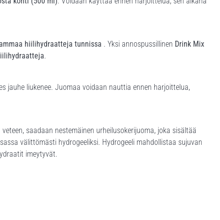
osta kohti (500 ml)
. Voidaan käyttää ennen harjoittelua, sen aikana
ammaa hiilihydraatteja tunnissa
. Yksi annospussillinen
Drink Mix
ilihydraatteja
.
es jauhe liukenee. Juomaa voidaan nauttia ennen harjoittelua,
 veteen, saadaan nestemäinen urheilusokerijuoma, joka sisältää
sassa välittömästi hydrogeeliksi. Hydrogeeli mahdollistaa sujuvan
hydraatit imeytyvät.