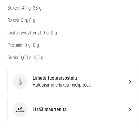
Sokerit 41 g, 33 g
Rasva 0 g, 0 g
joista tyydyttynyt 0 g, 0 g
Proteiini 0 g, 0 g
Suola 0,63 g, 0,5 g
Lähetä tuotearvostelu
Lähetä tuotearvostelu
Haluaisimme lukea mielipiteesi
Lisää maurtenlta
maurten