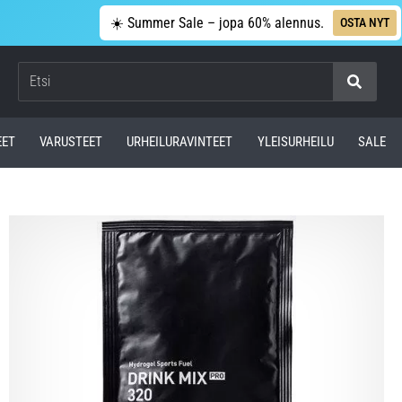
☀️ Summer Sale – jopa 60% alennus.
OSTA NYT
Etsi
EET
VARUSTEET
URHEILURAVINTEET
YLEISURHEILU
SALE