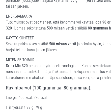
parhaiden juoksijoiden laajasti käyttämä.
80 g hiilihydraatteja ann
tai sen jälkeen.
ENERGIAMÄÄRÄ
Tutkimukset ovat osoittaneet, että kehomme voi käyttää jopa
90 gr
320
-juomaa sekoitettuna
500 ml:aan vettä
sisältää
80 grammaa hi
KÄYTTÖKOHTEET
Sekoita pakkauksen sisältö
500 ml:aan vettä
ja sekoita hyvin, kunn
harjoittelun aikana ja sen jälkeen.
MITEN SE TOIMII?
Drink Mix 320
perustuu hydrogeeliteknologiaan. Kun se sekoitetaan
runsaasti
maltodekstriiniä
ja
fruktoosia
. Urheilujuoma muuttuu vat
kulkeutumisen mahalaukun läpi suolistoon, jossa vesi, suola ja hiili
Ravintoarvot (100 grammaa, 80 grammaa):
Energia 400 kcal, 320 kcal
Hiilihydraatit 99 g, 79 g