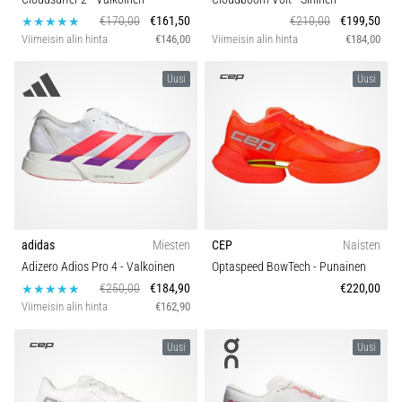
€170,00
€161,50
€210,00
€199,50
Viimeisin alin hinta
€146,00
Viimeisin alin hinta
€184,00
Uusi
Uusi
adidas
Miesten
CEP
Naisten
Adizero Adios Pro 4
- Valkoinen
Optaspeed BowTech
- Punainen
€250,00
€184,90
€220,00
Viimeisin alin hinta
€162,90
Uusi
Uusi