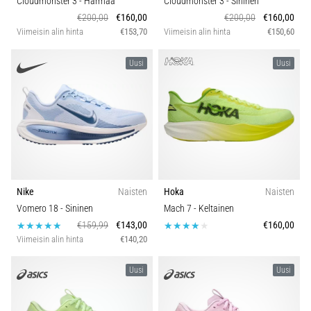
Cloudmonster 3
- Harmaa
Cloudmonster 3
- Sininen
€200,00
€160,00
€200,00
€160,00
Viimeisin alin hinta
€153,70
Viimeisin alin hinta
€150,60
Uusi
Uusi
Nike
Naisten
Hoka
Naisten
Vomero 18
- Sininen
Mach 7
- Keltainen
€159,99
€143,00
€160,00
Viimeisin alin hinta
€140,20
Uusi
Uusi