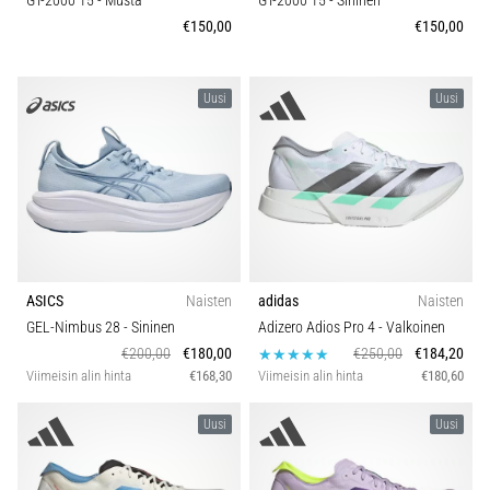
GT-2000 15
- Musta
GT-2000 15
- Sininen
€150,00
€150,00
Uusi
Uusi
ASICS
Naisten
adidas
Naisten
GEL-Nimbus 28
- Sininen
Adizero Adios Pro 4
- Valkoinen
€200,00
€180,00
€250,00
€184,20
Viimeisin alin hinta
€168,30
Viimeisin alin hinta
€180,60
Uusi
Uusi