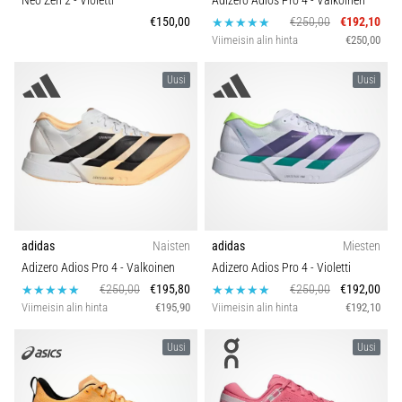
Neo Zen 2
- Violetti
Adizero Adios Pro 4
- Valkoinen
€150,00
€250,00
€192,10
Viimeisin alin hinta
€250,00
Uusi
Uusi
adidas
Naisten
adidas
Miesten
Adizero Adios Pro 4
- Valkoinen
Adizero Adios Pro 4
- Violetti
€250,00
€195,80
€250,00
€192,00
Viimeisin alin hinta
€195,90
Viimeisin alin hinta
€192,10
Uusi
Uusi