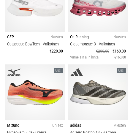
CEP
Naisten
On Running
Naisten
Optaspeed BowTech
- Valkoinen
Cloudmonster 3
- Valkoinen
€220,00
€200,00
€160,00
Viimeisin alin hinta
€160,00
Uusi
Uusi
Mizuno
Unisex
adidas
Miesten
Hyperwarp Elite
- Oranssi
Adizero Boston 13
- Harmaa