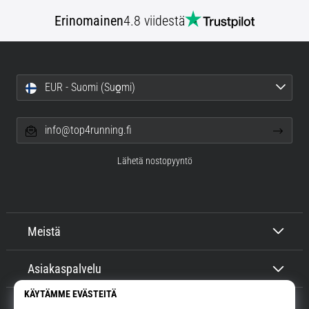
Erinomainen
4.8 viidestä
EUR - Suomi (Suo̯mi)
info@top4running.fi
Lähetä nostopyyntö
Meistä
Asiakaspalvelu