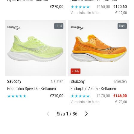
€270,00
€160,00
€120,60
Viimeisin alin hinta
€112,00
Uusi
Uusi
-14%
Saucony
Naisten
Saucony
Miesten
Endorphin Speed 5
- Keltainen
Endorphin Azura
- Keltainen
€210,00
€170,00
€146,00
Viimeisin alin hinta
€170,00
Edellinen
Seuraava
Sivu 1 / 36