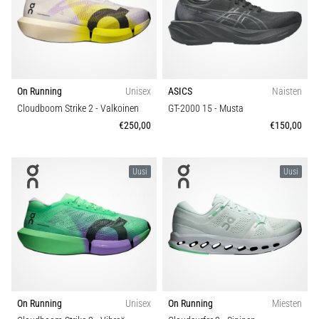
Hinta
pistävästä
kantapääkivusta
Mallisto
juoksun
aikana
tai
Piikin tyyppi
On Running
Unisex
ASICS
Naisten
sen
jälkeen?
Cloudboom Strike 2
- Valkoinen
GT-2000 15
- Musta
Yksi
€250,00
€150,00
Toiminto
yleisimmistä
syistä
Kestävyys
on
Uusi
Uusi
plantaarifaskiitti.
…
Vuodenaika
5. 8. 2026
Mukavuus ja pehmuste
•
8 min. luetaan
Kengän leveys
Hiilihydraattitankkaus:
On Running
Unisex
On Running
Miesten
Miten