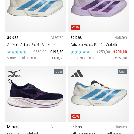
-20%
adidas
Miesten
adidas
Naisten
Adizero Adios Pro 4
- Valkoinen
Adizero Adios Pro 4
- Violetti
€250,00
€195,50
€250,00
€200,00
Viimeisin alin hinta
€188,30
Viimeisin alin hinta
€250,00
Uusi
Uusi
-23%
Mizuno
Naisten
adidas
Naisten