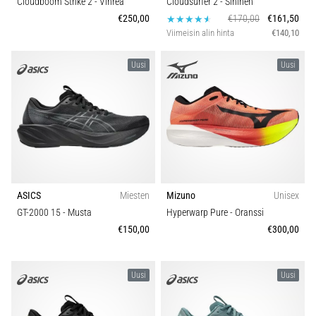
Cloudboom Strike 2
- Vihreä
Cloudsurfer 2
- Sininen
se
Carbon
€250,00
€170,00
€161,50
vaikuttaa
Viimeisin alin hinta
€140,10
juoksusuoritukseen?
Uusi
Uusi
Sanotaan,
että
hiilihydraattitankkaus
eli
superkompensaatio
parantaa
kestävyyssuorituskykyä.
Pitääkö
se
ASICS
Miesten
Mizuno
Unisex
todella…
GT-2000 15
- Musta
Hyperwarp Pure
- Oranssi
€150,00
€300,00
Näytä
kaikki
Uusi
Uusi
artikkelit