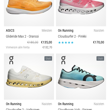
ASICS
Miesten
On Running
Naisten
Glideride Max 2
- Oranssi
Cloudsurfer 2
- Pinkki
€180,00
€135,00
€170,00
Viimeisin alin hinta
€132,70
Uusi
Uusi
On Running
Naisten
On Running
Naisten
Cloudsurfer 2
- Valkoinen
Cloudboom Volt
- Sininen