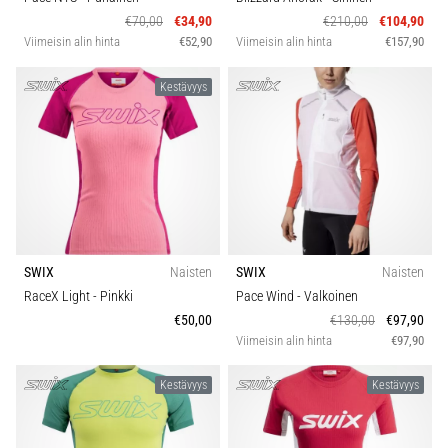
€70,00
€34,90
€210,00
€104,90
Viimeisin alin hinta
€52,90
Viimeisin alin hinta
€157,90
Kestävyys
SWIX
Naisten
SWIX
Naisten
RaceX Light
- Pinkki
Pace Wind
- Valkoinen
€50,00
€130,00
€97,90
Viimeisin alin hinta
€97,90
Kestävyys
Kestävyys