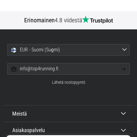
Erinomainen
4.8 viidestä
EUR - Suomi (Suo̯mi)
info@top4running.fi
Lähetä nostopyyntö
Meistä
Asiakaspalvelu