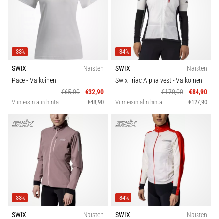
-33%
-34%
SWIX
Naisten
SWIX
Naisten
Pace
- Valkoinen
Swix Triac Alpha vest
- Valkoinen
€65,00
€32,90
€170,00
€84,90
Viimeisin alin hinta
€48,90
Viimeisin alin hinta
€127,90
-33%
-34%
SWIX
Naisten
SWIX
Naisten