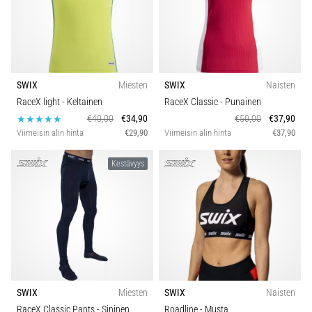
SWIX
Miesten
SWIX
Naisten
RaceX light
- Keltainen
RaceX Classic
- Punainen
€40,00
€34,90
€50,00
€37,90
Viimeisin alin hinta
€29,90
Viimeisin alin hinta
€37,90
Kestävyys
SWIX
Miesten
SWIX
Naisten
RaceX Classic Pants
- Sininen
Roadline
- Musta