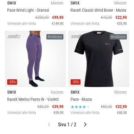
SWIX
Miesten
SWIX
Miesten
Pace Wind Light
- Oranssi
RaceX Classic Wind Boxer
- Musta
€200,00
€99,90
€45,00
€22,90
Viimeisin alin hinta
€149,90
Viimeisin alin hinta
€33,90
Kestävyys
Kestävyys
-33%
-33%
SWIX
Naisten
SWIX
Miesten
RaceX Merino Pants W
- Violetti
Pace
- Musta
€80,00
€39,90
€65,00
€32,90
Viimeisin alin hinta
€59,90
Viimeisin alin hinta
€48,90
Edellinen
Seuraava
Sivu 1 / 2