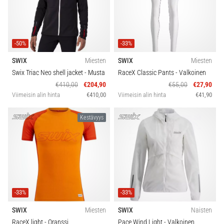
-50%
-33%
SWIX
Miesten
SWIX
Miesten
Swix Triac Neo shell jacket
- Musta
RaceX Classic Pants
- Valkoinen
€410,00
€204,90
€55,00
€27,90
Viimeisin alin hinta
€410,00
Viimeisin alin hinta
€41,90
Kestävyys
-33%
-33%
SWIX
Miesten
SWIX
Naisten
RaceX light
- Oranssi
Pace Wind Light
- Valkoinen