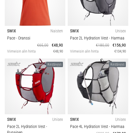
Toiminto
ovat
ja
miten
Vuodenaika
ne
suoritetaan?
SWIX
Naisten
SWIX
Unisex
Kestävyys
Pace
- Oranssi
Pace 2L Hydration Vest
- Harmaa
Käytännössä
€65,00
€48,90
€180,00
€156,90
sukkulajuoksu
Viimeisin alin hinta
€48,90
Viimeisin alin hinta
€134,90
testaa
nopeutta,
Kestävyys
Kestävyys
ketteryyttä
ja
suunnanmuutoksia.
Miten
se
suoritetaan
oikein,
missä
sitä…
SWIX
Unisex
SWIX
Unisex
Pace 2L Hydration Vest
-
Pace 4L Hydration Vest
- Harmaa
Punainen