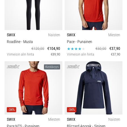
vaiva
juoksijoiden
keskuudessa.
…
SWIX
Naisten
SWIX
Miesten
Näytä
Roadline
- Musta
Pace
- Punainen
kaikki
€120,00
€104,90
€50,00
€37,90
artikkelit
Viimeisin alin hinta
€89,90
Viimeisin alin hinta
€37,90
Kestävyys
-34%
-34%
SWIX
Miesten
SWIX
Naisten
Pace NTS
- Punainen
Blizzard Anorak
- Sininen