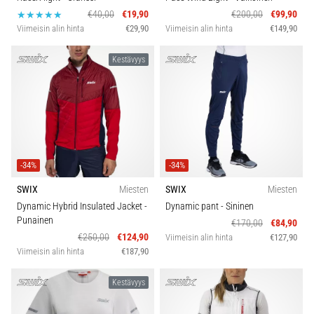
€40,00
€19,90
€200,00
€99,90
Viimeisin alin hinta
€29,90
Viimeisin alin hinta
€149,90
Kestävyys
-34%
-34%
SWIX
Miesten
SWIX
Miesten
Dynamic Hybrid Insulated Jacket
-
Dynamic pant
- Sininen
Punainen
€170,00
€84,90
€250,00
€124,90
Viimeisin alin hinta
€127,90
Viimeisin alin hinta
€187,90
Kestävyys