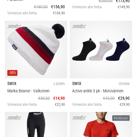
€200,00
€173,90
6. 8. 2026
€180,00
€156,90
Viimeisin alin hinta
€149,90
•
Viimeisin alin hinta
€134,90
7 min. luetaan
Juoksijan
polvi:
syyt,
hoito
ja
ennaltaehkäisy
Juoksijan
-35%
polvi,
SWIX
Lasten
SWIX
Unisex
eli
Marka Beanie
- Valkoinen
Active ankle 3 pk
- Monivärinen
iliotibiaalisen
€30,00
€14,90
€40,00
€29,90
jänteen
Viimeisin alin hinta
€22,90
Viimeisin alin hinta
€29,90
oireyhtymä
(ITBS),
Kestävyys
on
erittäin
yleinen