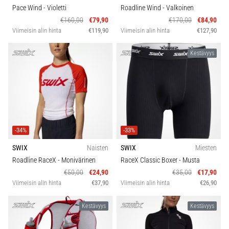
Pace Wind
- Violetti
Roadline Wind
- Valkoinen
€160,00
€79,90
€170,00
€84,90
Viimeisin alin hinta
€119,90
Viimeisin alin hinta
€127,90
Kestävyys
-34%
-33%
SWIX
Naisten
SWIX
Miesten
Roadline RaceX
- Monivärinen
RaceX Classic Boxer
- Musta
€50,00
€24,90
€35,00
€17,90
Viimeisin alin hinta
€37,90
Viimeisin alin hinta
€26,90
Kestävyys
Kestävyys