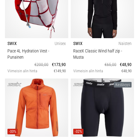
SWIX
Unisex
SWIX
Naisten
Pace 4L Hydration Vest
-
RaceX Classic Wind half zip
-
Punainen
Musta
€200,00
€173,90
€65,00
€48,90
Viimeisin alin hinta
€149,90
Viimeisin alin hinta
€48,90
Kestävyys
-33%
-32%