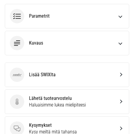
vaiva
juoksijoiden
keskuudessa.
Parametrit
…
Näytä
Kuvaus
kaikki
artikkelit
Lisää SWIXlta
SWIX
Lähetä tuotearvostelu
Lähetä tuotearvostelu
Haluaisimme lukea mielipiteesi
Kysymykset
Kysymykset
Kysy meiltä mitä tahansa