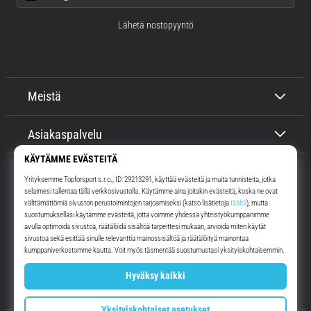
Lähetä nostopyyntö
Meistä
Asiakaspalvelu
Top4Running.fi
Yli 16 vuoden ajan motivoimme sinua lähtemään ulos juoksemaan.
Nopeammin. Kanssamme. Joka päivä.
Instagram
YouTube