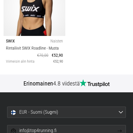
SWIX
Naisten
Rintaliivit SWIX Roadline
- Musta
€70,00
€52,90
Viimeisin alin hinta
€52,90
Erinomainen
4.8 viidestä
EUR - Suomi (Suo̯mi)
info@top4running.fi