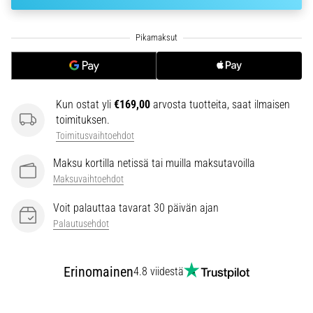
6. 8. 2026
•
7 min. luetaan
Juoksijan
polvi:
syyt,
Kun ostat yli
€169,00
arvosta tuotteita, saat ilmaisen
hoito
toimituksen.
ja
Toimitusvaihtoehdot
ennaltaehkäisy
Maksu kortilla netissä tai muilla maksutavoilla
Juoksijan
Maksuvaihtoehdot
polvi,
eli
Voit palauttaa tavarat 30 päivän ajan
iliotibiaalisen
Palautusehdot
jänteen
oireyhtymä
(ITBS),
Erinomainen
4.8 viidestä
on
erittäin
yleinen