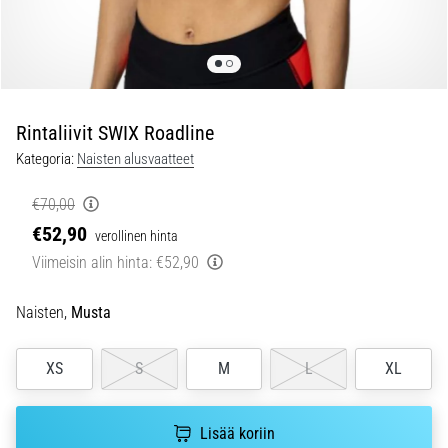
ovat
ja
miten
ne
suoritetaan?
Rintaliivit SWIX Roadline
Käytännössä
sukkulajuoksu
Kategoria:
Naisten alusvaatteet
testaa
nopeutta,
€70,00
ketteryyttä
€52,90
verollinen hinta
ja
Viimeisin alin hinta:
€52,90
suunnanmuutoksia.
Miten
se
Naisten,
Musta
suoritetaan
oikein,
XS
S
M
L
XL
missä
sitä…
Lisää koriin