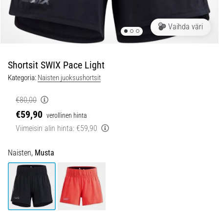
pistävästä
kantapääkivusta
Vaihda väri
juoksun
aikana
tai
sen
Shortsit SWIX Pace Light
jälkeen?
Kategoria:
Naisten juoksushortsit
Yksi
yleisimmistä
€80,00
syistä
€59,90
verollinen hinta
on
plantaarifaskiitti.
Viimeisin alin hinta:
€59,90
…
Naisten,
Musta
5. 8. 2026
•
8 min. luetaan
Hiilihydraattitankkaus:
Miten