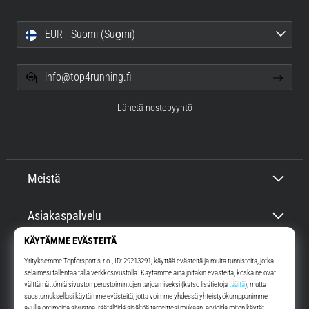
EUR - Suomi (Suo̯mi)
info@top4running.fi
Lähetä nostopyyntö
Meistä
Asiakaspalvelu