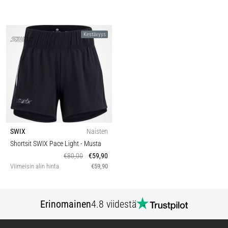
Kestävyys
SWIX
Naisten
Shortsit SWIX Pace Light
- Musta
€80,00
€59,90
Viimeisin alin hinta
€59,90
Erinomainen
4.8 viidestä