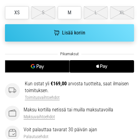
se
vaikuttaa
XS
S
M
L
XL
juoksusuoritukseen?
Sanotaan,
Lisää koriin
että
hiilihydraattitankkaus
eli
superkompensaatio
parantaa
kestävyyssuorituskykyä.
Pitääkö
Kun ostat yli
€169,00
arvosta tuotteita, saat ilmaisen
se
toimituksen.
todella…
Toimitusvaihtoehdot
Maksu kortilla netissä tai muilla maksutavoilla
Näytä
Maksuvaihtoehdot
kaikki
artikkelit
Voit palauttaa tavarat 30 päivän ajan
Palautusehdot