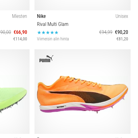
Miesten
Nike
Unisex
Rival Multi Glam
90,00
€66,90
€94,99
€90,20
€114,00
Viimeisin alin hinta
€81,20
40 40½ 41 42 42½ 43 44 44½ 45 45½ 47 47½ 49½