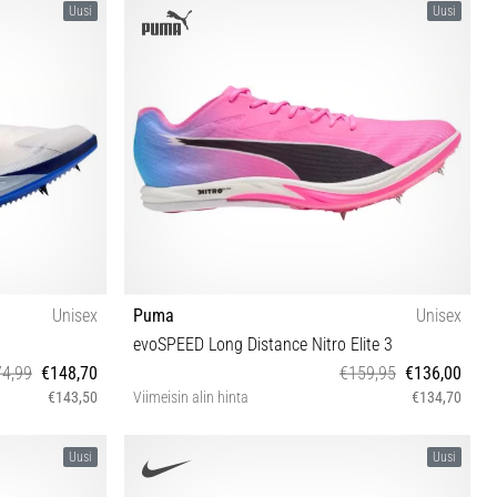
Uusi
Uusi
Unisex
Puma
Unisex
evoSPEED Long Distance Nitro Elite 3
4,99
€148,70
€159,95
€136,00
€143,50
Viimeisin alin hinta
€134,70
5 45½ 46 47½
43 44 44½ 46
Uusi
Uusi