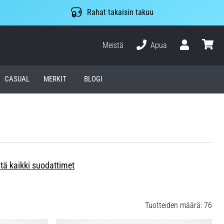
Rahat takaisin takuu
Meistä
Apua
Käyttäjä
ostosko
CASUAL
MERKIT
BLOGI
tä kaikki suodattimet
Tuotteiden määrä: 76