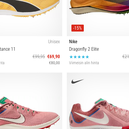
-15%
Unisex
Nike
tance 11
Dragonfly 2 Elite
€99,95
€69,90
€21
inta
€80,00
Viimeisin alin hinta
40 40½ 42 42½ 44 44½ 46 46½ 37½
48½ 36½ 36 37½ 38½ 39 40 40½ 41
44½ 45 45½ 46 47 47