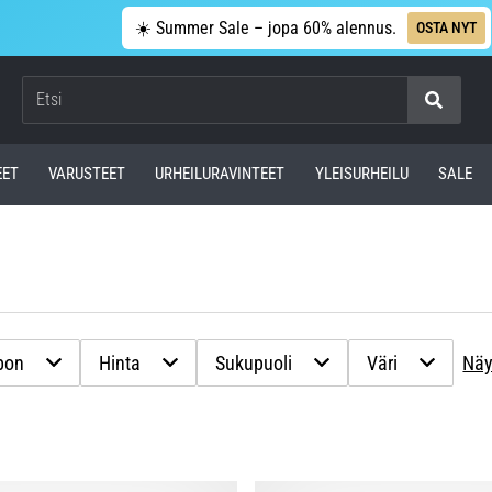
☀️ Summer Sale – jopa 60% alennus.
OSTA NYT
Etsi
EET
VARUSTEET
URHEILURAVINTEET
YLEISURHEILU
SALE
bon
Hinta
Sukupuoli
Väri
Näy