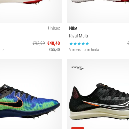
Unisex
Nike
Rival Multi
€92,99
€48,40
inta
€55,40
Viimeisin alin hinta
42 42½ 44 44½ 45 47½
44½ 45