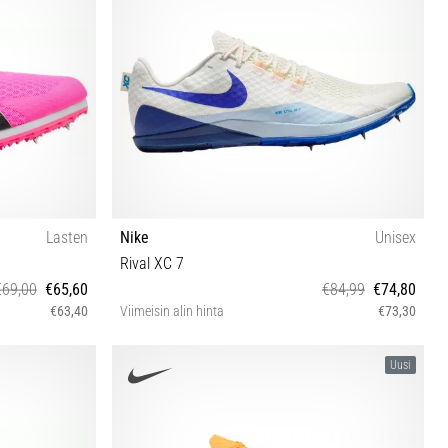
Lasten
Nike
Unisex
Rival XC 7
€69,00
€65,60
€84,99
€74,80
€63,40
Viimeisin alin hinta
€73,30
38½ 39 40 40½ 41 42
Uusi