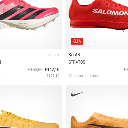
-33%
Unisex
S/LAB
i
STRATOS
€150,00
€142,10
€1
inta
€127,10
Viimeisin alin hinta
 39⅓ 40 40⅔ 41⅓ 42 42⅔ 43⅓ 44
40 41⅓ 42 42⅔ 43⅓ 44 4
44⅔ 45⅓ 46