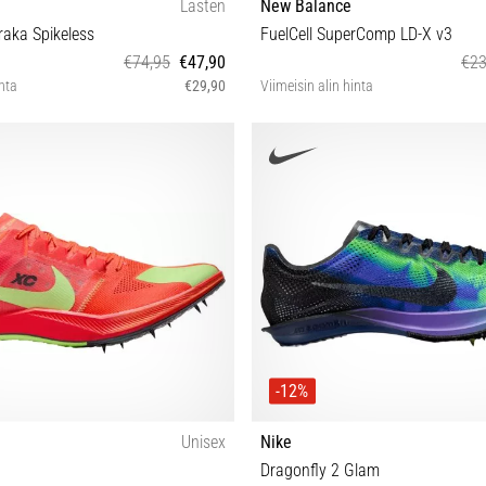
Lasten
New Balance
aka Spikeless
FuelCell SuperComp LD-X v3
€74,95
€47,90
€23
inta
€29,90
Viimeisin alin hinta
37½ 38 38½ 39
38 38½ 39½ 40 40½ 41½ 42½ 4
-12%
Unisex
Nike
Dragonfly 2 Glam