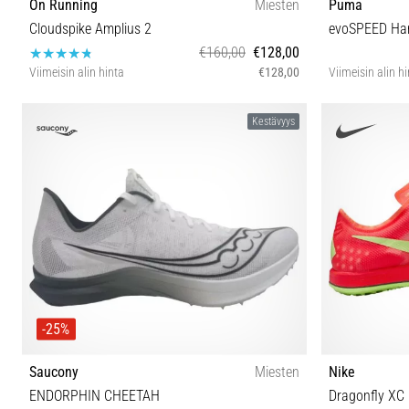
On Running
Miesten
Puma
Cloudspike Amplius 2
evoSPEED Har
€160,00
€128,00
Viimeisin alin hinta
€128,00
Viimeisin alin h
40 40½ 41 42 42½ 44
Kestävyys
-25%
Saucony
Miesten
Nike
ENDORPHIN CHEETAH
Dragonfly XC