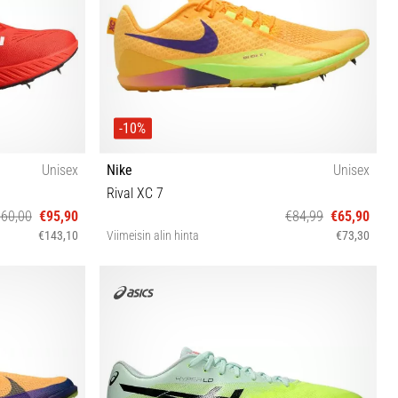
-10%
Unisex
Nike
Unisex
Rival XC 7
60,00
€95,90
€84,99
€65,90
€143,10
Viimeisin alin hinta
€73,30
4⅔ 45⅓
38½ 39 40 40½ 41 42 44½ 45