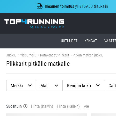
Ilmainen toimitus
yli €169,00 tilauksiin
Top4Running.fi
UUTUUDET
KENGÄT
VAATT
Juoksu
Yleisurheilu
Ratakengät/Piikkarit
Pitkän matkan juoksu
Piikkarit pitkälle matkalle
Merkki
Malli
Kengän koko
Car
Suosituin
Hinta (halvin)
Hinta (kallein)
Ale