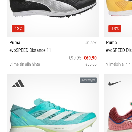
-13%
-13%
Puma
Unisex
Puma
evoSPEED Distance 11
evoSPEED Dis
€99,95
€69,90
Viimeisin alin hinta
€80,00
Viimeisin alin h
36 37 37½ 38 38½ 39 40 40½ 42 42½ 43 44 44½ 45
37 38 38½ 
Kestävyys
46 46½