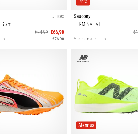
-41%
Unisex
Saucony
e Glam
TERMINAL VT
€94,99
€66,90
€1
inta
€76,90
Viimeisin alin hinta
 38½ 39 40 40½ 41 42 42½ 43 44 44½
44½ 46
45 45½ 46 47 47½
Alennus