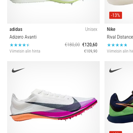
-13%
adidas
Unisex
Nike
Adizero Avanti
Rival Distance
€180,00
€120,60
Viimeisin alin hinta
€109,90
Viimeisin alin h
40⅔ 43⅓ 42⅔ 46⅔