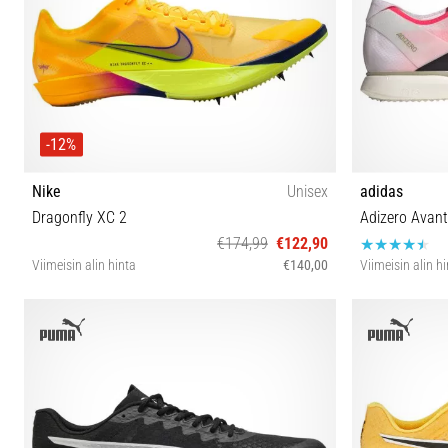
-12%
Nike
Unisex
adidas
Dragonfly XC 2
Adizero Avant
€174,99
€122,90
Viimeisin alin hinta
€140,00
Viimeisin alin h
38½ 39 40 40½ 41 42 42½ 43 44 44½ 45 46 47 47½
36⅔ 37⅓ 38⅔