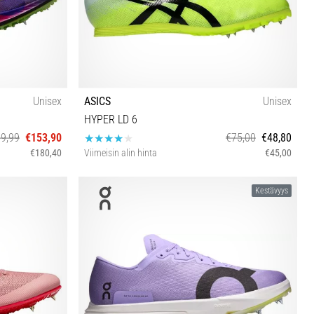
Unisex
ASICS
Unisex
HYPER LD 6
9,99
€153,90
€75,00
€48,80
€180,40
Viimeisin alin hinta
€45,00
 42 42½ 43 44
42 44½ 45
Kestävyys
½