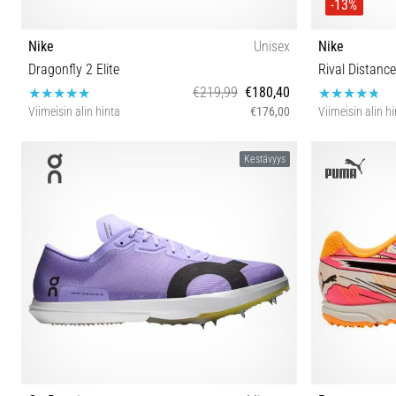
-13%
Nike
Unisex
Nike
Dragonfly 2 Elite
Rival Distanc
€219,99
€180,40
Viimeisin alin hinta
€176,00
Viimeisin alin h
36 36½ 37½ 38 38½ 39 40 40½ 41 42 42½ 43 44 44½
36 36½ 37½ 38
Kestävyys
45 45½