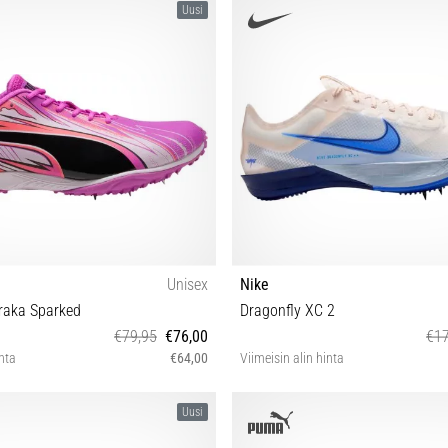
Uusi
Unisex
Nike
raka Sparked
Dragonfly XC 2
€79,95
€76,00
€17
inta
€64,00
Viimeisin alin hinta
 42 42½ 43 44 44½ 45 46
38½ 39 40 40½ 41 42 42½ 43 44 4
Uusi