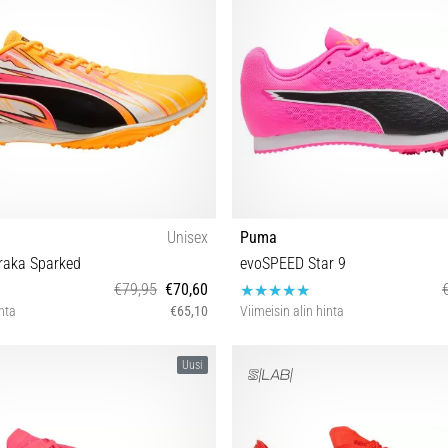
Unisex
Puma
raka Sparked
evoSPEED Star 9
€79,95
€70,60
inta
€65,10
Viimeisin alin hinta
8½ 40 40½ 41 42 42½ 44
35½ 38 38½
Uusi