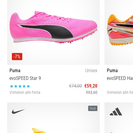
-7%
Puma
Unisex
Puma
evoSPEED Star 9
evoSPEED Ha
€74,00
€59,20
Viimeisin alin hinta
€63,60
Viimeisin alin h
40 40½ 41 42 42½ 43 44 44½ 45 46 46½ 47
3
Uusi