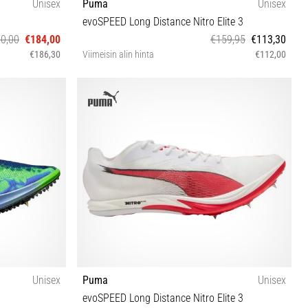
Unisex
Puma
Unisex
evoSPEED Long Distance Nitro Elite 3
0,00
€184,00
€159,95
€113,30
€186,30
Viimeisin alin hinta
€112,00
4½ 45½ 46½
42½
Unisex
Puma
Unisex
evoSPEED Long Distance Nitro Elite 3