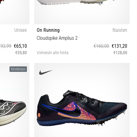
Unisex
On Running
Naisten
Cloudspike Amplius 2
€92,99
€65,10
€160,00
€131,20
€55,80
Viimeisin alin hinta
€128,00
36½ 37 37½ 38½ 39 40 40½ 41
Kestävyys