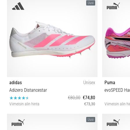
Uusi
adidas
Unisex
Puma
Adizero Distancestar
evoSPEED Ha
€80,00
€74,80
Viimeisin alin hinta
€73,30
Viimeisin alin h
36 36⅔ 37⅓ 38 38⅔ 39⅓ 40 40⅔ 41⅓ 42 42⅔
40
Uusi
43⅓ 44 44⅔ 45⅓ 46 46⅔ 47⅓