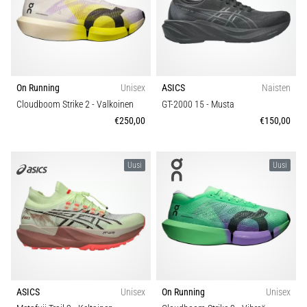
Hinta
pistävästä
kantapääkivusta
Mallisto
juoksun
aikana
tai
Juoksun tyyppi
On Running
Unisex
ASICS
Naisten
sen
jälkeen?
Cloudboom Strike 2
- Valkoinen
GT-2000 15
- Musta
Yksi
€250,00
€150,00
Piikin tyyppi
yleisimmistä
syistä
Droppi (mm)
on
Uusi
Uusi
plantaarifaskiitti.
…
Toiminto
5. 8. 2026
Kestävyys
•
8 min. luetaan
Vuodenaika
Hiilihydraattitankkaus:
ASICS
Unisex
On Running
Unisex
Miten