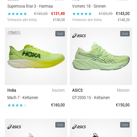
Supernova Rise 3
- Harmaa
Vomero 18
- Sininen
€150,00
€131,40
€159,99
€143,00
Viimeisin alin hinta
€150,00
Viimeisin alin hinta
€140,20
Uusi
Uusi
Hoka
Naisten
ASICS
Miesten
Mach 7
- Keltainen
GT-2000 15
- Keltainen
€160,00
€150,00
Uusi
Uusi