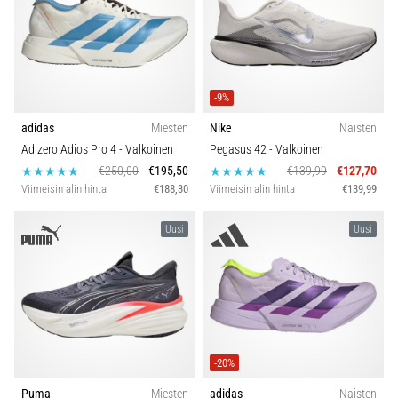
-9%
adidas
Miesten
Nike
Naisten
Adizero Adios Pro 4
- Valkoinen
Pegasus 42
- Valkoinen
€250,00
€195,50
€139,99
€127,70
Viimeisin alin hinta
€188,30
Viimeisin alin hinta
€139,99
Uusi
Uusi
-20%
Puma
Miesten
adidas
Naisten