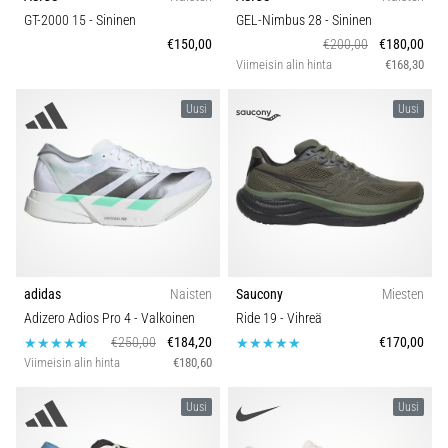
GT-2000 15
- Sininen
GEL-Nimbus 28
- Sininen
€150,00
€200,00
€180,00
Viimeisin alin hinta
€168,30
Uusi
Uusi
adidas
Naisten
Saucony
Miesten
Adizero Adios Pro 4
- Valkoinen
Ride 19
- Vihreä
€250,00
€184,20
€170,00
Viimeisin alin hinta
€180,60
Uusi
Uusi