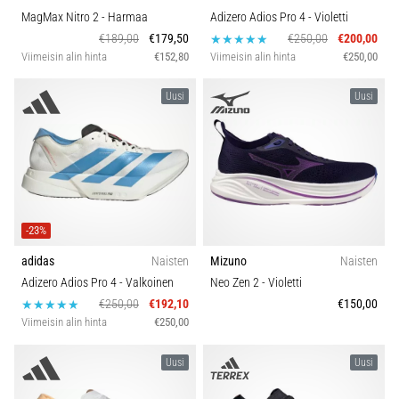
MagMax Nitro 2
- Harmaa
Adizero Adios Pro 4
- Violetti
€189,00
€179,50
€250,00
€200,00
Viimeisin alin hinta
€152,80
Viimeisin alin hinta
€250,00
Uusi
Uusi
-23%
adidas
Naisten
Mizuno
Naisten
Adizero Adios Pro 4
- Valkoinen
Neo Zen 2
- Violetti
€250,00
€192,10
€150,00
Viimeisin alin hinta
€250,00
Uusi
Uusi