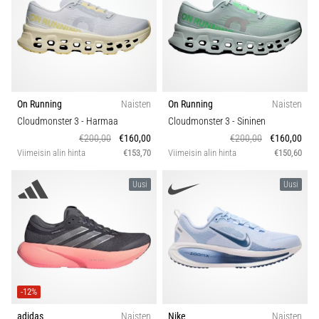
On Running
Naisten
On Running
Naisten
Cloudmonster 3
- Harmaa
Cloudmonster 3
- Sininen
€200,00
€160,00
€200,00
€160,00
Viimeisin alin hinta
€153,70
Viimeisin alin hinta
€150,60
Uusi
Uusi
-12%
adidas
Naisten
Nike
Naisten