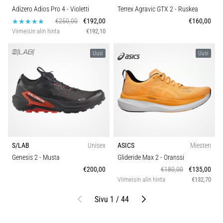
Adizero Adios Pro 4
- Violetti
Terrex Agravic GTX 2
- Ruskea
€250,00
€192,00
€160,00
Viimeisin alin hinta
€192,10
Uusi
Uusi
S/LAB
Unisex
ASICS
Miesten
Genesis 2
- Musta
Glideride Max 2
- Oranssi
€200,00
€180,00
€135,00
Viimeisin alin hinta
€132,70
Edellinen
Seuraava
Sivu 1 / 44