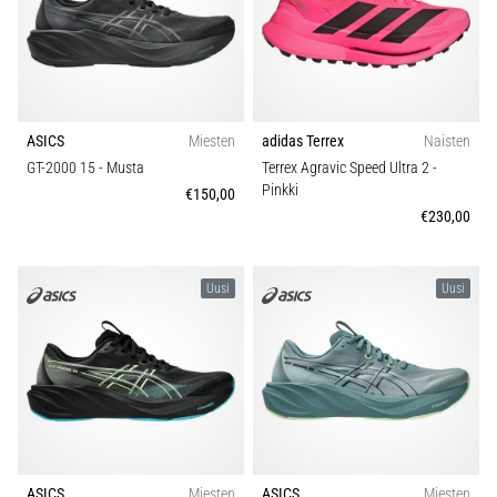
ASICS
Miesten
adidas Terrex
Naisten
GT-2000 15
- Musta
Terrex Agravic Speed Ultra 2
-
Pinkki
€150,00
€230,00
Uusi
Uusi
ASICS
Miesten
ASICS
Miesten