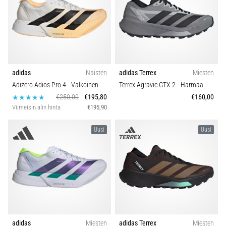
adidas
Naisten
adidas Terrex
Miesten
Adizero Adios Pro 4
- Valkoinen
Terrex Agravic GTX 2
- Harmaa
€250,00
€195,80
€160,00
Viimeisin alin hinta
€195,90
Uusi
Uusi
adidas
Miesten
adidas Terrex
Miesten