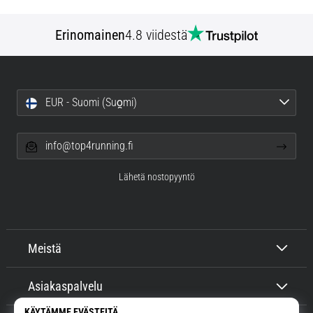
Erinomainen
4.8 viidestä
EUR - Suomi (Suo̯mi)
info@top4running.fi
Lähetä nostopyyntö
Meistä
Asiakaspalvelu