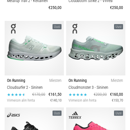
Metafuji Trail 2
- Keltainen
Cloudboom Strike 2
- Vihreä
se
Mukavuus ja pehmuste
€250,00
€250,00
vaikuttaa
juoksusuoritukseen?
Kengän leveys
Uusi
Uusi
Sanotaan,
että
Carbon
hiilihydraattitankkaus
eli
superkompensaatio
parantaa
kestävyyssuorituskykyä.
Pitääkö
se
On Running
Miesten
On Running
Miesten
todella…
Cloudsurfer 2
- Sininen
Cloudmonster 3
- Sininen
€170,00
€161,50
€200,00
€160,00
Viimeisin alin hinta
€140,10
Viimeisin alin hinta
€153,70
Näytä
kaikki
Uusi
Uusi
artikkelit