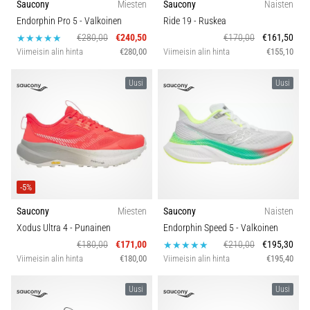
Saucony
Miesten
Saucony
Naisten
Endorphin Pro 5
- Valkoinen
Ride 19
- Ruskea
€280,00
€240,50
€170,00
€161,50
Viimeisin alin hinta
€280,00
Viimeisin alin hinta
€155,10
Uusi
Uusi
-5%
Saucony
Miesten
Saucony
Naisten
Xodus Ultra 4
- Punainen
Endorphin Speed 5
- Valkoinen
€180,00
€171,00
€210,00
€195,30
Viimeisin alin hinta
€180,00
Viimeisin alin hinta
€195,40
Uusi
Uusi