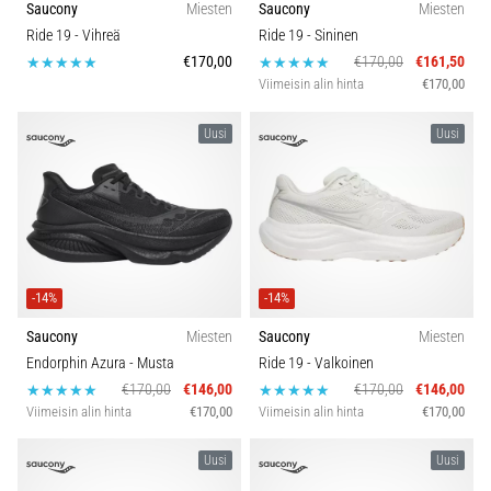
Saucony
Miesten
Saucony
Miesten
ja
Kengän leveys
Ride 19
- Vihreä
Ride 19
- Sininen
hoito
€170,00
€170,00
€161,50
Kärsitkö
Merkki
Viimeisin alin hinta
€170,00
pistävästä
kantapääkivusta
Uusi
Uusi
Carbon
juoksun
aikana
tai
sen
jälkeen?
Yksi
yleisimmistä
-14%
-14%
syistä
Saucony
Miesten
Saucony
Miesten
on
Endorphin Azura
- Musta
Ride 19
- Valkoinen
plantaarifaskiitti.
€170,00
€146,00
€170,00
€146,00
…
Viimeisin alin hinta
€170,00
Viimeisin alin hinta
€170,00
Uusi
Uusi
Näytä