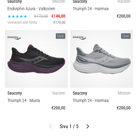
Saucony
Miesten
Saucony
Naisten
Endorphin Azura
- Valkoinen
Triumph 24
- Harmaa
€170,00
€146,00
€200,00
Viimeisin alin hinta
€170,00
Uusi
Uusi
Saucony
Naisten
Saucony
Miesten
Triumph 24
- Musta
Triumph 24
- Harmaa
€200,00
€200,00
Edellinen
Seuraava
Sivu 1 / 5