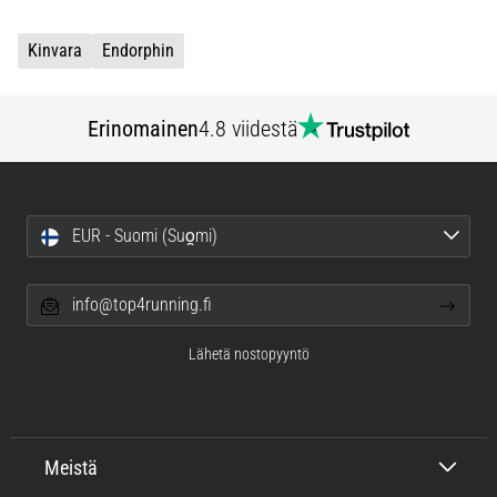
Kinvara
Endorphin
Erinomainen
4.8 viidestä
EUR - Suomi (Suo̯mi)
info@top4running.fi
Lähetä nostopyyntö
Meistä