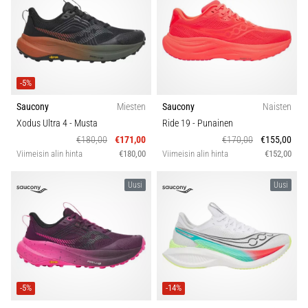
-5%
Saucony
Miesten
Saucony
Naisten
Xodus Ultra 4
- Musta
Ride 19
- Punainen
€180,00
€171,00
€170,00
€155,00
Viimeisin alin hinta
€180,00
Viimeisin alin hinta
€152,00
Uusi
Uusi
-5%
-14%