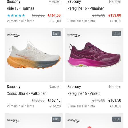
Saucony
Miesten
Saucony
Naisten
Ride 19
- Harmaa
Peregrine 16
- Punainen
€170,00
€161,50
€170,00
€153,00
Viimeisin alin hinta
€170,00
Viimeisin alin hinta
€158,30
Uusi
Uusi
Saucony
Naisten
Saucony
Naisten
Xodus Ultra 4
- Valkoinen
Peregrine 16
- Violetti
€180,00
€167,40
€170,00
€161,50
Viimeisin alin hinta
€164,20
Viimeisin alin hinta
€158,30
Uusi
Uusi