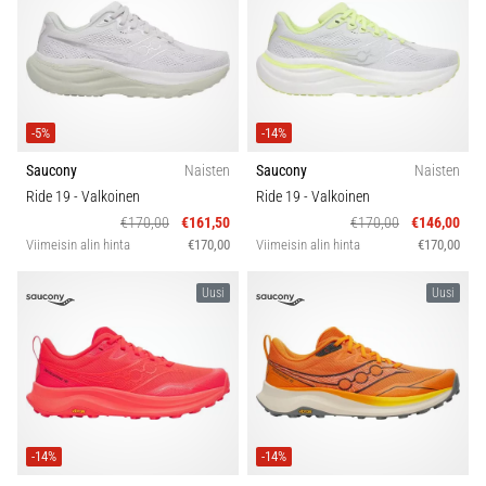
kaikki
artikkelit
-5%
-14%
Saucony
Naisten
Saucony
Naisten
Ride 19
- Valkoinen
Ride 19
- Valkoinen
€170,00
€161,50
€170,00
€146,00
Viimeisin alin hinta
€170,00
Viimeisin alin hinta
€170,00
Uusi
Uusi
-14%
-14%