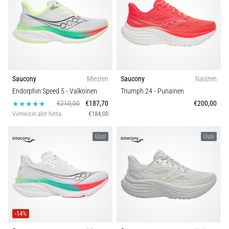
Saucony
Miesten
Saucony
Naisten
Endorphin Speed 5
- Valkoinen
Triumph 24
- Punainen
€210,00
€187,70
€200,00
Viimeisin alin hinta
€184,00
Uusi
Uusi
-14%