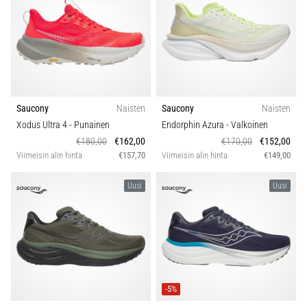
Mallisto
jokaista
juoksijaa
Juoksun tyyppi
vähintään
kerran
elämässä,
Droppi (mm)
oli
kyseessä
Saucony
Naisten
Saucony
Naisten
sitten
Paino (g)
Xodus Ultra 4
- Punainen
Endorphin Azura
- Valkoinen
harrastaja
€180,00
€162,00
€170,00
€152,00
tai
Viimeisin alin hinta
€157,70
Viimeisin alin hinta
€149,00
Toiminto
ammattilainen.
…
Uusi
Uusi
Kestävyys
5. 8. 2026
•
Vuodenaika
6 min. luetaan
Plantaarifaskiitti:
Mukavuus ja pehmuste
Oireet,
-5%
syyt