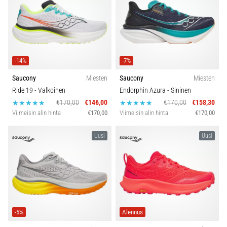
-14%
-7%
Saucony
Miesten
Saucony
Miesten
Ride 19
- Valkoinen
Endorphin Azura
- Sininen
€170,00
€146,00
€170,00
€158,30
Viimeisin alin hinta
€170,00
Viimeisin alin hinta
€170,00
Uusi
Uusi
-5%
Alennus