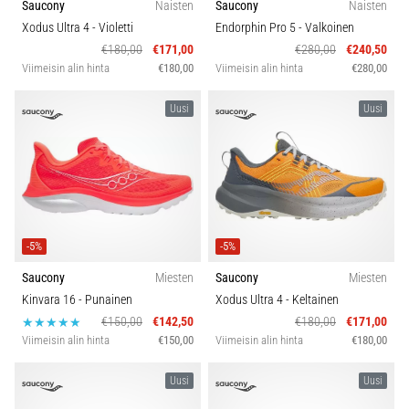
Saucony
Naisten
Saucony
Naisten
Xodus Ultra 4
- Violetti
Endorphin Pro 5
- Valkoinen
€180,00
€171,00
€280,00
€240,50
Viimeisin alin hinta
€180,00
Viimeisin alin hinta
€280,00
Uusi
Uusi
-5%
-5%
Saucony
Miesten
Saucony
Miesten
Kinvara 16
- Punainen
Xodus Ultra 4
- Keltainen
€150,00
€142,50
€180,00
€171,00
Viimeisin alin hinta
€150,00
Viimeisin alin hinta
€180,00
Uusi
Uusi