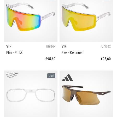
vaiva
juoksijoiden
keskuudessa.
…
Näytä
kaikki
VIF
Unisex
VIF
Unisex
artikkelit
Flex
- Pinkki
Flex
- Keltainen
€95,60
€95,60
Uusi