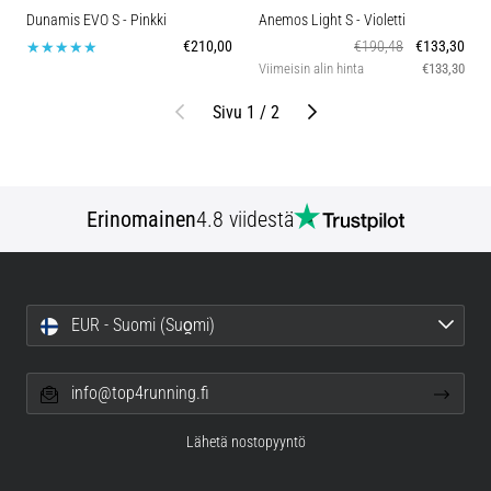
Dunamis EVO S
- Pinkki
Anemos Light S
- Violetti
€210,00
€190,48
€133,30
Viimeisin alin hinta
€133,30
Edellinen
Seuraava
Sivu 1 / 2
Erinomainen
4.8 viidestä
EUR - Suomi (Suo̯mi)
info@top4running.fi
Lähetä nostopyyntö