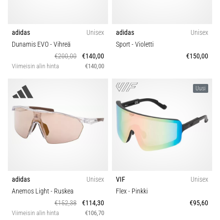
adidas
Unisex
adidas
Unisex
Dunamis EVO
- Vihreä
Sport
- Violetti
€200,00
€140,00
€150,00
Viimeisin alin hinta
€140,00
Uusi
adidas
Unisex
VIF
Unisex
Anemos Light
- Ruskea
Flex
- Pinkki
€152,38
€114,30
€95,60
Viimeisin alin hinta
€106,70