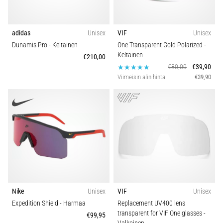
adidas
Unisex
VIF
Unisex
Dunamis Pro
- Keltainen
One Transparent Gold Polarized
-
Keltainen
€210,00
€80,00
€39,90
Viimeisin alin hinta
€39,90
Nike
Unisex
VIF
Unisex
Expedition Shield
- Harmaa
Replacement UV400 lens
transparent for VIF One glasses
-
€99,95