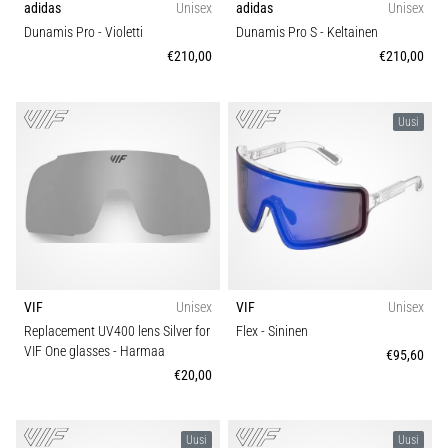
adidas
Unisex
adidas
Unisex
6. 8. 2026
•
Dunamis Pro
- Violetti
Dunamis Pro S
- Keltainen
7 min. luetaan
€210,00
€210,00
Juoksijan
polvi:
Uusi
syyt,
hoito
ja
ennaltaehkäisy
Juoksijan
polvi,
eli
iliotibiaalisen
VIF
Unisex
VIF
Unisex
jänteen
Replacement UV400 lens Silver for
Flex
- Sininen
oireyhtymä
VIF One glasses
- Harmaa
€95,60
(ITBS),
€20,00
on
erittäin
yleinen
Uusi
Uusi