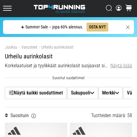
se
on
Filtr
Etsi
ostosko
sen
Top4Running.fi
arvoista!
Etsi
☀️ Summer Sale – jopa 60% alennus.
OSTA NYT
Mitä
Sukupuoli
hyötyjä
Näytä tuotteet
se
Juoksu
Varusteet
Urheilu aurinkolasit
tarjoaa,
Merkki
…
Urheilu aurinkolasit
Korkelaatuiset ja tyylikkäät aurinkolasit suojaavat sinua auringon haitallisilta säteiltä.
Näytä lisää
Väri
7. 8. 2026
•
Hinta
6 min. luetaan
Näytä kaikki suodattimet
Sukupuoli
Merkki
Väri
Sukkulajuoksu
ja
Koko
piip-
Suosituin
Tuotteiden määrä: 58
testi:
Mitä
ne