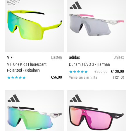
VIF
Lasten
adidas
Unisex
VIF One Kids Fluorescent
Dunamis EVO S
- Harmaa
Polarized
- Keltainen
€200,00
€130,00
€56,00
Viimeisin alin hinta
€121,60