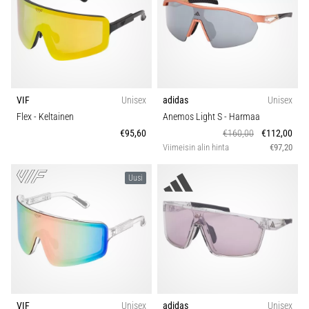
VIF
Unisex
adidas
Unisex
Flex
- Keltainen
Anemos Light S
- Harmaa
€95,60
€160,00
€112,00
Viimeisin alin hinta
€97,20
Uusi
VIF
Unisex
adidas
Unisex