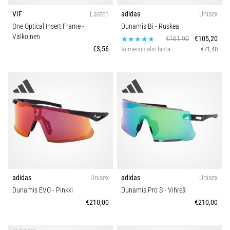
VIF
Lasten
adidas
Unisex
One Optical Insert Frame
-
Dunamis Bi
- Ruskea
Valkoinen
€161,90
€105,20
€3,56
Viimeisin alin hinta
€71,40
adidas
Unisex
adidas
Unisex
Dunamis EVO
- Pinkki
Dunamis Pro S
- Vihreä
€210,00
€210,00