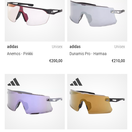
ovat
ja
miten
ne
suoritetaan?
Käytännössä
sukkulajuoksu
adidas
Unisex
adidas
Unisex
testaa
Anemos
- Pinkki
Dunamis Pro
- Harmaa
nopeutta,
€200,00
€210,00
ketteryyttä
ja
suunnanmuutoksia.
Miten
se
suoritetaan
oikein,
missä
sitä…