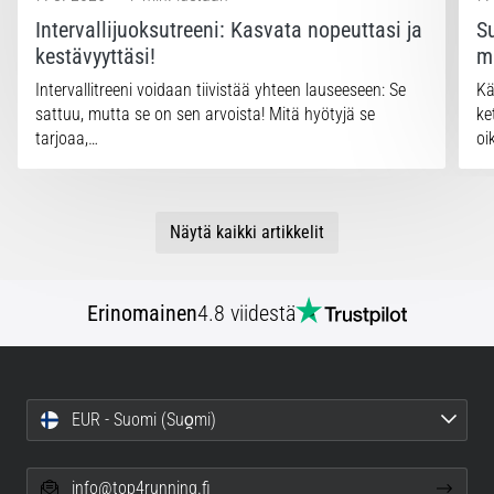
Intervallijuoksutreeni: Kasvata nopeuttasi ja
Su
kestävyyttäsi!
m
Intervallitreeni voidaan tiivistää yhteen lauseeseen: Se
Kä
sattuu, mutta se on sen arvoista! Mitä hyötyjä se
ke
tarjoaa,…
oi
Näytä kaikki artikkelit
Erinomainen
4.8 viidestä
EUR - Suomi (Suo̯mi)
info@top4running.fi