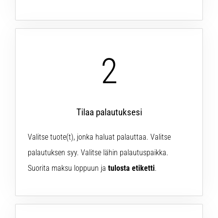
6. 8. 2026
•
7 min. luetaan
Juoksijan
polvi:
2
syyt,
hoito
ja
ennaltaehkäisy
Tilaa palautuksesi
Juoksijan
polvi,
eli
Valitse tuote(t), jonka haluat palauttaa. Valitse
iliotibiaalisen
palautuksen syy. Valitse lähin palautuspaikka.
jänteen
Suorita maksu loppuun ja
tulosta etiketti
.
oireyhtymä
(ITBS),
on
erittäin
yleinen