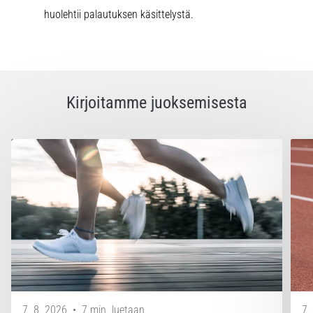
huolehtii palautuksen käsittelystä.
Kirjoitamme juoksemisesta
7. 8. 2026
•
7 min. luetaan
7.