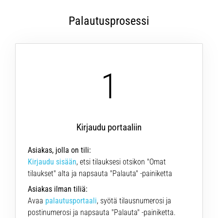
ovat
ja
Palautusprosessi
miten
ne
suoritetaan?
Käytännössä
1
sukkulajuoksu
testaa
nopeutta,
ketteryyttä
ja
Kirjaudu portaaliin
suunnanmuutoksia.
Miten
Asiakas, jolla on tili:
se
Kirjaudu sisään
, etsi tilauksesi otsikon "Omat
suoritetaan
oikein,
tilaukset" alta ja napsauta "Palauta" -painiketta
missä
Asiakas ilman tiliä:
sitä…
Avaa
palautusportaali
, syötä tilausnumerosi ja
postinumerosi ja napsauta "Palauta" -painiketta.