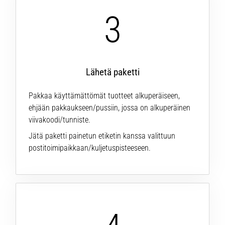
vaiva
3
juoksijoiden
keskuudessa.
…
Lähetä paketti
Näytä
kaikki
Pakkaa käyttämättömät tuotteet alkuperäiseen,
artikkelit
ehjään pakkaukseen/pussiin, jossa on alkuperäinen
viivakoodi/tunniste.
Jätä paketti painetun etiketin kanssa valittuun
postitoimipaikkaan/kuljetuspisteeseen.