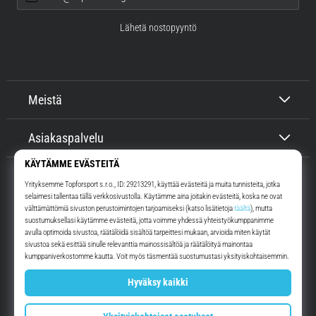
Lähetä nostopyyntö
Meistä
Asiakaspalvelu
Top4Running.fi
Yli 16 vuoden ajan motivoimme sinua lähtemään ulos juoksemaan.
Nopeammin. Kanssamme. Joka päivä.
Instagram
YouTube