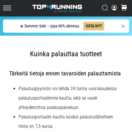
se
on
Etsi
ostosko
sen
Top4Running.fi
arvoista!
Etsi
☀️ Summer Sale – jopa 60% alennus.
OSTA NYT
Mitä
hyötyjä
se
tarjoaa,
Kuinka palauttaa tuotteet
…
7. 8. 2026
Tärkeitä tietoja ennen tavaroiden palauttamista
•
6 min. luetaan
Palautuspyynnön voi tehdä 24 tuntia vuorokaudessa
Sukkulajuoksu
palautusportaalimme kautta, eikä se vaadi
ja
piip-
yhteydenottoa asiakaspalveluun.
testi:
Palautusportaalin kautta luodun palautuslähetteen
Mitä
hinta on 7,5 euroa.
ne