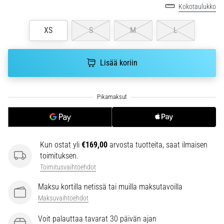
Kokotaulukko
ja
hoito
XS
S
M
L
Kärsitkö
pistävästä
kantapääkivusta
Lisää koriin
juoksun
aikana
tai
sen
jälkeen?
Yksi
yleisimmistä
Kun ostat yli
€169,00
arvosta tuotteita, saat ilmaisen
syistä
toimituksen.
on
Toimitusvaihtoehdot
plantaarifaskiitti.
…
Maksu kortilla netissä tai muilla maksutavoilla
Maksuvaihtoehdot
Näytä
Voit palauttaa tavarat 30 päivän ajan