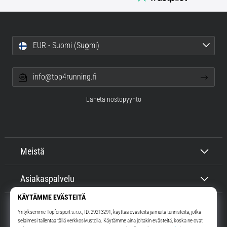
EUR - Suomi (Suo̯mi)
info@top4running.fi
Lähetä nostopyyntö
Meistä
Asiakaspalvelu