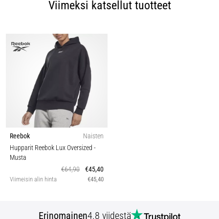
Viimeksi katsellut tuotteet
Reebok
Naisten
Hupparit Reebok Lux Oversized
-
Musta
€64,90
€45,40
Viimeisin alin hinta
€45,40
Erinomainen
4.8 viidestä