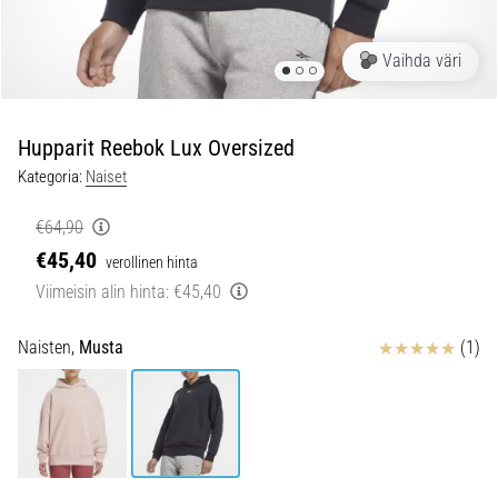
jokaista
juoksijaa
Vaihda väri
vähintään
kerran
elämässä,
oli
Hupparit Reebok Lux Oversized
kyseessä
Kategoria:
Naiset
sitten
harrastaja
€64,90
tai
€45,40
verollinen hinta
ammattilainen.
…
Viimeisin alin hinta:
€45,40
Arvostelut
Naisten,
Musta
(1)
5. 8. 2026
•
6 min. luetaan
Plantaarifaskiitti:
Oireet,
syyt