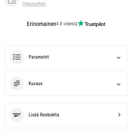
kaikki
Palautusehdot
artikkelit
Erinomainen
4.8 viidestä
Parametrit
Kuvaus
Lisää Reeboklta
Reebok