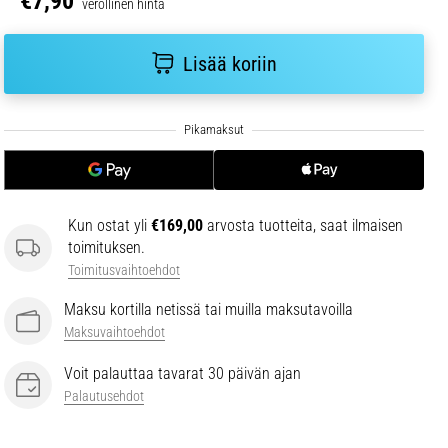
€7,90
verollinen hinta
Lisää koriin
Kun ostat yli
€169,00
arvosta tuotteita, saat ilmaisen
toimituksen.
Toimitusvaihtoehdot
Maksu kortilla netissä tai muilla maksutavoilla
Maksuvaihtoehdot
Voit palauttaa tavarat 30 päivän ajan
Palautusehdot