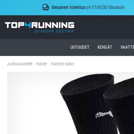
Ilmainen toimitus
yli €169,00 tilauksiin
Top4Running.fi
UUTUUDET
KENGÄT
VAATT
Juoksuvaatteet
Naiset
Naisten sukat