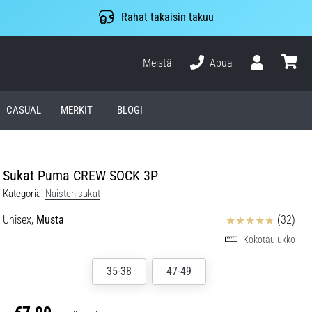
Rahat takaisin takuu
Meistä
Apua
Käyttäjä
ostosko
CASUAL
MERKIT
BLOGI
Sukat Puma CREW SOCK 3P
Kategoria:
Naisten sukat
Arvostelut
Unisex,
Musta
(32)
Kokotaulukko
35-38
47-49