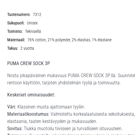
Tuotenumero:
7312
Sukupuoli:
Unisex
Toiminto:
Teknisellä
Materiaali:
76% cotton, 21% polyester, 2% elastias, 1% elastane
Takuu:
2 vuotta
PUMA CREW SOCK 3P
Nosta jokapäiväinen mukavuus PUMA CREW SOCK 3P:llä. Suunniteltu s
rentoon käyttöön, tarjoten yhdistelmän tyyliä ja toimivuutta.
Keskeiset ominaisuudet:
Väri:
Klassinen musta ajattomaan tyyliin.
Materiaalikoostumus:
Valmistettu korkealaatuisesta sekoituksesta, 
elastaania, taaten kestävyyden ja mukavuuden.
Sovitus:
Tiukka muotoilu tiiviiseen ja turvalliseen istuvuuteen.