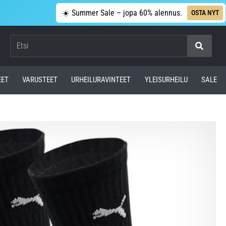
☀️ Summer Sale – jopa 60% alennus.
OSTA NYT
Etsi
EET
VARUSTEET
URHEILURAVINTEET
YLEISURHEILU
SALE