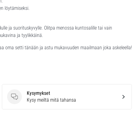
n.
n löytämiseksi.
e ja suorituskyvylle. Olitpa menossa kuntosalille tai vain
avina ja tyylikkäinä.
laa oma setti tänään ja astu mukavuuden maailmaan joka askeleella!
Kysymykset
Kysymykset
Kysy meiltä mitä tahansa