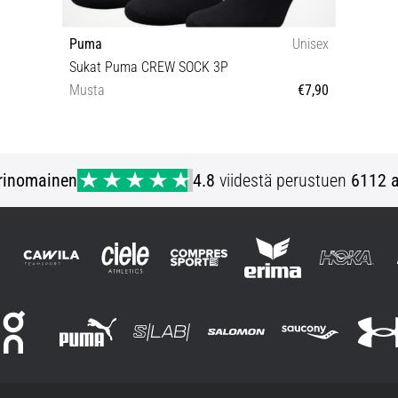
Puma
Unisex
Sukat Puma CREW SOCK 3P
Musta
€7,90
35-38 47-49
rinomainen
4.8
viidestä perustuen
6112 a