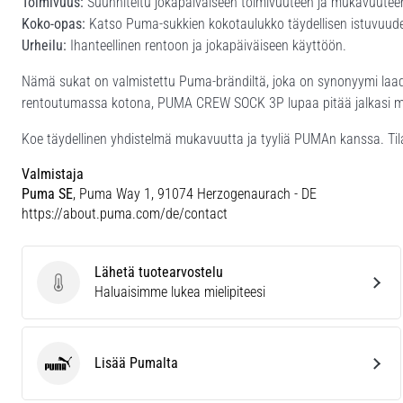
Toimivuus:
Suunniteltu jokapäiväiseen toimivuuteen ja mukavuutee
Koko-opas:
Katso Puma-sukkien kokotaulukko täydellisen istuvuude
Urheilu:
Ihanteellinen rentoon ja jokapäiväiseen käyttöön.
Nämä sukat on valmistettu Puma-brändiltä, joka on synonyymi laadull
rentoutumassa kotona, PUMA CREW SOCK 3P lupaa pitää jalkasi muk
Koe täydellinen yhdistelmä mukavuutta ja tyyliä PUMAn kanssa. Ti
Valmistaja
Puma SE
, Puma Way 1, 91074 Herzogenaurach - DE
https://about.puma.com/de/contact
Lähetä tuotearvostelu
Lähetä tuotearvostelu
Haluaisimme lukea mielipiteesi
Lisää Pumalta
Puma