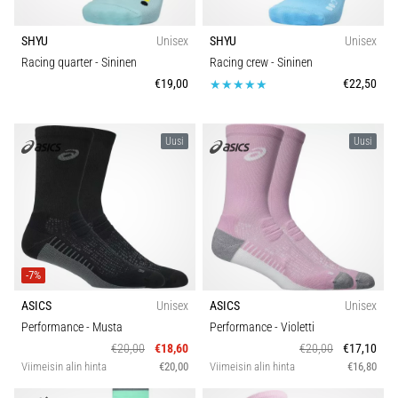
SHYU
Unisex
SHYU
Unisex
Racing quarter
- Sininen
Racing crew
- Sininen
€19,00
€22,50
Uusi
Uusi
-7%
ASICS
Unisex
ASICS
Unisex
Performance
- Musta
Performance
- Violetti
€20,00
€18,60
€20,00
€17,10
Viimeisin alin hinta
€20,00
Viimeisin alin hinta
€16,80