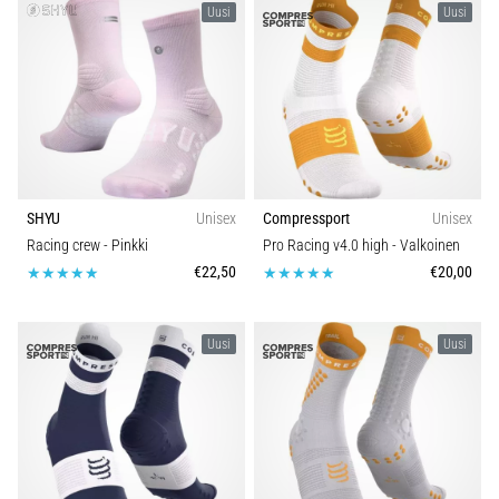
Uusi
Uusi
SHYU
Unisex
Compressport
Unisex
Racing crew
- Pinkki
Pro Racing v4.0 high
- Valkoinen
€22,50
€20,00
Uusi
Uusi