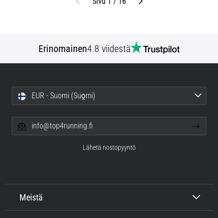
Edellinen
Seuraava
Sivu 1 / 16
Erinomainen
4.8 viidestä
EUR - Suomi (Suo̯mi)
info@top4running.fi
Lähetä nostopyyntö
Meistä