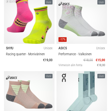
Uusi
Uusi
-17%
SHYU
Unisex
ASICS
Unisex
Racing quarter
- Monivärinen
Performance
- Valkoinen
€19,00
€18,00
€15,00
Viimeisin alin hinta
€18,00
Uusi
Uusi