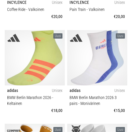
INCYLENCE
Unisex
INCYLENCE
Unisex
6. 8. 2026
•
Coffee Ride
- Valkoinen
Pain Train
- Valkoinen
7 min. luetaan
€20,00
€20,00
Juoksijan
polvi:
Uusi
Uusi
syyt,
hoito
ja
ennaltaehkäisy
Juoksijan
polvi,
eli
iliotibiaalisen
adidas
Unisex
adidas
Unisex
jänteen
BMW Berlin Marathon 2026
-
BMW Berlin Marathon 2026 3
oireyhtymä
Keltainen
pairs
- Monivärinen
(ITBS),
€18,00
€15,00
on
erittäin
yleinen
Uusi
Uusi