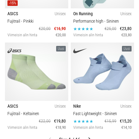
-15%
ASICS
Unisex
On Running
Unisex
Fujitrail
- Pinkki
Performance high
- Sininen
€20,00
€16,90
€25,00
€23,80
Viimeisin alin hinta
€20,00
Viimeisin alin hinta
€23,80
Uusi
Uusi
ASICS
Unisex
Nike
Unisex
Fujitrail
- Keltainen
Fast Lightweight
- Sininen
€22,00
€19,80
€15,99
€15,20
Viimeisin alin hinta
€18,90
Viimeisin alin hinta
€14,10