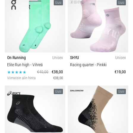
Uusi
Uusi
On Running
Unisex
SHYU
Unisex
Elite Run high
- Vihreä
Racing quarter
- Pinkki
€40,00
€38,00
€19,00
Viimeisin alin hinta
€38,00
Uusi
Uusi