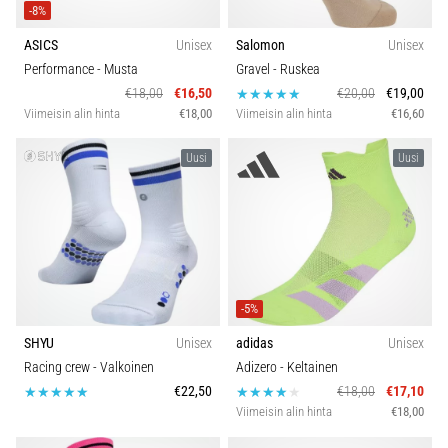
-8%
ASICS
Unisex
Salomon
Unisex
Performance
- Musta
Gravel
- Ruskea
€18,00
€16,50
€20,00
€19,00
Viimeisin alin hinta
€18,00
Viimeisin alin hinta
€16,60
Uusi
Uusi
-5%
SHYU
Unisex
adidas
Unisex
Racing crew
- Valkoinen
Adizero
- Keltainen
€22,50
€18,00
€17,10
Viimeisin alin hinta
€18,00