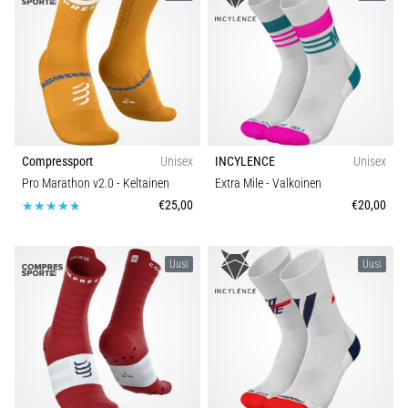
vaiva
juoksijoiden
keskuudessa.
…
Näytä
kaikki
Compressport
Unisex
INCYLENCE
Unisex
artikkelit
Pro Marathon v2.0
- Keltainen
Extra Mile
- Valkoinen
€25,00
€20,00
Uusi
Uusi