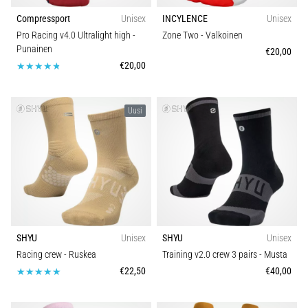
Compressport
Unisex
INCYLENCE
Unisex
Pro Racing v4.0 Ultralight high
-
Zone Two
- Valkoinen
Punainen
€20,00
€20,00
Uusi
SHYU
Unisex
SHYU
Unisex
Racing crew
- Ruskea
Training v2.0 crew 3 pairs
- Musta
€22,50
€40,00