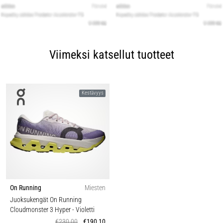
Viimeksi katsellut tuotteet
Kestävyys
On Running
Miesten
Juoksukengät On Running
Cloudmonster 3 Hyper
- Violetti
€230,00
€190,10