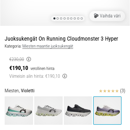
jokaista
juoksijaa
Vaihda väri
vähintään
kerran
elämässä,
oli
Juoksukengät On Running Cloudmonster 3 Hyper
kyseessä
Kategoria:
Miesten maantie juoksukengät
sitten
harrastaja
€230,00
tai
€190,10
verollinen hinta
ammattilainen.
…
Viimeisin alin hinta:
€190,10
Arvostelut
Miesten,
Violetti
(3)
5. 8. 2026
•
6 min. luetaan
Plantaarifaskiitti:
Oireet,
syyt