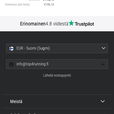
Viimeisin alin hinta
€190,10
Erinomainen
4.8 viidestä
EUR - Suomi (Suo̯mi)
info@top4running.fi
Lähetä nostopyyntö
Meistä