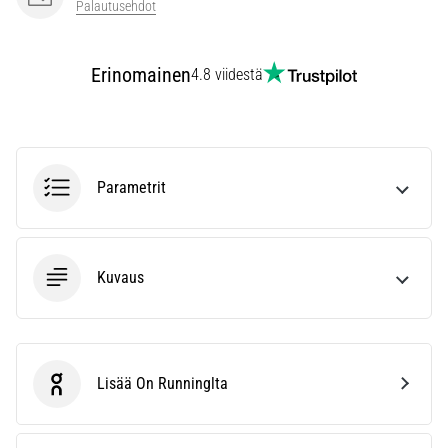
kaikki
Palautusehdot
artikkelit
Erinomainen
4.8 viidestä
Parametrit
Kuvaus
Lisää On Runninglta
On Running