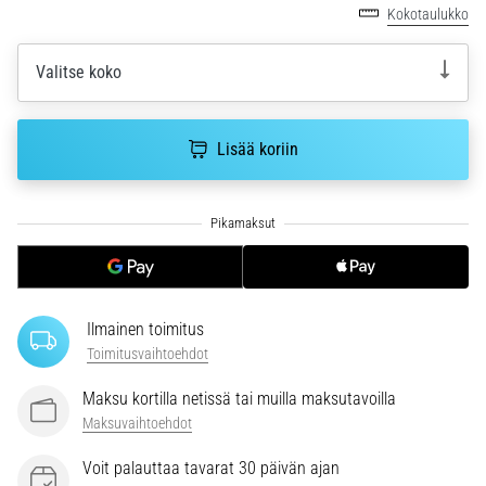
Kokotaulukko
ja
hoito
Valitse koko
Kärsitkö
pistävästä
kantapääkivusta
Lisää koriin
juoksun
aikana
tai
sen
jälkeen?
Yksi
yleisimmistä
syistä
Ilmainen toimitus
on
Toimitusvaihtoehdot
plantaarifaskiitti.
…
Maksu kortilla netissä tai muilla maksutavoilla
Maksuvaihtoehdot
Näytä
Voit palauttaa tavarat 30 päivän ajan