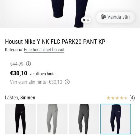
ovat
ja
miten
Vaihda väri
ne
suoritetaan?
Housut Nike Y NK FLC PARK20 PANT KP
Käytännössä
sukkulajuoksu
Kategoria:
Funktionaaliset housut
testaa
nopeutta,
€44,99
ketteryyttä
€30,10
verollinen hinta
ja
Viimeisin alin hinta:
€30,10
suunnanmuutoksia.
Miten
Arvostelut
se
Lasten,
Sininen
(4)
suoritetaan
oikein,
missä
sitä…