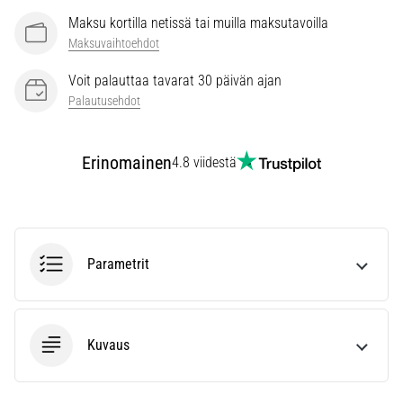
vaiva
Maksu kortilla netissä tai muilla maksutavoilla
juoksijoiden
Maksuvaihtoehdot
keskuudessa.
…
Voit palauttaa tavarat 30 päivän ajan
Palautusehdot
Näytä
kaikki
Erinomainen
4.8 viidestä
artikkelit
Parametrit
Kuvaus