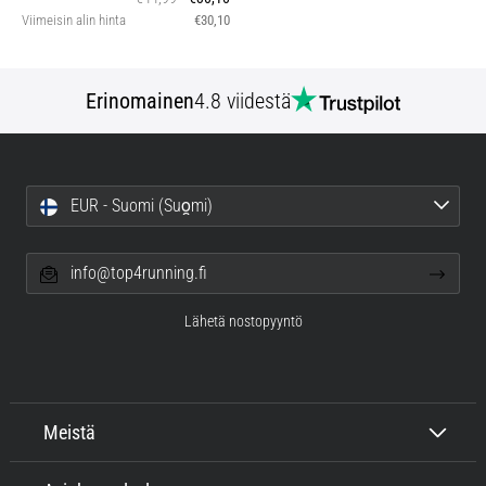
Viimeisin alin hinta
€30,10
Erinomainen
4.8 viidestä
EUR - Suomi (Suo̯mi)
info@top4running.fi
Lähetä nostopyyntö
Meistä