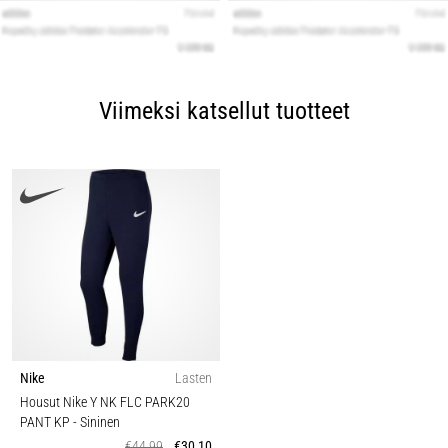
Viimeksi katsellut tuotteet
Nike
Lasten
Housut Nike Y NK FLC PARK20
PANT KP
- Sininen
€44,99
€30,10