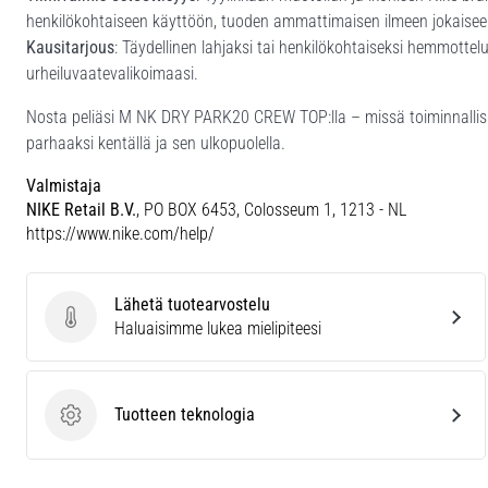
henkilökohtaiseen käyttöön, tuoden ammattimaisen ilmeen jokaiseen
Kausitarjous
: Täydellinen lahjaksi tai henkilökohtaiseksi hemmotte
urheiluvaatevalikoimaasi.
Nosta peliäsi M NK DRY PARK20 CREW TOP:lla – missä toiminnallisu
parhaaksi kentällä ja sen ulkopuolella.
Valmistaja
NIKE Retail B.V.
, PO BOX 6453, Colosseum 1, 1213 - NL
https://www.nike.com/help/
Lähetä tuotearvostelu
Lähetä tuotearvostelu
Haluaisimme lukea mielipiteesi
Tuotteen teknologia
Tuotteen teknologia