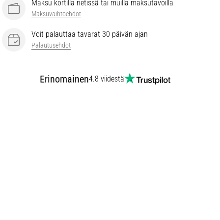
Maksu kortilla netissä tai muilla maksutavoilla
Maksuvaihtoehdot
Voit palauttaa tavarat 30 päivän ajan
Palautusehdot
Erinomainen
4.8 viidestä