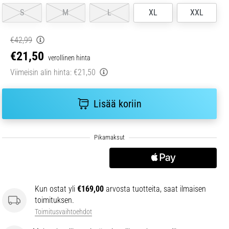
S
M
L
XL
XXL
€42,99
€21,50
verollinen hinta
Viimeisin alin hinta:
€21,50
Lisää koriin
Kun ostat yli
€169,00
arvosta tuotteita, saat ilmaisen
toimituksen.
Toimitusvaihtoehdot