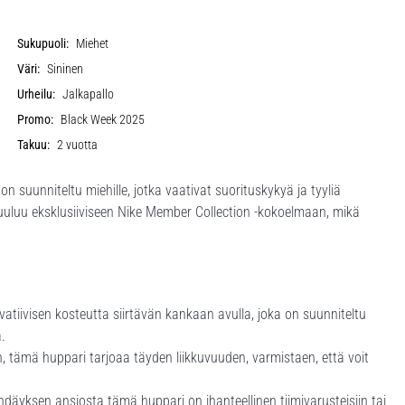
Sukupuoli:
Miehet
Väri:
Sininen
Urheilu:
Jalkapallo
Promo:
Black Week 2025
Takuu:
2 vuotta
n suunniteltu miehille, jotka vaativat suorituskykyä ja tyyliä
kuuluu eksklusiiviseen Nike Member Collection -kokoelmaan, mikä
atiivisen kosteutta siirtävän kankaan avulla, joka on suunniteltu
a.
ten, tämä huppari tarjoaa täyden liikkuvuuden, varmistaen, että voit
ndäyksen ansiosta tämä huppari on ihanteellinen tiimivarusteisiin tai