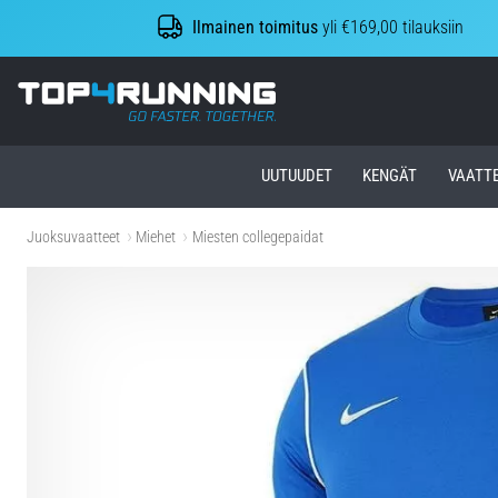
Ilmainen toimitus
yli €169,00 tilauksiin
Top4Running.fi
UUTUUDET
KENGÄT
VAATT
Juoksuvaatteet
Miehet
Miesten collegepaidat