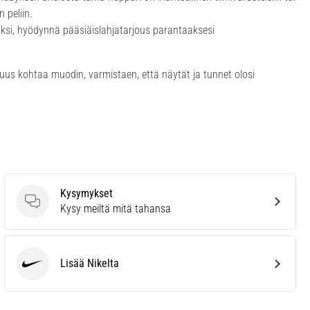
 peliin.
luksi, hyödynnä pääsiäislahjatarjous parantaaksesi
us kohtaa muodin, varmistaen, että näytät ja tunnet olosi
Kysymykset
Kysymykset
Kysy meiltä mitä tahansa
Lisää Nikelta
Nike