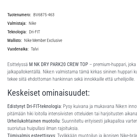
Tuotenumero:
BV6875-463
Valmistaja:
Nike
Teknologia:
Dri-FIT
Mallisto:
Nike Member Exclusive
Vuodenaika:
Talvi
Esittelyssä
M NK DRY PARK20 CREW TOP
– premium-huppari, joka o
jalkapallokentällä. Nike:n valmistama tämä kirkas sininen huppari 
tekee siitä ehdottoman hankinnan sekä innokkaille että urheilijoille.
Keskeiset ominaisuudet:
Edistynyt Dri-FIT-teknologia
: Pysy kuivana ja mukavana Nike:n innov
pitämään hiki loitolla intensiivisten otteluiden tai harjoitusten aikan
Urheilukohtainen muotoilu
: Suunniteltu erityisesti jalkapalloa var
suoriutua huipullasi ilman rajoituksia.
Tiimivalmis esteettisyys
: Tyylikkään muotoilun ja ikonisen Nike-brä