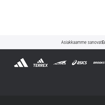
Asiakkaamme sanovat
E