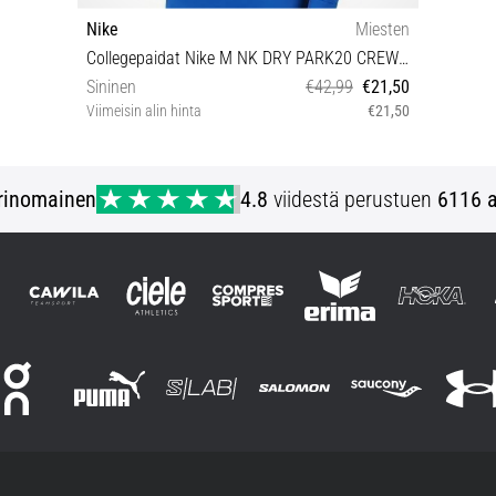
Nike
Miesten
Collegepaidat Nike M NK DRY PARK20 CREW TOP
Sininen
€42,99
€21,50
Viimeisin alin hinta
€21,50
XL XXL
rinomainen
4.8
viidestä perustuen
6116 a