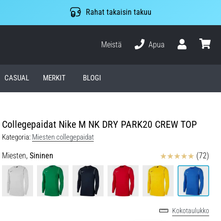
Rahat takaisin takuu
Meistä
Apua
Käyttäjä
ostosko
CASUAL
MERKIT
BLOGI
Collegepaidat Nike M NK DRY PARK20 CREW TOP
Kategoria:
Miesten collegepaidat
Arvostelut
Miesten,
Sininen
(72)
Kokotaulukko