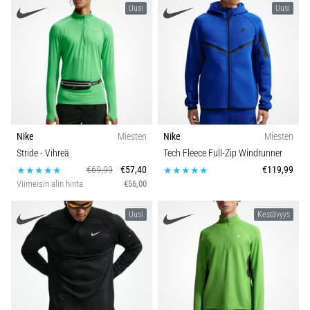
vaiva
Uusi
Uusi
juoksijoiden
keskuudessa.
…
Näytä
kaikki
artikkelit
Nike
Miesten
Nike
Miesten
Stride
- Vihreä
Tech Fleece Full-Zip Windrunner
€69,99
€57,40
€119,99
Viimeisin alin hinta
€56,00
Uusi
Kestävyys