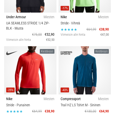
-17%
Under Armour
Miesten
Nike
Miesten
UA SEAMLESS STRIDE 1/4 ZIP-
Stride
- Vihreä
BLK
- Musta
€64,99
€38,90
€75,00
€52,90
Viimeisin alin hinta
€47,00
Viimeisin alin hinta
€52,50
Kestävyys
Kestävyys
-25%
-43%
Nike
Miesten
Compressport
Miesten
Stride
- Punainen
Trail HZ LS Tshirt M
- Sininen
€64,99
€38,90
€130,00
€64,90