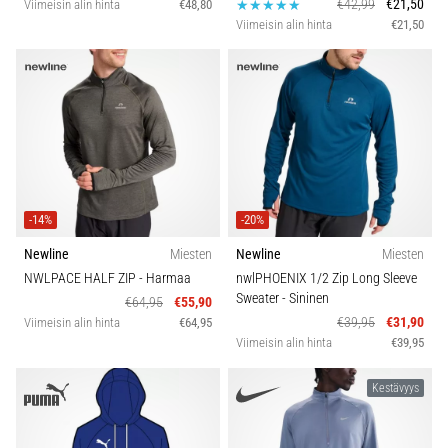
€42,99
€21,50
Viimeisin alin hinta
€48,80
Viimeisin alin hinta
€21,50
-14%
-20%
Newline
Miesten
Newline
Miesten
NWLPACE HALF ZIP
- Harmaa
nwlPHOENIX 1/2 Zip Long Sleeve
Sweater
- Sininen
€64,95
€55,90
€39,95
€31,90
Viimeisin alin hinta
€64,95
Viimeisin alin hinta
€39,95
Kestävyys