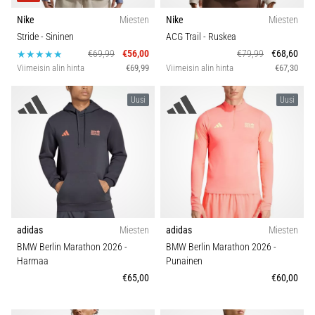
6. 8. 2026
Nike
Miesten
Nike
Miesten
•
Stride
- Sininen
ACG Trail
- Ruskea
7 min. luetaan
€69,99
€56,00
€79,99
€68,60
Juoksijan
Viimeisin alin hinta
€69,99
Viimeisin alin hinta
€67,30
polvi:
syyt,
Uusi
Uusi
hoito
ja
ennaltaehkäisy
Juoksijan
polvi,
eli
iliotibiaalisen
jänteen
adidas
Miesten
adidas
Miesten
oireyhtymä
BMW Berlin Marathon 2026
-
BMW Berlin Marathon 2026
-
(ITBS),
Harmaa
Punainen
on
€65,00
€60,00
erittäin
yleinen