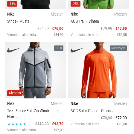
-11%
-25%
Nike
Miesten
Nike
Miesten
Stride
- Musta
ACG Trail
- Vihreä
€84,99
€76,00
€79,99
€47,90
Viimeisin alin hinta
€84,99
Viimeisin alin hinta
€64,00
Uusi
Kestävyys
Alennus
Nike
Miesten
Nike
Miesten
Tech Fleece Full-Zip Windrunner
-
ACG Solar Chase
- Oranssi
Harmaa
€79,99
€72,00
€119,99
€93,70
Viimeisin alin hinta
€70,60
Viimeisin alin hinta
€97,00