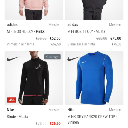
adidas
Miesten
adidas
Miesten
M FI BOS HD OLY
- Pinkki
M FI BOS TT OLY
- Musta
€75,00
€52,50
€80,00
€75,00
Viimeisin alin hinta
€52,50
Viimeisin alin hinta
€75,00
Kestävyys
-45%
Nike
Miesten
Nike
Miesten
Stride
- Musta
M NK DRY PARK20 CREW TOP
-
Sininen
€75,00
€26,90