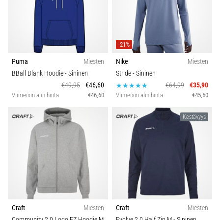
-21%
Puma
Miesten
Nike
Miesten
BBall Blank Hoodie
- Sininen
Stride
- Sininen
€49,95
€46,60
€64,99
€35,90
Viimeisin alin hinta
€46,60
Viimeisin alin hinta
€45,50
Kestävyys
Craft
Miesten
Craft
Miesten
Community 2.0 Logo FZ Hoodie M
Evolve 2.0 Half Zip M
- Sininen