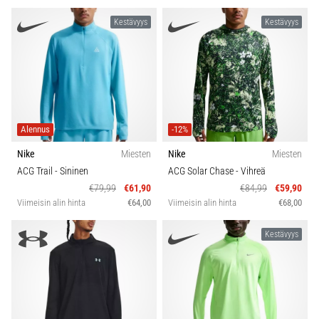
Kestävyys
Kestävyys
Alennus
-12%
Nike
Miesten
Nike
Miesten
ACG Trail
- Sininen
ACG Solar Chase
- Vihreä
€79,99
€61,90
€84,99
€59,90
Viimeisin alin hinta
€64,00
Viimeisin alin hinta
€68,00
Kestävyys