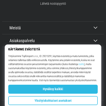
Lähetä nostopyyntö
Meistä
Asiakaspalvelu
Top4Running.fi
Yli 16 vuoden ajan motivoimme sinua lähtemään ulos juoksemaan.
Nopeammin. Kanssamme. Joka päivä.
Instagram
YouTube