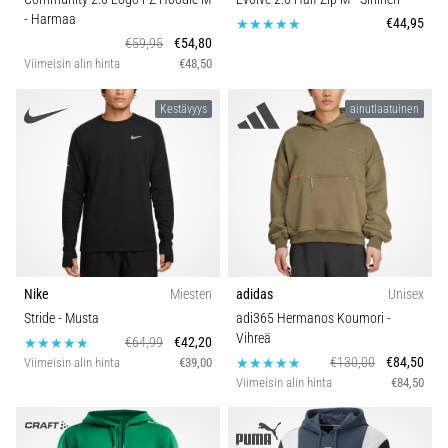
- Harmaa
€44,95
€59,95
€54,80
Viimeisin alin hinta
€48,50
Kestävyys
ainutlaatuinen
Nike
Miesten
adidas
Unisex
Stride
- Musta
adi365 Hermanos Koumori
-
Vihreä
€64,99
€42,20
€130,00
€84,50
Viimeisin alin hinta
€39,00
Viimeisin alin hinta
€84,50