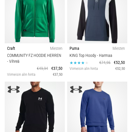
Craft
Miesten
Puma
Miesten
COMMUNITY FZ HOODIE HERREN
KING Top Hoody
- Harmaa
- Vihreä
€74,95
€52,50
€49,94
€37,50
Viimeisin alin hinta
€52,50
Viimeisin alin hinta
€37,50