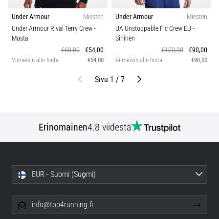
Under Armour
Miesten
Under Armour
Miesten
Under Armour Rival Terry Crew
-
UA Unstoppable Flc Crew EU
-
Musta
Sininen
€60,00
€54,00
€100,00
€90,00
Viimeisin alin hinta
€54,00
Viimeisin alin hinta
€90,00
Edellinen
Seuraava
Sivu 1 / 7
Erinomainen
4.8 viidestä
EUR - Suomi (Suo̯mi)
info@top4running.fi