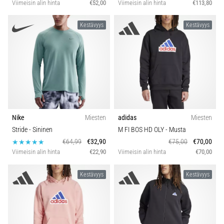
Viimeisin alin hinta
€52,00
Viimeisin alin hinta
€113,80
Kestävyys
Kestävyys
Nike
Miesten
adidas
Miesten
Stride
- Sininen
M FI BOS HD OLY
- Musta
€64,99
€32,90
€75,00
€70,00
Viimeisin alin hinta
€22,90
Viimeisin alin hinta
€70,00
Kestävyys
Kestävyys