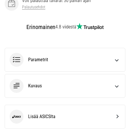
Voit palauttaa tavarat 30 päivän ajan
vaiva
Palautusehdot
juoksijoiden
keskuudessa.
…
Erinomainen
4.8 viidestä
Näytä
kaikki
artikkelit
Parametrit
Kuvaus
Lisää ASICSlta
ASICS