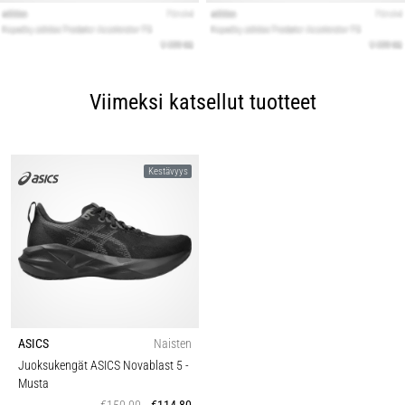
Viimeksi katsellut tuotteet
Kestävyys
ASICS
Naisten
Juoksukengät ASICS Novablast 5
-
Musta