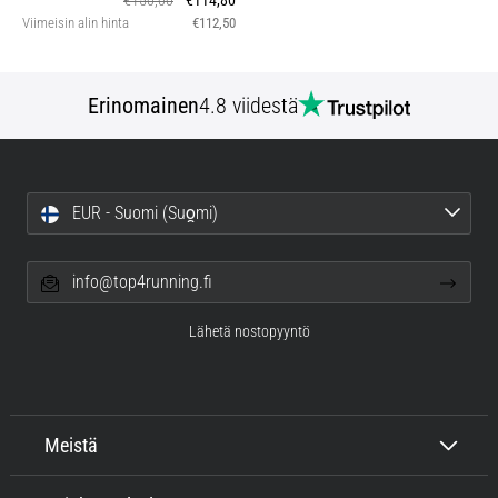
€150,00
€114,80
Viimeisin alin hinta
€112,50
Erinomainen
4.8 viidestä
EUR - Suomi (Suo̯mi)
info@top4running.fi
Lähetä nostopyyntö
Meistä