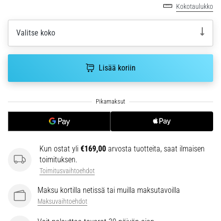
6. 8. 2026
Kokotaulukko
•
7 min. luetaan
Valitse koko
Juoksijan
polvi:
syyt,
Lisää koriin
hoito
ja
ennaltaehkäisy
Juoksijan
polvi,
eli
Kun ostat yli
€169,00
arvosta tuotteita, saat ilmaisen
iliotibiaalisen
toimituksen.
jänteen
oireyhtymä
Toimitusvaihtoehdot
(ITBS),
Maksu kortilla netissä tai muilla maksutavoilla
on
Maksuvaihtoehdot
erittäin
yleinen