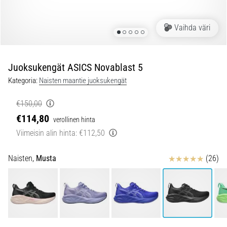
ovat
ja
miten
Vaihda väri
ne
suoritetaan?
Juoksukengät ASICS Novablast 5
Käytännössä
sukkulajuoksu
Kategoria:
Naisten maantie juoksukengät
testaa
nopeutta,
€150,00
ketteryyttä
€114,80
verollinen hinta
ja
Viimeisin alin hinta:
€112,50
suunnanmuutoksia.
Miten
Arvostelut
se
Naisten,
Musta
(26)
suoritetaan
oikein,
missä
sitä…