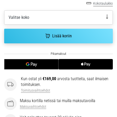
6. 8. 2026
Kokotaulukko
•
7 min. luetaan
Valitse koko
Juoksijan
polvi:
syyt,
Lisää koriin
hoito
ja
ennaltaehkäisy
Juoksijan
polvi,
eli
Kun ostat yli
€169,00
arvosta tuotteita, saat ilmaisen
iliotibiaalisen
toimituksen.
jänteen
oireyhtymä
Toimitusvaihtoehdot
(ITBS),
Maksu kortilla netissä tai muilla maksutavoilla
on
Maksuvaihtoehdot
erittäin
yleinen