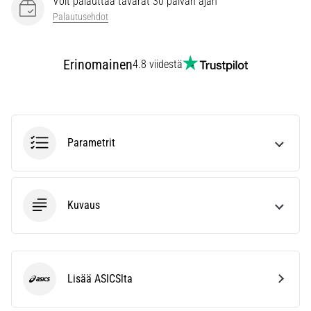
Voit palauttaa tavarat 30 päivän ajan
vaiva
Palautusehdot
juoksijoiden
keskuudessa.
…
Erinomainen
4.8 viidestä
Näytä
kaikki
artikkelit
Parametrit
Kuvaus
Lisää ASICSlta
ASICS