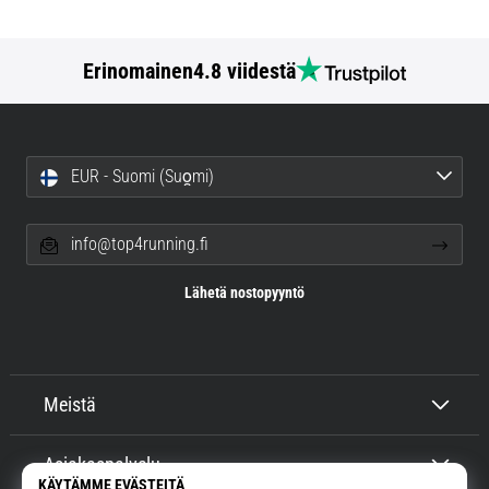
Erinomainen
4.8 viidestä
EUR - Suomi (Suo̯mi)
info@top4running.fi
Lähetä nostopyyntö
Meistä
Asiakaspalvelu