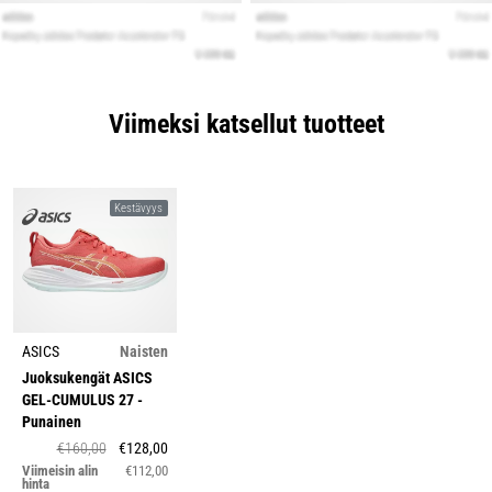
Viimeksi katsellut tuotteet
Kestävyys
ASICS
Naisten
Juoksukengät ASICS
GEL-CUMULUS 27
-
Punainen
€160,00
€128,00
Viimeisin alin
€112,00
hinta