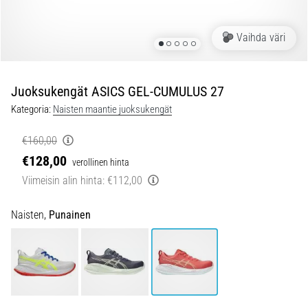
ovat
ja
miten
Vaihda väri
ne
suoritetaan?
Juoksukengät ASICS GEL-CUMULUS 27
Käytännössä
sukkulajuoksu
Kategoria:
Naisten maantie juoksukengät
testaa
nopeutta,
€160,00
ketteryyttä
€128,00
verollinen hinta
ja
Viimeisin alin hinta:
€112,00
suunnanmuutoksia.
Miten
se
Naisten,
Punainen
suoritetaan
oikein,
missä
sitä…