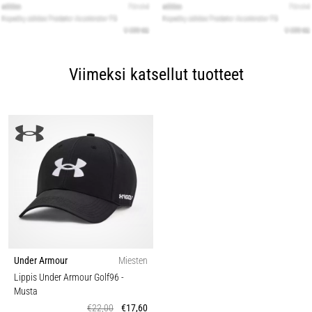
Viimeksi katsellut tuotteet
Under Armour
Miesten
Lippis Under Armour Golf96
-
Musta
€22,00
€17,60