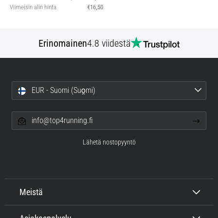
Viimeisin alin hinta
€16,50
Erinomainen
4.8 viidestä
EUR - Suomi (Suo̯mi)
info@top4running.fi
Lähetä nostopyyntö
Meistä