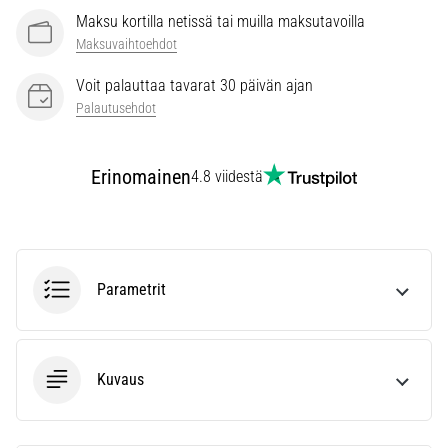
Maksu kortilla netissä tai muilla maksutavoilla
Maksuvaihtoehdot
Voit palauttaa tavarat 30 päivän ajan
Palautusehdot
Erinomainen
4.8 viidestä
Parametrit
Kuvaus