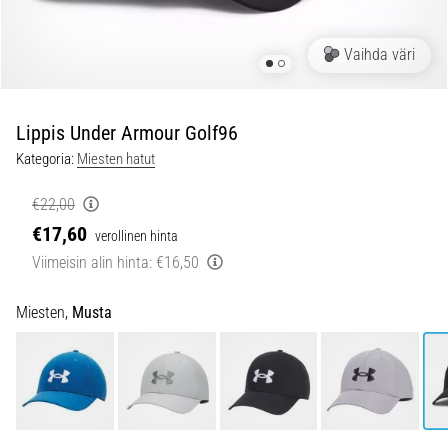
pistävästä
kantapääkivusta
Vaihda väri
juoksun
aikana
tai
sen
Lippis Under Armour Golf96
jälkeen?
Kategoria:
Miesten hatut
Yksi
yleisimmistä
€22,00
syistä
€17,60
verollinen hinta
on
plantaarifaskiitti.
Viimeisin alin hinta:
€16,50
…
Miesten,
Musta
5. 8. 2026
•
8 min. luetaan
Hiilihydraattitankkaus:
Miten