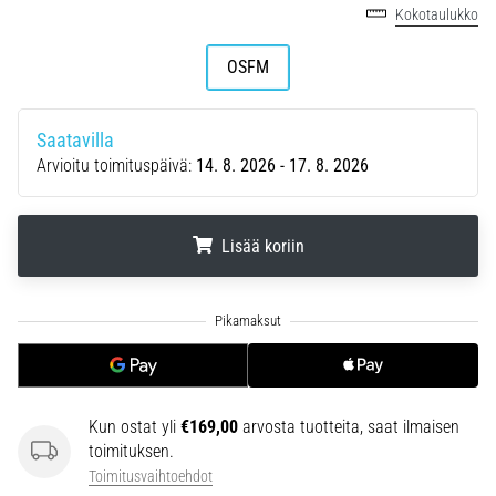
Kokotaulukko
se
vaikuttaa
OSFM
juoksusuoritukseen?
Sanotaan,
että
Saatavilla
hiilihydraattitankkaus
Arvioitu toimituspäivä:
14. 8. 2026 - 17. 8. 2026
eli
superkompensaatio
parantaa
Lisää koriin
kestävyyssuorituskykyä.
Pitääkö
se
.
.
.
todella…
Näytä
Kun ostat yli
€169,00
arvosta tuotteita, saat ilmaisen
kaikki
toimituksen.
artikkelit
Toimitusvaihtoehdot