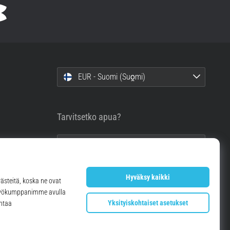
EUR - Suomi (Suo̯mi)
Tarvitsetko apua?
info@top4running.fi