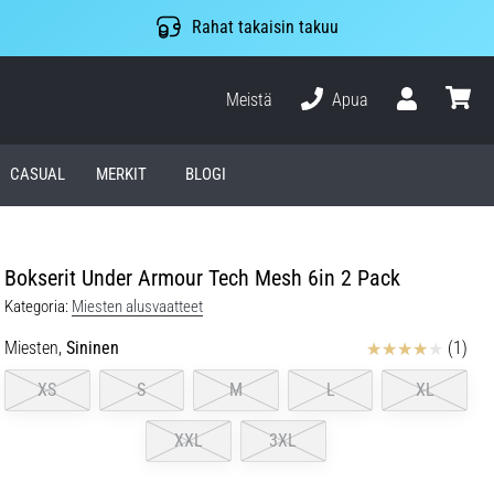
Rahat takaisin takuu
Meistä
Apua
Käyttäjä
ostosko
CASUAL
MERKIT
BLOGI
Bokserit Under Armour Tech Mesh 6in 2 Pack
Kategoria:
Miesten alusvaatteet
Arvostelut
Miesten,
Sininen
(1)
XS
S
M
L
XL
XXL
3XL