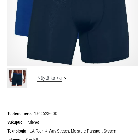
Näytä kaikki
Tuotenumero:
1363623-400
Sukupuoli:
Miehet
Teknologia:
UA Tech, 4-Way Stretch, Moisture Transport System
Istuvuus:
Sovitettu