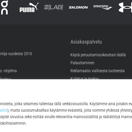
Asiakaspalvelu
ntija vuodesta 2010
Käytä peruuttamisoikeuttasi täällä
Palauttaminen
äs -ohjelma
Reklamaatio viallisesta tuotteesta
Kuljetus ja maksu
hjelma
Valitse oikea koko
ramahdollisuudet
Kontakt
tukset
FAQ
tykset
Tietosuojakäytäntö