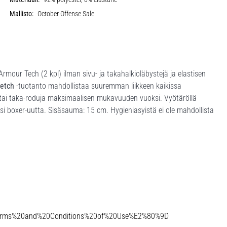
Mallisto:
October Offense Sale
our Tech (2 kpl) ilman sivu- ja takahalkioläbystejä ja elastisen
retch
-tuotanto mahdollistaa suuremman liikkeen kaikissa
u- tai taka-roduja maksimaalisen mukavuuden vuoksi. Vyötäröllä
si boxer-uutta. Sisäsauma: 15 cm. Hygieniasyistä ei ole mahdollista
Terms%20and%20Conditions%20of%20Use%E2%80%9D