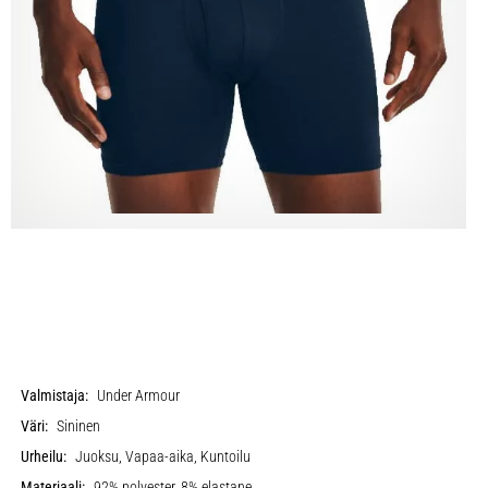
Valmistaja:
Under Armour
Väri:
Sininen
Urheilu:
Juoksu, Vapaa-aika, Kuntoilu
Materiaali:
92% polyester, 8% elastane