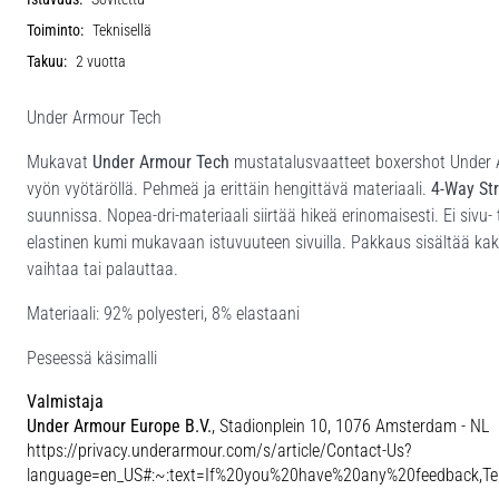
Toiminto:
Teknisellä
Takuu:
2 vuotta
Under Armour Tech
Mukavat
Under Armour Tech
mustatalusvaatteet boxershot Under Arm
vyön vyötäröllä. Pehmeä ja erittäin hengittävä materiaali.
4-Way St
suunnissa. Nopea-dri-materiaali siirtää hikeä erinomaisesti. Ei siv
elastinen kumi mukavaan istuvuuteen sivuilla. Pakkaus sisältää kak
vaihtaa tai palauttaa.
Materiaali: 92% polyesteri, 8% elastaani
Peseessä käsimalli
Valmistaja
Under Armour Europe B.V.
, Stadionplein 10, 1076 Amsterdam - NL
https://privacy.underarmour.com/s/article/Contact-Us?
language=en_US#:~:text=If%20you%20have%20any%20feedback,