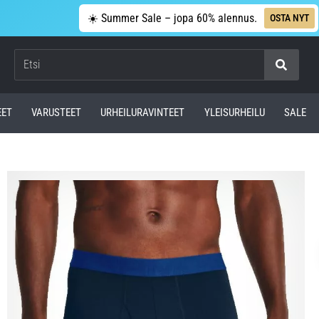
☀️ Summer Sale – jopa 60% alennus.
OSTA NYT
Etsi
EET
VARUSTEET
URHEILURAVINTEET
YLEISURHEILU
SALE