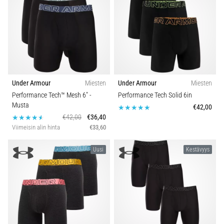
Under Armour
Miesten
Under Armour
Miesten
Performance Tech™ Mesh 6"
-
Performance Tech Solid 6in
Musta
€42,00
€42,00
€36,40
Viimeisin alin hinta
€33,60
Uusi
Kestävyys