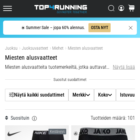
Tutustu
pehmustettuihin
Filtr
Etsi
ostosko
kenkiin
Top4Running.fi
maantie-
Etsi
☀️ Summer Sale – jopa 60% alennus.
OSTA NYT
ja…
Merkki
Näytä tuotteet
5. 8. 2026
Juoksu
Juoksuvaatteet
Miehet
Miesten alusvaatteet
Koko
•
Miesten alusvaatteet
7 min. luetaan
Miesten alusvaatteita tuotemerkeiltä, jotka auttavat sinua saavuttamaan haluamasi tulokset.
Näytä lisää
Istuvuus
Yleisimmät
syyt
polvikipuun
Väri
juoksun
Näytä kaikki suodattimet
Merkki
Koko
Istuvuus
aikana
Hinta
ja
sen
Suosituin
Tuotteiden määrä: 101
jälkeen
Kestävyys
Kestävyys
Polvikipu
koettelee