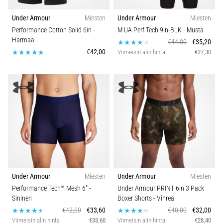
Under Armour
Miesten
Under Armour
Miesten
Performance Cotton Solid 6in
-
M UA Perf Tech 9in-BLK
- Musta
Harmaa
€44,00
€35,20
€42,00
Viimeisin alin hinta
€27,30
Under Armour
Miesten
Under Armour
Miesten
Performance Tech™ Mesh 6"
-
Under Armour PRINT 6in 3 Pack
Sininen
Boxer Shorts
- Vihreä
€42,00
€33,60
€40,00
€32,00
Viimeisin alin hinta
€33,60
Viimeisin alin hinta
€28,40