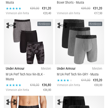
Musta
Boxer Shorts
- Musta
€39,00
€31,20
€39,00
€31,20
Viimeisin alin hinta
€23,40
Viimeisin alin hinta
€17,50
Kestävyys
Kestävyys
Under Armour
Miesten
Under Armour
Miesten
M UA Perf Tech Nov 9in-BLK
-
M UA Perf Tech 9in-GRY
- Musta
Musta
€44,00
€35,20
€46,00
€36,80
Viimeisin alin hinta
€33,00
Viimeisin alin hinta
€36,80