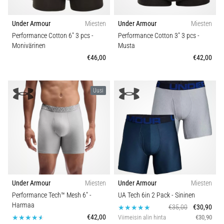
Under Armour
Miesten
Under Armour
Miesten
Performance Cotton 6" 3 pcs
-
Performance Cotton 3" 3 pcs
-
Monivärinen
Musta
€46,00
€42,00
Uusi
Under Armour
Miesten
Under Armour
Miesten
Performance Tech™ Mesh 6"
-
UA Tech 6in 2 Pack
- Sininen
Harmaa
€35,00
€30,90
€42,00
Viimeisin alin hinta
€30,90