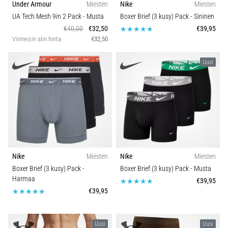
Under Armour
Miesten
Nike
Miesten
ja
UA Tech Mesh 9in 2 Pack
- Musta
Boxer Brief (3 kusy) Pack
- Sininen
hoito
€40,00
€32,50
€39,95
Kärsitkö
Viimeisin alin hinta
€32,50
pistävästä
kantapääkivusta
Uusi
juoksun
aikana
tai
sen
jälkeen?
Yksi
yleisimmistä
syistä
Nike
Miesten
Nike
Miesten
on
Boxer Brief (3 kusy) Pack
-
Boxer Brief (3 kusy) Pack
- Musta
plantaarifaskiitti.
Harmaa
€39,95
…
€39,95
Näytä
Uusi
Uusi