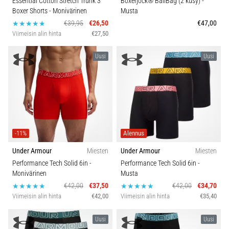
Essential Cotton Stretch Trunk 3
Boxerjock® BallBag (2 kusy)
-
Boxer Shorts
- Monivärinen
Musta
€39,95
€26,50
€47,00
Viimeisin alin hinta
€27,50
Uusi
Uusi
-11%
Alennus
Under Armour
Miesten
Under Armour
Miesten
Performance Tech Solid 6in
-
Performance Tech Solid 6in
-
Monivärinen
Musta
€42,00
€37,50
€42,00
€34,70
Viimeisin alin hinta
€42,00
Viimeisin alin hinta
€35,40
Uusi
Uusi