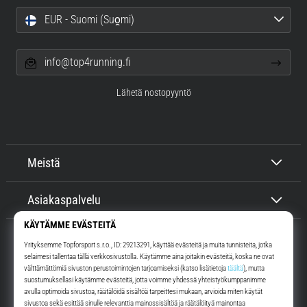
EUR - Suomi (Suo̯mi)
info@top4running.fi
Lähetä nostopyyntö
Meistä
Asiakaspalvelu
Top4Running.fi
Yli 16 vuoden ajan motivoimme sinua lähtemään ulos juoksemaan.