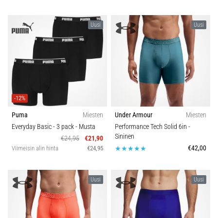
Uusi
Uusi
-12%
Puma
Miesten
Under Armour
Miesten
Everyday Basic - 3 pack
- Musta
Performance Tech Solid 6in
-
Sininen
€24,95
€21,90
€42,00
Viimeisin alin hinta
€24,95
Uusi
Uusi