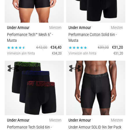
Under Armour
Miesten
Under Armour
Miesten
Performance Tech™ Mesh 6"
-
Performance Cotton Solid 6in
-
Musta
Musta
€42,00
€34,40
€39,00
€31,20
Viimeisin alin hinta
€34,20
Viimeisin alin hinta
€31,20
Under Armour
Miesten
Under Armour
Miesten
Performance Tech Solid 6in
-
Under Armour SOLID 9in 3er Pack