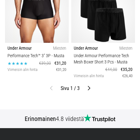
Under Armour
Miesten
Under Armour
Miesten
Performance Tech™ 3" 3P
- Musta
Under Armour Performance Tech
Mesh Boxer Short 3 Pcs
- Musta
€39,00
€31,20
€44,00
€35,20
Viimeisin alin hinta
€31,20
Viimeisin alin hinta
€26,40
Edellinen
Seuraava
Sivu 1 / 3
Erinomainen
4.8 viidestä