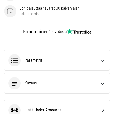
vaiva
juoksijoiden
Voit palauttaa tavarat 30 päivän ajan
keskuudessa.
Palautusehdot
…
Erinomainen
4.8 viidestä
Näytä
kaikki
artikkelit
Parametrit
Kuvaus
Lisää Under Armourlta
Under Armour