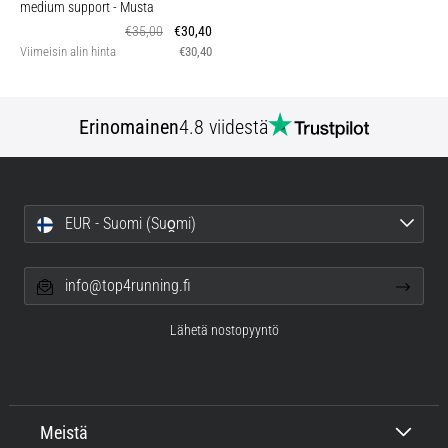
medium support
- Musta
€35,00
€30,40
Viimeisin alin hinta
€30,40
Erinomainen
4.8 viidestä
EUR - Suomi (Suo̯mi)
info@top4running.fi
Lähetä nostopyyntö
Meistä