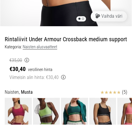
ovat
ja
miten
Vaihda väri
ne
suoritetaan?
Rintaliivit Under Armour Crossback medium support
Käytännössä
sukkulajuoksu
Kategoria:
Naisten alusvaatteet
testaa
nopeutta,
€35,00
ketteryyttä
€30,40
verollinen hinta
ja
Viimeisin alin hinta:
€30,40
suunnanmuutoksia.
Miten
Arvostelut
se
Naisten,
Musta
(5)
suoritetaan
oikein,
missä
sitä…