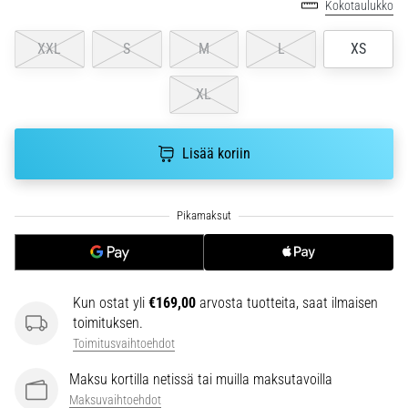
Kokotaulukko
6. 8. 2026
•
XXL
S
M
L
XS
7 min. luetaan
Juoksijan
XL
polvi:
syyt,
hoito
Lisää koriin
ja
ennaltaehkäisy
Juoksijan
polvi,
eli
iliotibiaalisen
jänteen
Kun ostat yli
€169,00
arvosta tuotteita, saat ilmaisen
oireyhtymä
toimituksen.
(ITBS),
Toimitusvaihtoehdot
on
erittäin
Maksu kortilla netissä tai muilla maksutavoilla
yleinen
Maksuvaihtoehdot