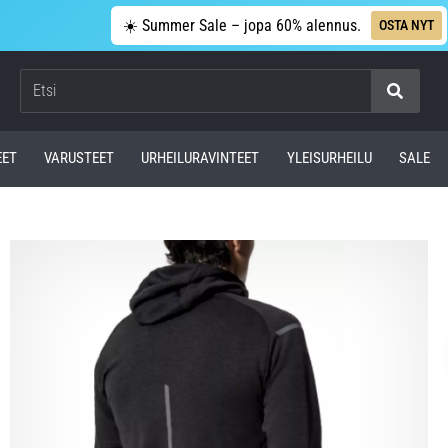
☀️ Summer Sale – jopa 60% alennus.
OSTA NYT
Etsi
EET
VARUSTEET
URHEILURAVINTEET
YLEISURHEILU
SALE