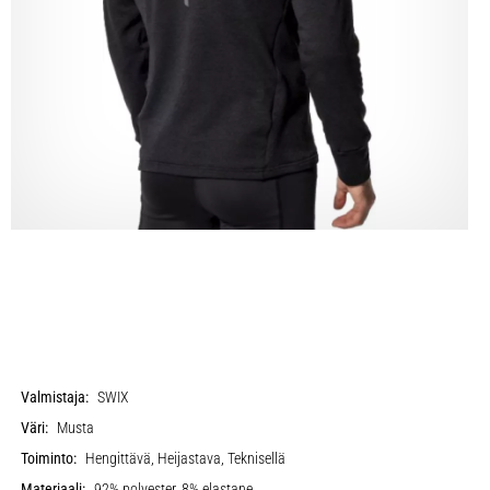
Valmistaja:
SWIX
Väri:
Musta
Toiminto:
Hengittävä, Heijastava, Teknisellä
Materiaali:
92% polyester, 8% elastane