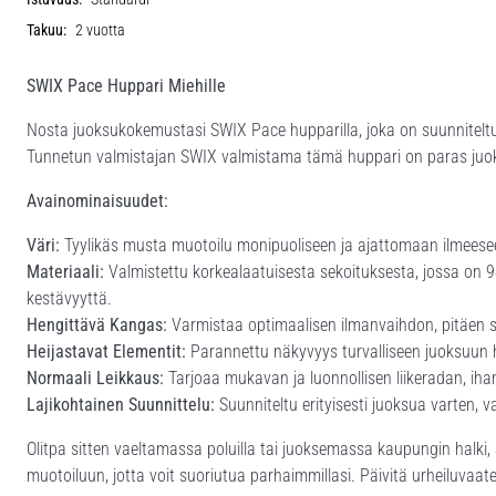
Takuu:
2 vuotta
SWIX Pace Huppari Miehille
Nosta juoksukokemustasi SWIX Pace hupparilla, joka on suunniteltu er
Tunnetun valmistajan SWIX valmistama tämä huppari on paras juo
Avainominaisuudet:
Väri:
Tyylikäs musta muotoilu monipuoliseen ja ajattomaan ilmeese
Materiaali:
Valmistettu korkealaatuisesta sekoituksesta, jossa on 94
kestävyyttä.
Hengittävä Kangas:
Varmistaa optimaalisen ilmanvaihdon, pitäen si
Heijastavat Elementit:
Parannettu näkyvyys turvalliseen juoksuun 
Normaali Leikkaus:
Tarjoaa mukavan ja luonnollisen liikeradan, ihan
Lajikohtainen Suunnittelu:
Suunniteltu erityisesti juoksua varten
Olitpa sitten vaeltamassa poluilla tai juoksemassa kaupungin halki
muotoiluun, jotta voit suoriutua parhaimmillasi. Päivitä urheiluvaat