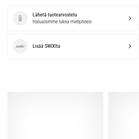
Lähetä tuotearvostelu
Lähetä tuotearvostelu
Haluaisimme lukea mielipiteesi
Lisää SWIXlta
SWIX