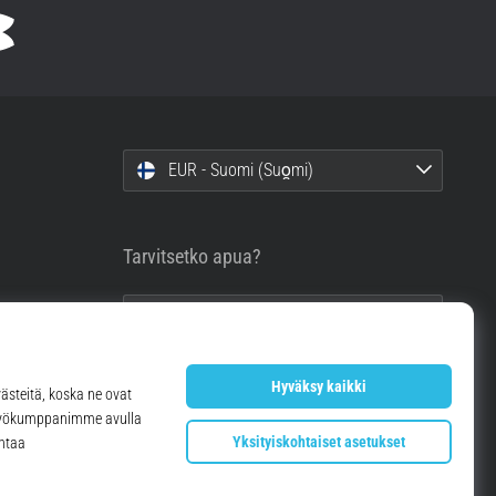
EUR - Suomi (Suo̯mi)
Tarvitsetko apua?
info@top4running.fi