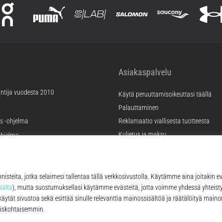
Asiakaspalvelu
ntija vuodesta 2010
Käytä peruuttamisoikeuttasi täällä
Palauttaminen
äs -ohjelma
Reklamaatio viallisesta tuotteesta
Kuljetus ja maksu
hjelma
Valitse oikea koko
ramahdollisuudet
Kontakt
tukset
FAQ
tykset
Tietosuojakäytäntö