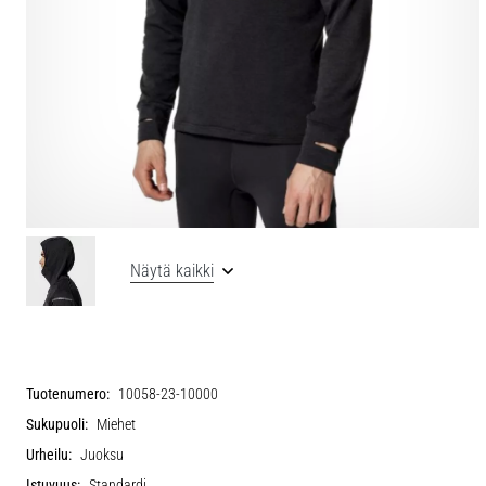
Näytä kaikki
Tuotenumero:
10058-23-10000
Sukupuoli:
Miehet
Urheilu:
Juoksu
Istuvuus:
Standardi