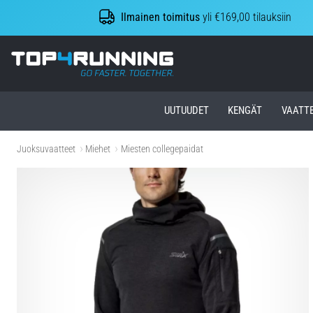
Ilmainen toimitus
yli €169,00 tilauksiin
Top4Running.fi
UUTUUDET
KENGÄT
VAATT
Juoksuvaatteet
Miehet
Miesten collegepaidat