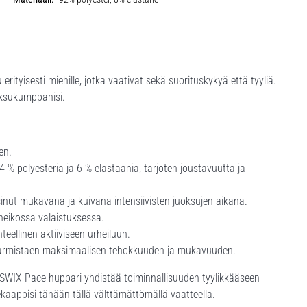
ityisesti miehille, jotka vaativat sekä suorituskykyä että tyyliä.
ksukumppanisi.
en.
 % polyesteria ja 6 % elastaania, tarjoten joustavuutta ja
nut mukavana ja kuivana intensiivisten juoksujen aikana.
heikossa valaistuksessa.
teellinen aktiiviseen urheiluun.
, varmistaen maksimaalisen tehokkuuden ja mukavuuden.
, SWIX Pace huppari yhdistää toiminnallisuuden tyylikkääseen
ekaappisi tänään tällä välttämättömällä vaatteella.