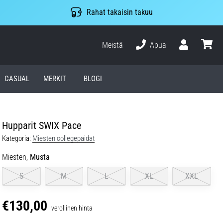
Rahat takaisin takuu
Meistä
Apua
Käyttäjä
ostosko
CASUAL
MERKIT
BLOGI
Hupparit SWIX Pace
Kategoria:
Miesten collegepaidat
Miesten,
Musta
S
M
L
XL
XXL
€130,00
verollinen hinta