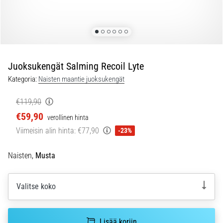
ovat
ja
miten
ne
suoritetaan?
Juoksukengät Salming Recoil Lyte
Käytännössä
sukkulajuoksu
Kategoria:
Naisten maantie juoksukengät
testaa
nopeutta,
€119,90
ketteryyttä
€59,90
verollinen hinta
ja
Viimeisin alin hinta:
€77,90
-23%
suunnanmuutoksia.
Miten
se
Naisten,
Musta
suoritetaan
oikein,
Valitse koko
missä
sitä…
Lisää koriin