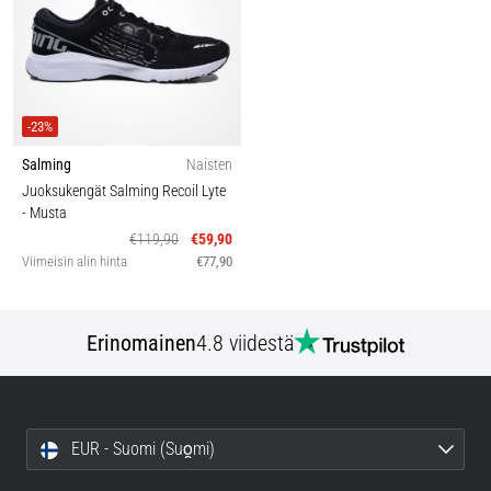
-23%
Salming
Naisten
Juoksukengät Salming Recoil Lyte
- Musta
€119,90
€59,90
Viimeisin alin hinta
€77,90
Erinomainen
4.8 viidestä
EUR - Suomi (Suo̯mi)