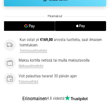
6. 8. 2026
•
7 min. luetaan
Juoksijan
polvi:
syyt,
hoito
Kun ostat yli
€169,00
arvosta tuotteita, saat ilmaisen
ja
toimituksen.
ennaltaehkäisy
Toimitusvaihtoehdot
Juoksijan
Maksu kortilla netissä tai muilla maksutavoilla
polvi,
Maksuvaihtoehdot
eli
iliotibiaalisen
Voit palauttaa tavarat 30 päivän ajan
jänteen
Palautusehdot
oireyhtymä
(ITBS),
on
Erinomainen
4.8 viidestä
erittäin
yleinen