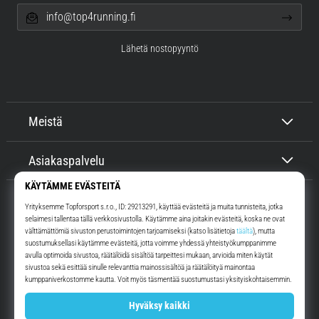
info@top4running.fi
Lähetä nostopyyntö
Meistä
Asiakaspalvelu
Top4Running.fi
Yli 16 vuoden ajan motivoimme sinua lähtemään ulos juoksemaan.
Nopeammin. Kanssamme. Joka päivä.
Instagram
YouTube