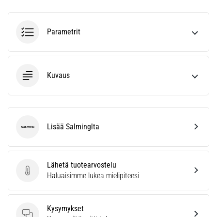
vaiva
juoksijoiden
keskuudessa.
Parametrit
…
Näytä
Kuvaus
kaikki
artikkelit
Lisää Salminglta
Salming
Lähetä tuotearvostelu
Lähetä tuotearvostelu
Haluaisimme lukea mielipiteesi
Kysymykset