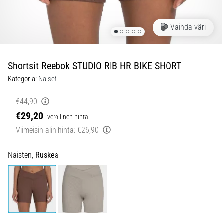
jokaista
juoksijaa
Vaihda väri
vähintään
kerran
elämässä,
oli
Shortsit Reebok STUDIO RIB HR BIKE SHORT
kyseessä
Kategoria:
Naiset
sitten
harrastaja
€44,90
tai
€29,20
verollinen hinta
ammattilainen.
…
Viimeisin alin hinta:
€26,90
Naisten,
Ruskea
5. 8. 2026
•
6 min. luetaan
Plantaarifaskiitti:
Oireet,
syyt