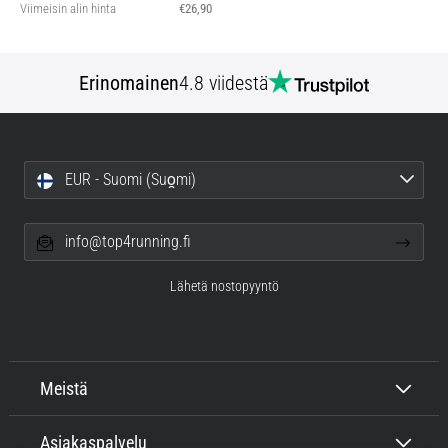
Viimeisin alin hinta
€26,90
Erinomainen
4.8 viidestä
EUR - Suomi (Suo̯mi)
info@top4running.fi
Lähetä nostopyyntö
Meistä
Asiakaspalvelu