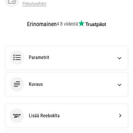
kaikki
Palautusehdot
artikkelit
Erinomainen
4.8 viidestä
Parametrit
Kuvaus
Lisää Reeboklta
Reebok