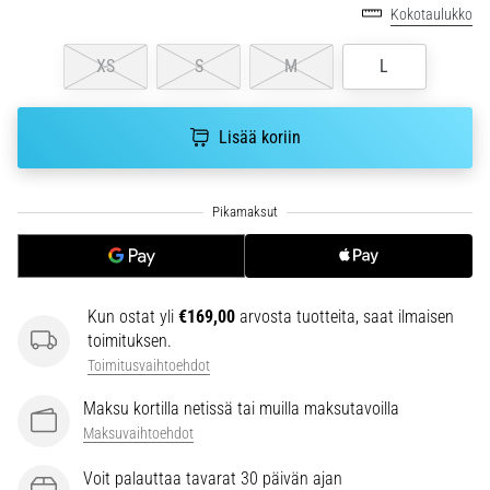
Kokotaulukko
ja
hoito
XS
S
M
L
Kärsitkö
pistävästä
kantapääkivusta
Lisää koriin
juoksun
aikana
tai
sen
jälkeen?
Yksi
yleisimmistä
Kun ostat yli
€169,00
arvosta tuotteita, saat ilmaisen
syistä
toimituksen.
on
Toimitusvaihtoehdot
plantaarifaskiitti.
…
Maksu kortilla netissä tai muilla maksutavoilla
Maksuvaihtoehdot
Näytä
Voit palauttaa tavarat 30 päivän ajan