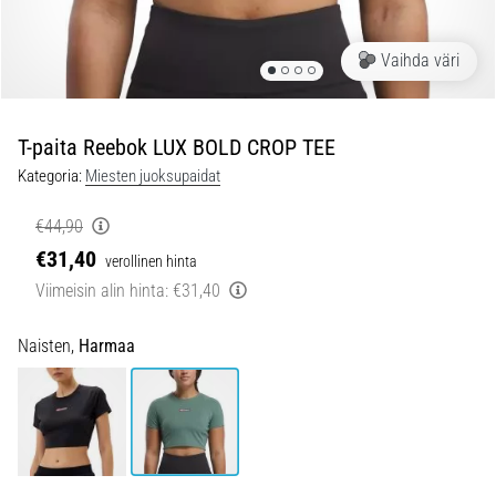
ovat
ja
miten
Vaihda väri
ne
suoritetaan?
T-paita Reebok LUX BOLD CROP TEE
Käytännössä
sukkulajuoksu
Kategoria:
Miesten juoksupaidat
testaa
nopeutta,
€44,90
ketteryyttä
€31,40
verollinen hinta
ja
Viimeisin alin hinta:
€31,40
suunnanmuutoksia.
Miten
se
Naisten,
Harmaa
suoritetaan
oikein,
missä
sitä…