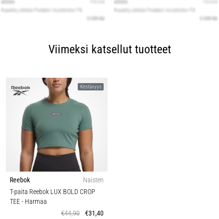
Viimeksi katsellut tuotteet
Kestävyys
Reebok
Naisten
T-paita Reebok LUX BOLD CROP
TEE
- Harmaa
€44,90
€31,40