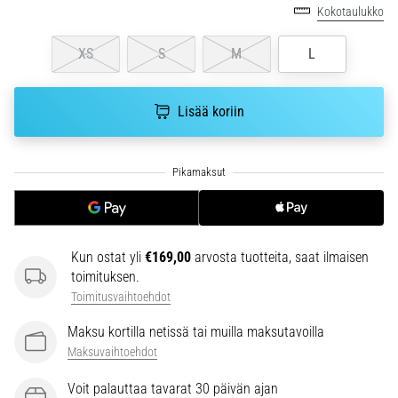
6. 8. 2026
Kokotaulukko
•
7 min. luetaan
XS
S
M
L
Juoksijan
polvi:
Lisää koriin
syyt,
hoito
ja
ennaltaehkäisy
Juoksijan
polvi,
eli
Kun ostat yli
€169,00
arvosta tuotteita, saat ilmaisen
iliotibiaalisen
toimituksen.
jänteen
Toimitusvaihtoehdot
oireyhtymä
(ITBS),
Maksu kortilla netissä tai muilla maksutavoilla
on
Maksuvaihtoehdot
erittäin
yleinen
Voit palauttaa tavarat 30 päivän ajan