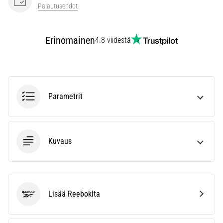
vaiva
Palautusehdot
juoksijoiden
keskuudessa.
…
Erinomainen
4.8 viidestä
Näytä
kaikki
artikkelit
Parametrit
Kuvaus
Lisää Reeboklta
Reebok