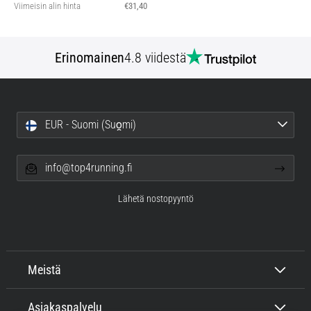
Viimeisin alin hinta
€31,40
Erinomainen
4.8 viidestä
EUR - Suomi (Suo̯mi)
info@top4running.fi
Lähetä nostopyyntö
Meistä
Asiakaspalvelu