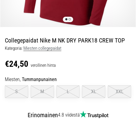
jokaista
juoksijaa
vähintään
kerran
elämässä,
oli
Collegepaidat Nike M NK DRY PARK18 CREW TOP
kyseessä
Kategoria:
Miesten collegepaidat
sitten
harrastaja
€24,50
verollinen hinta
tai
ammattilainen.
Miesten,
Tummanpunainen
…
S
M
L
XL
XXL
5. 8. 2026
•
6 min. luetaan
Erinomainen
4.8 viidestä
Plantaarifaskiitti:
Oireet,
syyt