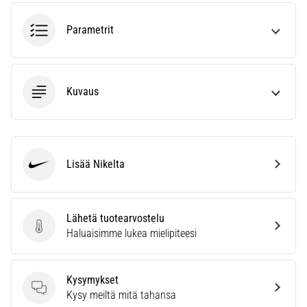
ja
hoito
Parametrit
Kärsitkö
pistävästä
kantapääkivusta
Kuvaus
juoksun
aikana
tai
sen
jälkeen?
Lisää Nikelta
Nike
Yksi
yleisimmistä
syistä
on
Lähetä tuotearvostelu
plantaarifaskiitti.
Lähetä tuotearvostelu
Haluaisimme lukea mielipiteesi
…
Kysymykset
Kysymykset
Näytä
Kysy meiltä mitä tahansa