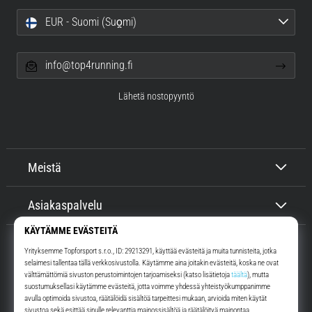
EUR - Suomi (Suo̯mi)
info@top4running.fi
Lähetä nostopyyntö
Meistä
Asiakaspalvelu
Top4Running.fi
Yli 16 vuoden ajan motivoimme sinua lähtemään ulos juoksemaan.