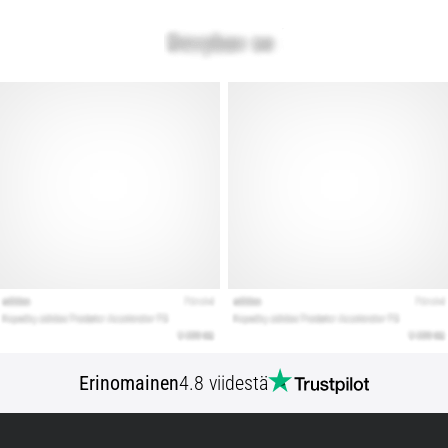
Erinomainen
4.8 viidestä