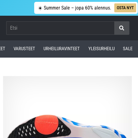
☀️ Summer Sale – jopa 60% alennus.
OSTA NYT
Etsi
EET
VARUSTEET
URHEILURAVINTEET
YLEISURHEILU
SALE