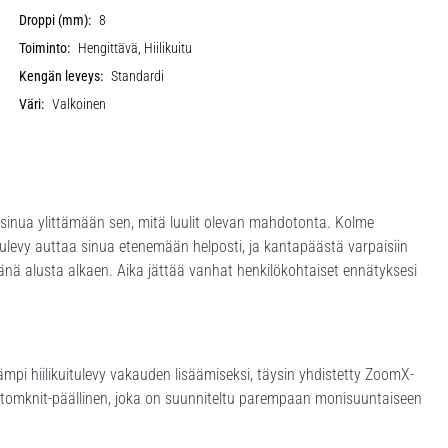
Droppi (mm):
8
Toiminto:
Hengittävä, Hiilikuitu
Kengän leveys:
Standardi
Väri:
Valkoinen
 sinua ylittämään sen, mitä luulit olevan mahdotonta. Kolme
uitulevy auttaa sinua etenemään helposti, ja kantapäästä varpaisiin
ä alusta alkaen. Aika jättää vanhat henkilökohtaiset ennätyksesi
ämpi hiilikuitulevy vakauden lisäämiseksi, täysin yhdistetty ZoomX-
Atomknit-päällinen, joka on suunniteltu parempaan monisuuntaiseen