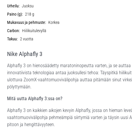
Urheilu:
Juoksu
Paino (g):
218 g
Mukavuus ja pehmuste:
Korkea
Carbon:
Hiilikuitulevyllä
Takuu:
2 vuotta
Nike Alphafly 3
Alphafly 3 on hienosäädetty maratoninopeutta varten, ja se auttaa
innovatiivista teknologiaa antaa juoksullesi tehoa: Täyspitkä hiilik
ulottuva ZoomX-vaahtomuovivälipohja auttaa pitämään sinut virkeän
pölyttymään.
Mitä uutta Alphafly 3:ssa on?
Alphafly 3 on kaikkien aikojen kevyin Alphafly, jossa on hieman leve
vaahtomuovivälipohja pehmeämpiä siirtymiä varten ja täysin uusi 
pitoon ja hengittävyyteen.