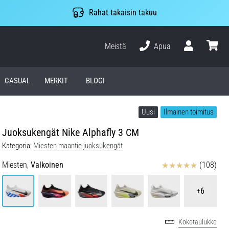
Rahat takaisin takuu
Meistä
Apua
Käyttäjä
ostosko
CASUAL
MERKIT
BLOGI
Uusi
Ilmainen toimitus
Juoksukengät Nike Alphafly 3 CM
Kategoria:
Miesten maantie juoksukengät
Arvostelut
Miesten,
Valkoinen
(108)
+6
Kokotaulukko