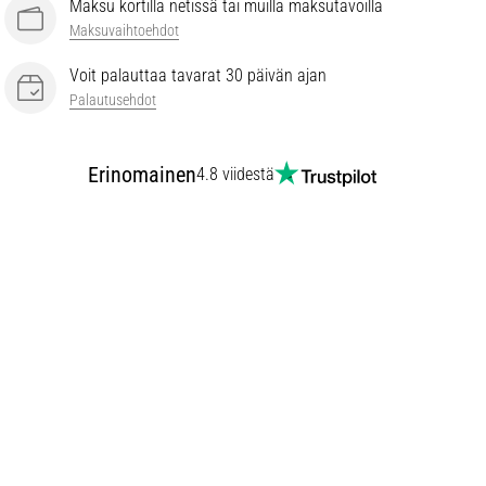
Maksu kortilla netissä tai muilla maksutavoilla
Maksuvaihtoehdot
Voit palauttaa tavarat 30 päivän ajan
Palautusehdot
Erinomainen
4.8 viidestä