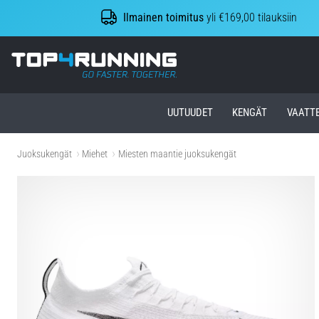
Ilmainen toimitus
yli €169,00 tilauksiin
Top4Running.fi
UUTUUDET
KENGÄT
VAATT
Juoksukengät
Miehet
Miesten maantie juoksukengät