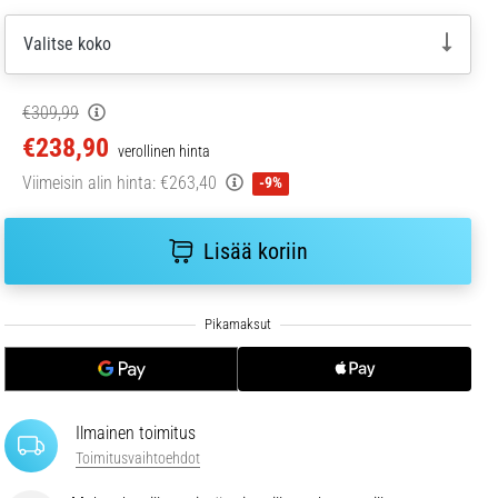
Valitse koko
€309,99
€238,90
verollinen hinta
Viimeisin alin hinta:
€263,40
-9%
Lisää koriin
Ilmainen toimitus
Toimitusvaihtoehdot