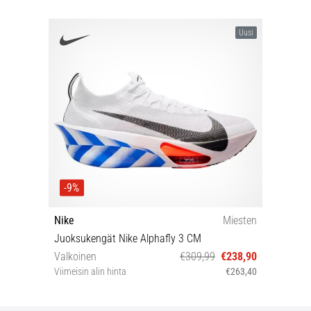
Uusi
-9%
Nike
Miesten
Juoksukengät Nike Alphafly 3 CM
Valkoinen
€309,99
€238,90
Viimeisin alin hinta
€263,40
40½ 41 42 42½ 43 44 44½ 45 45½ 46 47