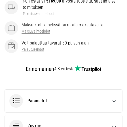
Kun ostat yli
€169,00
arvosta tuotteita, saat ilmaisen
vaiva
toimituksen.
juoksijoiden
Toimitusvaihtoehdot
keskuudessa.
…
Maksu kortilla netissä tai muilla maksutavoilla
Maksuvaihtoehdot
Näytä
Voit palauttaa tavarat 30 päivän ajan
kaikki
Palautusehdot
artikkelit
Erinomainen
4.8 viidestä
Parametrit
Kuvaus