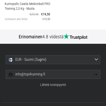
Kuntopallo Cawila Medicinball PRO
Training 2,0 Kg
- Musta
€29,95
€19,50
Viimeisin alin hinta
€19,50
Erinomainen
4.8 viidestä
EUR - Suomi (Suo̯mi)
info@top4running.fi
Lähetä nostopyyntö