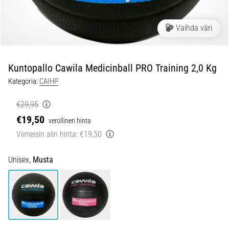
ovat
ja
miten
Vaihda väri
ne
suoritetaan?
Kuntopallo Cawila Medicinball PRO Training 2,0 Kg
Käytännössä
sukkulajuoksu
Kategoria:
CAIHP
testaa
nopeutta,
€29,95
ketteryyttä
€19,50
verollinen hinta
ja
Viimeisin alin hinta:
€19,50
suunnanmuutoksia.
Miten
se
Unisex,
Musta
suoritetaan
oikein,
missä
sitä…