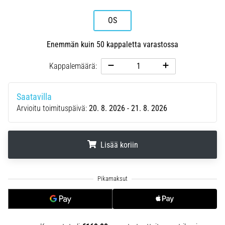
6. 8. 2026
•
OS
7 min. luetaan
Juoksijan
Enemmän kuin 50 kappaletta varastossa
polvi:
Kappalemäärä:
syyt,
hoito
ja
Saatavilla
ennaltaehkäisy
Arvioitu toimituspäivä:
20. 8. 2026 - 21. 8. 2026
Juoksijan
polvi,
eli
Lisää koriin
iliotibiaalisen
jänteen
.
.
.
oireyhtymä
(ITBS),
on
erittäin
yleinen