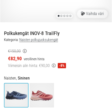
ovat
ja
miten
Vaihda väri
ne
suoritetaan?
Polkukengät INOV-8 TrailFly
Käytännössä
sukkulajuoksu
Kategoria:
Naisten polkujuoksukengät
testaa
nopeutta,
€150,00
ketteryyttä
€82,90
verollinen hinta
ja
Viimeisin alin hinta:
€90,00
-8%
suunnanmuutoksia.
Miten
se
Naisten,
Sininen
suoritetaan
oikein,
missä
sitä…