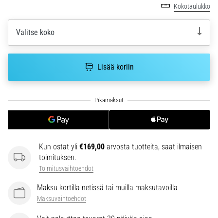
6. 8. 2026
Kokotaulukko
•
7 min. luetaan
Valitse koko
Juoksijan
polvi:
syyt,
Lisää koriin
hoito
ja
ennaltaehkäisy
Juoksijan
polvi,
eli
Kun ostat yli
€169,00
arvosta tuotteita, saat ilmaisen
iliotibiaalisen
toimituksen.
jänteen
oireyhtymä
Toimitusvaihtoehdot
(ITBS),
Maksu kortilla netissä tai muilla maksutavoilla
on
Maksuvaihtoehdot
erittäin
yleinen