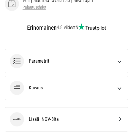
Voit palauttaa tavarat 30 päivän ajan
vaiva
Palautusehdot
juoksijoiden
keskuudessa.
…
Erinomainen
4.8 viidestä
Näytä
kaikki
artikkelit
Parametrit
Kuvaus
Lisää INOV-8lta
INOV-8