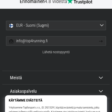
Erinomainen
4.8 viidestä
EUR - Suomi (Suo̯mi)
info@top4running.fi
Lähetä nostopyyntö
Meistä
Asiakaspalvelu