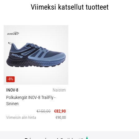
Viimeksi katsellut tuotteet
-8%
INOV-8
Naisten
Polkukengät INOV-8 TrailFly
-
Sininen
€150,00
€82,90
Viimeisin alin hinta
€90,00