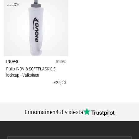
INOV-8
Unisex
Pullo INOV-8 SOFTFLASK 0,5
lockcap
- Valkoinen
€25,00
Erinomainen
4.8 viidestä