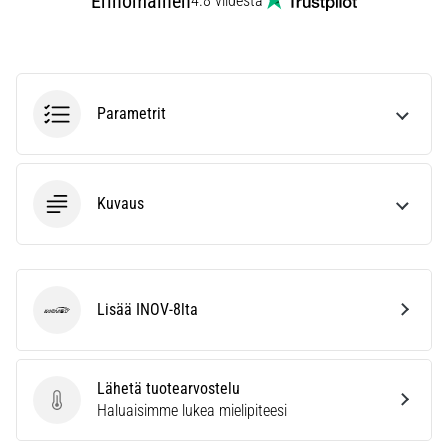
Erinomainen
4.8 viidestä
vaiva
juoksijoiden
keskuudessa.
…
Parametrit
Näytä
kaikki
artikkelit
Kuvaus
Lisää INOV-8lta
INOV-8
Lähetä tuotearvostelu
Lähetä tuotearvostelu
Haluaisimme lukea mielipiteesi