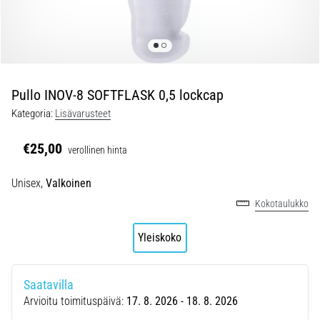
ovat
ja
miten
ne
suoritetaan?
Pullo INOV-8 SOFTFLASK 0,5 lockcap
Käytännössä
sukkulajuoksu
Kategoria:
Lisävarusteet
testaa
nopeutta,
€25,00
verollinen hinta
ketteryyttä
ja
Unisex,
Valkoinen
suunnanmuutoksia.
Kokotaulukko
Miten
se
Yleiskoko
suoritetaan
oikein,
missä
Saatavilla
sitä…
Arvioitu toimituspäivä:
17. 8. 2026 - 18. 8. 2026