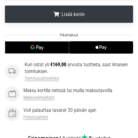
6. 8. 2026
•
Lisää koriin
7 min. luetaan
Juoksijan
.
.
.
polvi:
syyt,
hoito
ja
ennaltaehkäisy
Kun ostat yli
€169,00
arvosta tuotteita, saat ilmaisen
toimituksen.
Juoksijan
Toimitusvaihtoehdot
polvi,
eli
Maksu kortilla netissä tai muilla maksutavoilla
iliotibiaalisen
Maksuvaihtoehdot
jänteen
oireyhtymä
Voit palauttaa tavarat 30 päivän ajan
(ITBS),
Palautusehdot
on
erittäin
yleinen