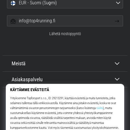
EUR - Suomi (Suo̯mi)
info@top4running.fi
Lähetä nostopyyntö
Meistä
Asiakaspalvelu
Top4Running.fi
Yli 16 vuoden ajan motivoimme sinua lähtemään ulos juoksemaan.
Nopeammin. Kanssamme. Joka päivä.