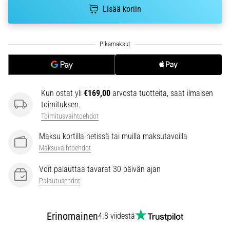
Lisää koriin
ja
hoito
Kärsitkö
pistävästä
kantapääkivusta
juoksun
aikana
Kun ostat yli
€169,00
arvosta tuotteita, saat ilmaisen
tai
toimituksen.
sen
Toimitusvaihtoehdot
jälkeen?
Yksi
Maksu kortilla netissä tai muilla maksutavoilla
yleisimmistä
Maksuvaihtoehdot
syistä
on
Voit palauttaa tavarat 30 päivän ajan
plantaarifaskiitti.
Palautusehdot
…
Erinomainen
4.8 viidestä
Näytä