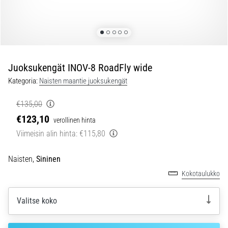
jokaista
juoksijaa
vähintään
kerran
elämässä,
oli
Juoksukengät INOV-8 RoadFly wide
kyseessä
Kategoria:
Naisten maantie juoksukengät
sitten
harrastaja
€135,00
tai
€123,10
verollinen hinta
ammattilainen.
…
Viimeisin alin hinta:
€115,80
Naisten,
Sininen
5. 8. 2026
Kokotaulukko
•
6 min. luetaan
Plantaarifaskiitti:
Valitse koko
Oireet,
syyt