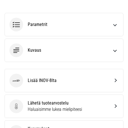
kaikki
artikkelit
Parametrit
Kuvaus
Lisää INOV-8lta
INOV-8
Lähetä tuotearvostelu
Lähetä tuotearvostelu
Haluaisimme lukea mielipiteesi