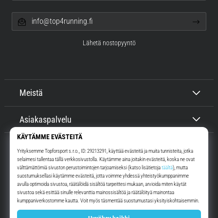
info@top4running.fi
Lähetä nostopyyntö
Meistä
Asiakaspalvelu
Top4Running.fi
Yli 16 vuoden ajan motivoimme sinua lähtemään ulos juoksemaan.
Nopeammin. Kanssamme. Joka päivä.