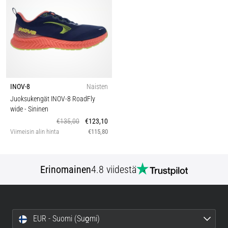
INOV-8
Naisten
Juoksukengät INOV-8 RoadFly
wide
- Sininen
€135,00
€123,10
Viimeisin alin hinta
€115,80
Erinomainen
4.8 viidestä
EUR - Suomi (Suo̯mi)